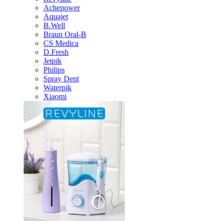
Achepower
Aquajet
B.Well
Braun Oral-B
CS Medica
D.Fresh
Jetpik
Philips
Spray Dent
Waterpik
Xiaomi