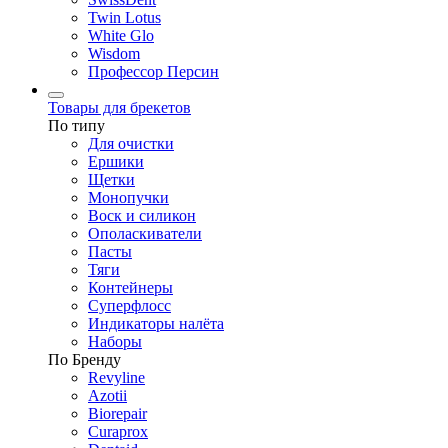
Twin Lotus
White Glo
Wisdom
Профессор Персин
Товары для брекетов
По типу
Для очистки
Ершики
Щетки
Монопучки
Воск и силикон
Ополаскиватели
Пасты
Тяги
Контейнеры
Суперфлосс
Индикаторы налёта
Наборы
По Бренду
Revyline
Azotii
Biorepair
Curaprox