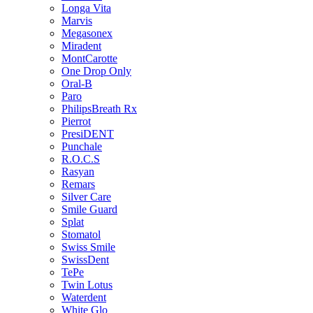
Longa Vita
Marvis
Megasonex
Miradent
MontCarotte
One Drop Only
Oral-B
Paro
PhilipsBreath Rx
Pierrot
PresiDENT
Punchale
R.O.C.S
Rasyan
Remars
Silver Care
Smile Guard
Splat
Stomatol
Swiss Smile
SwissDent
TePe
Twin Lotus
Waterdent
White Glo