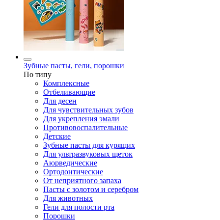
Зубные пасты, гели, порошки
По типу
Комплексные
Отбеливающие
Для десен
Для чувствительных зубов
Для укрепления эмали
Противовоспалительные
Детские
Зубные пасты для курящих
Для ультразвуковых щеток
Аюрведические
Ортодонтические
От неприятного запаха
Пасты с золотом и серебром
Для животных
Гели для полости рта
Порошки