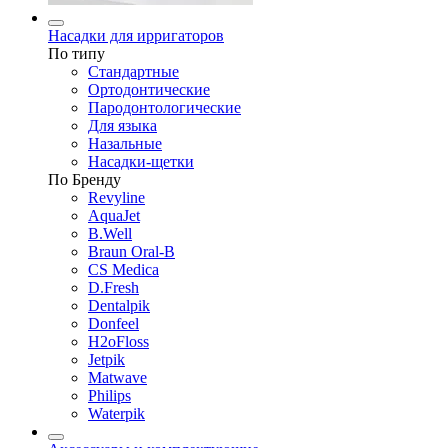
Насадки для ирригаторов
По типу
Стандартные
Ортодонтические
Пародонтологические
Для языка
Назальные
Насадки-щетки
По Бренду
Revyline
AquaJet
B.Well
Braun Oral-B
CS Medica
D.Fresh
Dentalpik
Donfeel
H2oFloss
Jetpik
Matwave
Philips
Waterpik