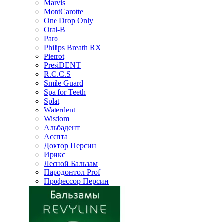
Marvis
MontCarotte
One Drop Only
Oral-B
Paro
Philips Breath RX
Pierrot
PresiDENT
R.O.C.S
Smile Guard
Spa for Teeth
Splat
Waterdent
Wisdom
Альбадент
Асепта
Доктор Персин
Ирикс
Лесной Бальзам
Пародонтол Prof
Профессор Персин