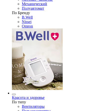
Механический
Полуавтомат
По Бренду
B.Well
Nissei
Omron
Красота и здоровье
По типу
Вентиляторы
Пульсоксиметры