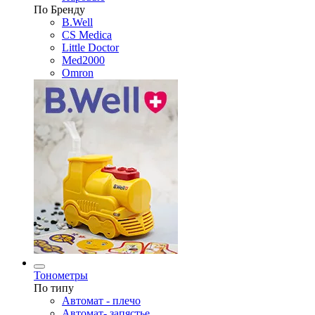
По Бренду
B.Well
CS Medica
Little Doctor
Med2000
Omron
Тонометры
По типу
Автомат - плечо
Автомат- запястье