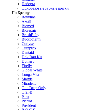
Наборы
Одноразовые зубные щетки
По Бренду
Revyline
Azotii
Biomed
Biorepair
BrushBaby
Buccotherm
Corlyse
Curaprox
Dentaid
Dok Bau Ku
Domery
Firefly
Global White
Longa Vita
Marvis
Miradent
One Drop Only
Oral-B
Paro
Pierrot
President
R.O.C.S.