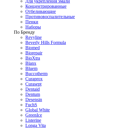
Для укрепления эмали
Концентрированные
Отбеливающие
Противовоспалительные
Пенки
Наборы
По Бренду
Revyline
Beverly Hills Formula
Biomed
Biorepair
BioXtra
Blanx
Bluem
Buccotherm
Curaprox
Curasept
Dentaid
Dentum
Desensin
FuchS
Global White
GreenIce
Listerine
Longa Vita