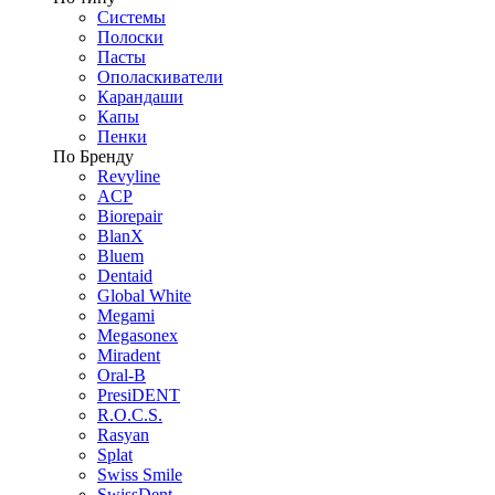
Системы
Полоски
Пасты
Ополаскиватели
Карандаши
Капы
Пенки
По Бренду
Revyline
ACP
Biorepair
BlanX
Bluem
Dentaid
Global White
Megami
Megasonex
Miradent
Oral-B
PresiDENT
R.O.C.S.
Rasyan
Splat
Swiss Smile
SwissDent