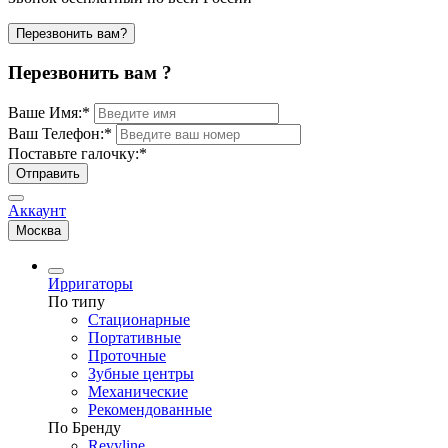
Перезвонить вам?
Перезвонить вам ?
Ваше Имя:
*
Ваш Телефон:
*
Поставьте галочку:
*
Отправить
Аккаунт
Москва
Ирригаторы
По типу
Стационарные
Портативные
Проточные
Зубные центры
Механические
Рекомендованные
По Бренду
Revyline