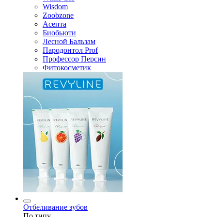
Wisdom
Zoobzone
Асепта
Биобьюти
Лесной Бальзам
Пародонтол Prof
Профессор Персин
Фитокосметик
Отбеливание зубов
По типу