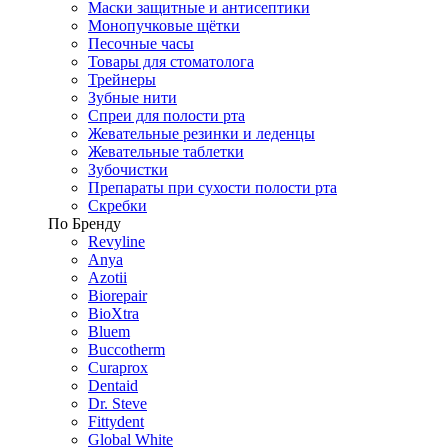
Маски защитные и антисептики
Монопучковые щётки
Песочные часы
Товары для стоматолога
Трейнеры
Зубные нити
Спреи для полости рта
Жевательные резинки и леденцы
Жевательные таблетки
Зубочистки
Препараты при сухости полости рта
Скребки
По Бренду
Revyline
Anya
Azotii
Biorepair
BioXtra
Bluem
Buccotherm
Curaprox
Dentaid
Dr. Steve
Fittydent
Global White