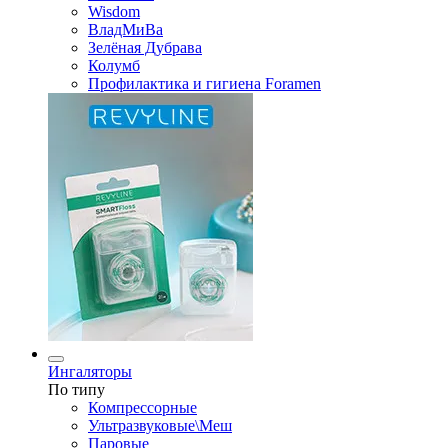
Wisdom
ВладМиВа
Зелёная Дубрава
Колумб
Профилактика и гигиена Foramen
Ингаляторы
По типу
Компрессорные
Ультразвуковые\Меш
Паровые