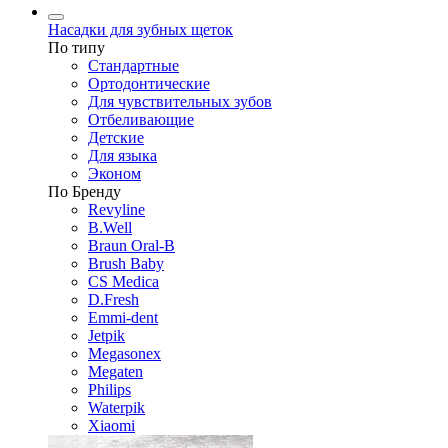
Насадки для зубных щеток
По типу
Стандартные
Ортодонтические
Для чувствительных зубов
Отбеливающие
Детские
Для языка
Эконом
По Бренду
Revyline
B.Well
Braun Oral-B
Brush Baby
CS Medica
D.Fresh
Emmi-dent
Jetpik
Megasonex
Megaten
Philips
Waterpik
Xiaomi