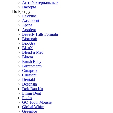
Антибактериальные
Наборы
По Бренду
Revyline
Aashadent
Ajona
Apadent
Beverly Hills Formula
Biorepair
BioXtra
BlanX
Blend-a-Med
Bluem
Brush Baby
Buccotherm
Curaprox
Curasept
Dentaid
Desensin
Dok Bau Ku
Emmi-Dent
Fuchs
GC Tooth Mousse
Global White
GreenIce