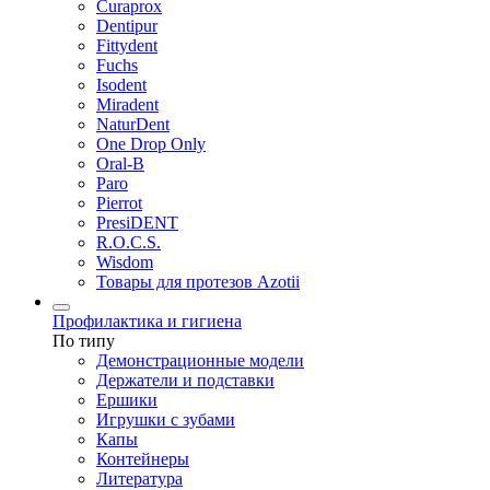
Curaprox
Dentipur
Fittydent
Fuchs
Isodent
Miradent
NaturDent
One Drop Only
Oral-B
Paro
Pierrot
PresiDENT
R.O.C.S.
Wisdom
Товары для протезов Azotii
Профилактика и гигиена
По типу
Демонстрационные модели
Держатели и подставки
Ершики
Игрушки с зубами
Капы
Контейнеры
Литература