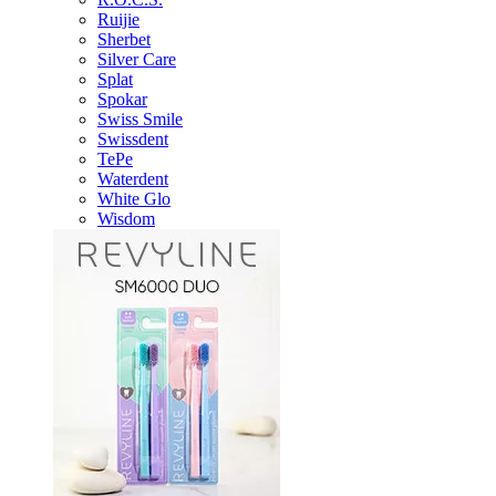
Ruijie
Sherbet
Silver Care
Splat
Spokar
Swiss Smile
Swissdent
TePe
Waterdent
White Glo
Wisdom