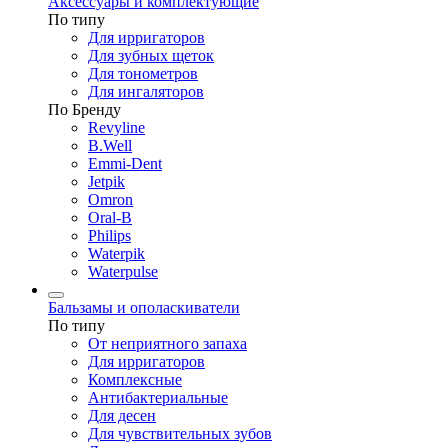
Аксессуары и комплектующие
По типу
Для ирригаторов
Для зубных щеток
Для тонометров
Для ингаляторов
По Бренду
Revyline
B.Well
Emmi-Dent
Jetpik
Omron
Oral-B
Philips
Waterpik
Waterpulse
Бальзамы и ополаскиватели
По типу
От неприятного запаха
Для ирригаторов
Комплексные
Антибактериальные
Для десен
Для чувствительных зубов