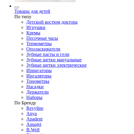
Товары для детей
По типу
Детский костюм доктора
Игрушки
Кремы
Песочные часы
Термометры
Ополаскиватели
Зубные пасты и гели
Зубные щетки мануальные
Зубные щетки электрические
Ирригаторы
Ингаляторы
Тонометры
Насадки
Держатели
Наборы
По Бренду
Revyline
Anya
Apadent
Aquajet
B.Well