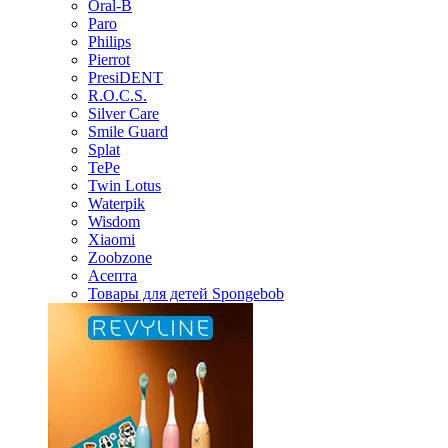
Oral-B
Paro
Philips
Pierrot
PresiDENT
R.O.C.S.
Silver Care
Smile Guard
Splat
TePe
Twin Lotus
Waterpik
Wisdom
Xiaomi
Zoobzone
Асепта
Товары для детей Spongebob