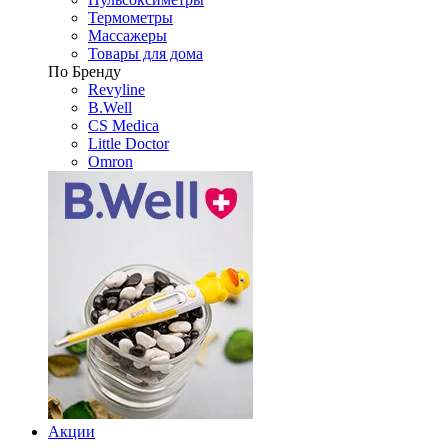
Термометры
Массажеры
Товары для дома
По Бренду
Revyline
B.Well
CS Medica
Little Doctor
Omron
Акции