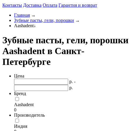
Контакты
Доставка
Оплата
Гарантия и возврат
Главная
→
Зубные пасты, гели, порошки
→
Aashadent
↓
Зубные пасты, гели, порошки
Aashadent в Санкт-
Петербурге
Цена
р. -
р.
Бренд
Aashadent
0
Производитель
Индия