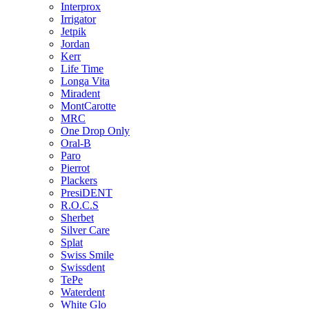
Interprox
Irrigator
Jetpik
Jordan
Kerr
Life Time
Longa Vita
Miradent
MontCarotte
MRC
One Drop Only
Oral-B
Paro
Pierrot
Plackers
PresiDENT
R.O.C.S
Sherbet
Silver Care
Splat
Swiss Smile
Swissdent
TePe
Waterdent
White Glo