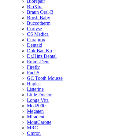
Biorepair
BioXtra
Braun Oral-B
Brush Baby
Buccotherm
Corlyse
CS Medica
Curaprox
Dentaid
Dok Bau Ku
Dr.Hinz Dental
Emmi-Dent
Firefly
FuchS
GC Tooth Mousse
Hapica
Listerine
Little Doctor
Longa Vita
Med2000
Megaten
Miradent
MontCarotte
MRC
Omron