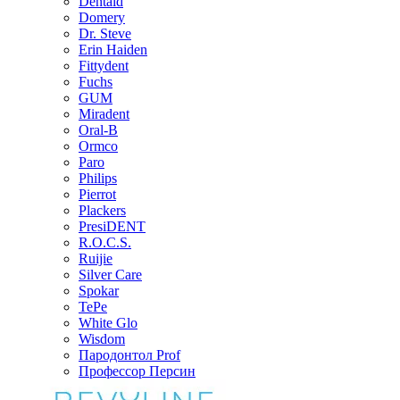
Dentaid
Domery
Dr. Steve
Erin Haiden
Fittydent
Fuchs
GUM
Miradent
Oral-B
Ormco
Paro
Philips
Pierrot
Plackers
PresiDENT
R.O.C.S.
Ruijie
Silver Care
Spokar
TePe
White Glo
Wisdom
Пародонтол Prof
Профессор Персин