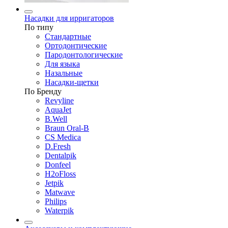
Насадки для ирригаторов
По типу
Стандартные
Ортодонтические
Пародонтологические
Для языка
Назальные
Насадки-щетки
По Бренду
Revyline
AquaJet
B.Well
Braun Oral-B
CS Medica
D.Fresh
Dentalpik
Donfeel
H2oFloss
Jetpik
Matwave
Philips
Waterpik