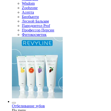
Wisdom
Zoobzone
Асепта
Биобьюти
Лесной Бальзам
Пародонтол Prof
Профессор Персин
Фитокосметик
Отбеливание зубов
По типу