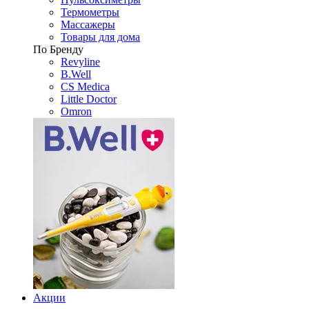
Термометры
Массажеры
Товары для дома
По Бренду
Revyline
B.Well
CS Medica
Little Doctor
Omron
Акции