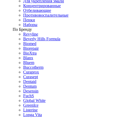
Для укрепления эмали
Концентрированные
Отбеливающие
Противовоспалительные
Пенки
Наборы
По Бренду
Revyline
Beverly Hills Formula
Biomed
Biorepair
BioXtra
Blanx
Bluem
Buccotherm
Curaprox
Curasept
Dentaid
Dentum
Desensin
FuchS
Global White
GreenIce
Listerine
Longa Vita