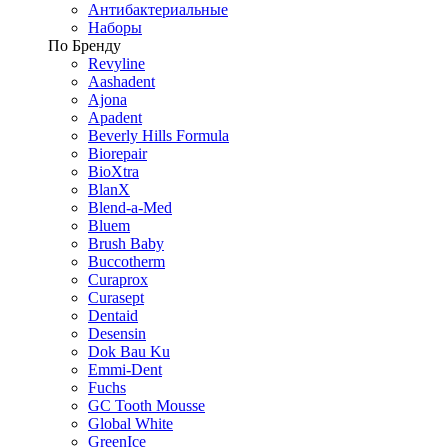
Антибактериальные
Наборы
По Бренду
Revyline
Aashadent
Ajona
Apadent
Beverly Hills Formula
Biorepair
BioXtra
BlanX
Blend-a-Med
Bluem
Brush Baby
Buccotherm
Curaprox
Curasept
Dentaid
Desensin
Dok Bau Ku
Emmi-Dent
Fuchs
GC Tooth Mousse
Global White
GreenIce