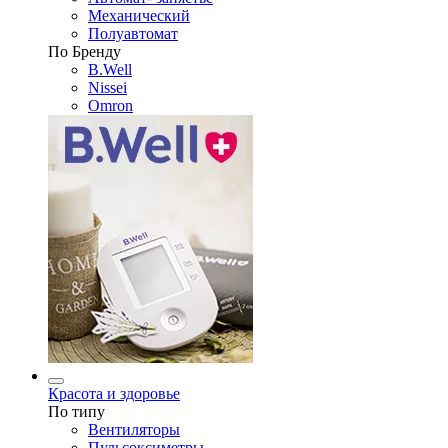
Механический
Полуавтомат
По Бренду
B.Well
Nissei
Omron
Красота и здоровье
По типу
Вентиляторы
Пульсоксиметры