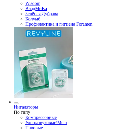
Wisdom
ВладМиВа
Зелёная Дубрава
Колумб
Профилактика и гигиена Foramen
Ингаляторы
По типу
Компрессорные
Ультразвуковые\Меш
Паровые