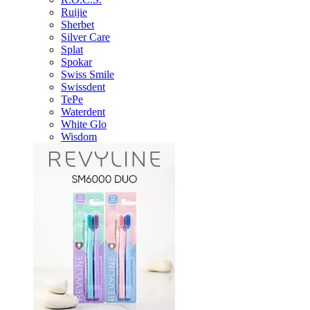
Ruijie
Sherbet
Silver Care
Splat
Spokar
Swiss Smile
Swissdent
TePe
Waterdent
White Glo
Wisdom