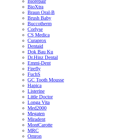
Biorepair
BioXtra
Braun Oral-B
Brush Baby
Buccotherm
Corlyse
CS Medica
Curaprox
Dentaid
Dok Bau Ku
Dr.Hinz Dental
Emmi-Dent
Firefly
FuchS
GC Tooth Mousse
Hapica
Listerine
Little Doctor
Longa Vita
Med2000
Megaten
Miradent
MontCarotte
MRC
Omron