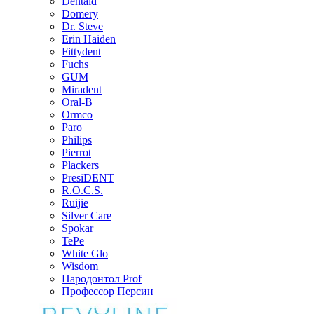
Dentaid
Domery
Dr. Steve
Erin Haiden
Fittydent
Fuchs
GUM
Miradent
Oral-B
Ormco
Paro
Philips
Pierrot
Plackers
PresiDENT
R.O.C.S.
Ruijie
Silver Care
Spokar
TePe
White Glo
Wisdom
Пародонтол Prof
Профессор Персин