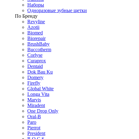
Наборы
Одноразовые зубные щетки
По Бренду
Revyline
Azotii
Biomed
Biorepair
BrushBaby
Buccotherm
Corlyse
Curaprox
Dentaid
Dok Bau Ku
Domery
Firefly
Global White
Longa Vita
Marvis
Miradent
One Drop Only
Oral-B
Paro
Pierrot
President
R.O.C.S.