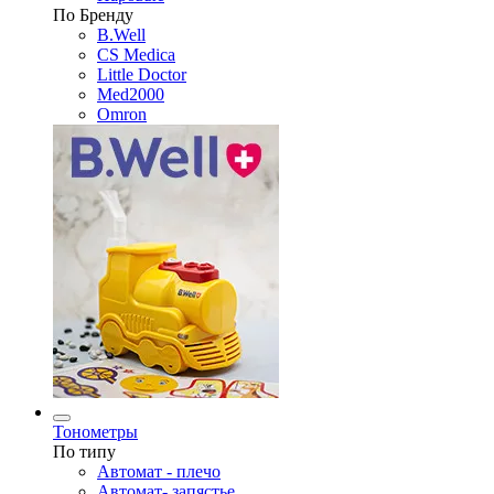
По Бренду
B.Well
CS Medica
Little Doctor
Med2000
Omron
Тонометры
По типу
Автомат - плечо
Автомат- запястье