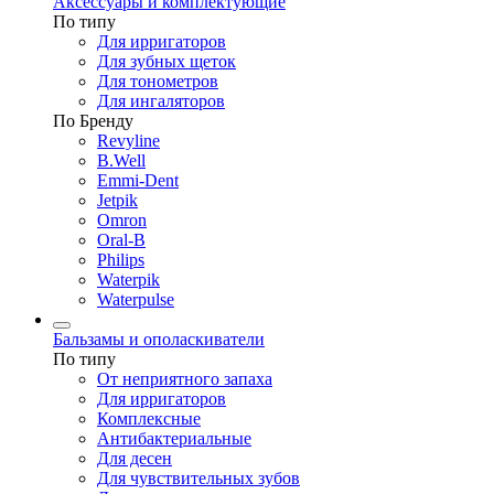
Аксессуары и комплектующие
По типу
Для ирригаторов
Для зубных щеток
Для тонометров
Для ингаляторов
По Бренду
Revyline
B.Well
Emmi-Dent
Jetpik
Omron
Oral-B
Philips
Waterpik
Waterpulse
Бальзамы и ополаскиватели
По типу
От неприятного запаха
Для ирригаторов
Комплексные
Антибактериальные
Для десен
Для чувствительных зубов