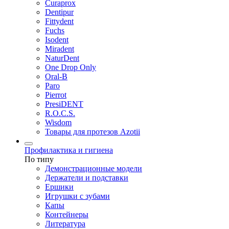
Curaprox
Dentipur
Fittydent
Fuchs
Isodent
Miradent
NaturDent
One Drop Only
Oral-B
Paro
Pierrot
PresiDENT
R.O.C.S.
Wisdom
Товары для протезов Azotii
Профилактика и гигиена
По типу
Демонстрационные модели
Держатели и подставки
Ершики
Игрушки с зубами
Капы
Контейнеры
Литература