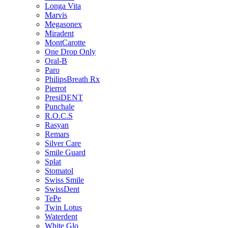
Longa Vita
Marvis
Megasonex
Miradent
MontCarotte
One Drop Only
Oral-B
Paro
PhilipsBreath Rx
Pierrot
PresiDENT
Punchale
R.O.C.S
Rasyan
Remars
Silver Care
Smile Guard
Splat
Stomatol
Swiss Smile
SwissDent
TePe
Twin Lotus
Waterdent
White Glo