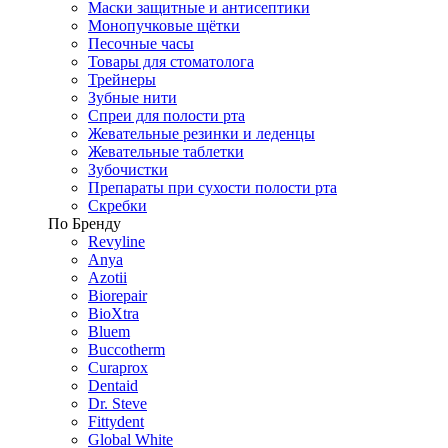
Маски защитные и антисептики
Монопучковые щётки
Песочные часы
Товары для стоматолога
Трейнеры
Зубные нити
Спреи для полости рта
Жевательные резинки и леденцы
Жевательные таблетки
Зубочистки
Препараты при сухости полости рта
Скребки
По Бренду
Revyline
Anya
Azotii
Biorepair
BioXtra
Bluem
Buccotherm
Curaprox
Dentaid
Dr. Steve
Fittydent
Global White