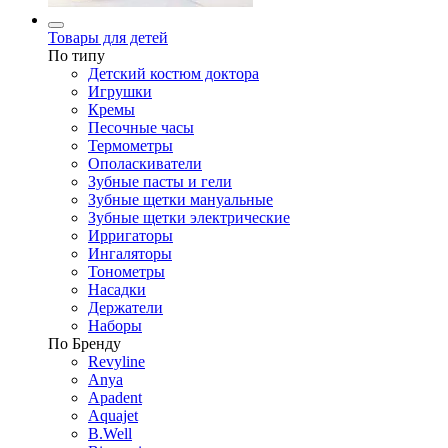
Товары для детей
По типу
Детский костюм доктора
Игрушки
Кремы
Песочные часы
Термометры
Ополаскиватели
Зубные пасты и гели
Зубные щетки мануальные
Зубные щетки электрические
Ирригаторы
Ингаляторы
Тонометры
Насадки
Держатели
Наборы
По Бренду
Revyline
Anya
Apadent
Aquajet
B.Well