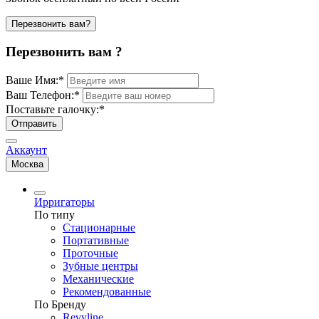
Перезвонить вам?
Перезвонить вам ?
Ваше Имя:
*
Ваш Телефон:
*
Поставьте галочку:
*
Отправить
Аккаунт
Москва
Ирригаторы
По типу
Стационарные
Портативные
Проточные
Зубные центры
Механические
Рекомендованные
По Бренду
Revyline