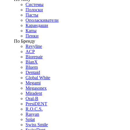
Системы
Полоски
Пасты
Ополаскиватели
Карандаши
Капы
Пенки
По Бренду
Revyline
ACP
Biorepair
BlanX
Bluem
Dentaid
Global White
Megami
Megasonex
Miradent
Oral-B
PresiDENT
R.O.C.S.
Rasyan
Splat
Swiss Smile
SwissDent