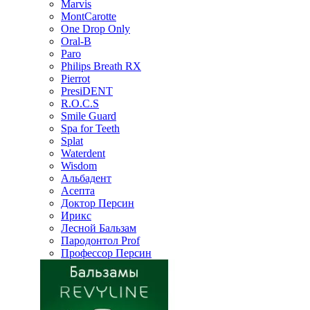
Marvis
MontCarotte
One Drop Only
Oral-B
Paro
Philips Breath RX
Pierrot
PresiDENT
R.O.C.S
Smile Guard
Spa for Teeth
Splat
Waterdent
Wisdom
Альбадент
Асепта
Доктор Персин
Ирикс
Лесной Бальзам
Пародонтол Prof
Профессор Персин