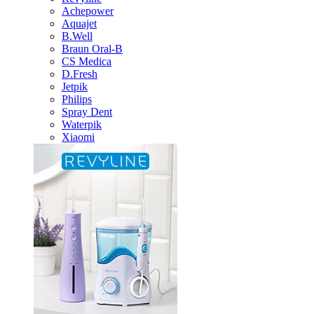
Achepower
Aquajet
B.Well
Braun Oral-B
CS Medica
D.Fresh
Jetpik
Philips
Spray Dent
Waterpik
Xiaomi