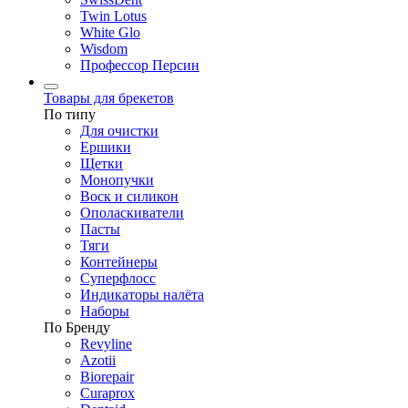
Twin Lotus
White Glo
Wisdom
Профессор Персин
Товары для брекетов
По типу
Для очистки
Ершики
Щетки
Монопучки
Воск и силикон
Ополаскиватели
Пасты
Тяги
Контейнеры
Суперфлосс
Индикаторы налёта
Наборы
По Бренду
Revyline
Azotii
Biorepair
Curaprox