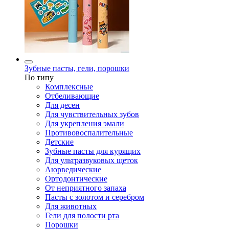
Зубные пасты, гели, порошки
По типу
Комплексные
Отбеливающие
Для десен
Для чувствительных зубов
Для укрепления эмали
Противовоспалительные
Детские
Зубные пасты для курящих
Для ультразвуковых щеток
Аюрведические
Ортодонтические
От неприятного запаха
Пасты с золотом и серебром
Для животных
Гели для полости рта
Порошки