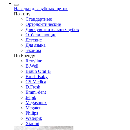
Насадки для зубных щеток
По типу
Стандартные
Ортодонтические
Для чувствительных зубов
Отбеливающие
Детские
Для языка
Эконом
По Бренду
Revyline
B.Well
Braun Oral-B
Brush Baby
CS Medica
D.Fresh
Emmi-dent
Jetpik
Megasonex
Megaten
Philips
Waterpik
Xiaomi