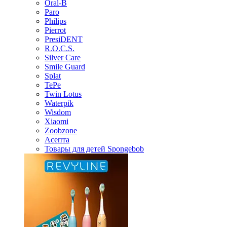
Oral-B
Paro
Philips
Pierrot
PresiDENT
R.O.C.S.
Silver Care
Smile Guard
Splat
TePe
Twin Lotus
Waterpik
Wisdom
Xiaomi
Zoobzone
Асепта
Товары для детей Spongebob