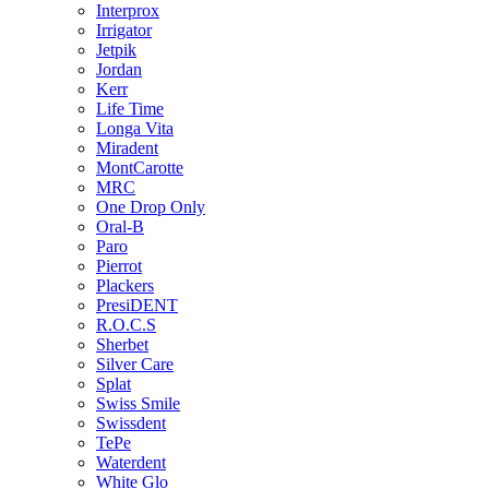
Interprox
Irrigator
Jetpik
Jordan
Kerr
Life Time
Longa Vita
Miradent
MontCarotte
MRC
One Drop Only
Oral-B
Paro
Pierrot
Plackers
PresiDENT
R.O.C.S
Sherbet
Silver Care
Splat
Swiss Smile
Swissdent
TePe
Waterdent
White Glo