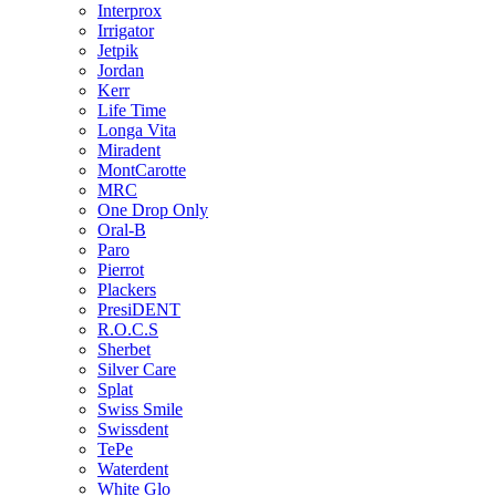
Interprox
Irrigator
Jetpik
Jordan
Kerr
Life Time
Longa Vita
Miradent
MontCarotte
MRC
One Drop Only
Oral-B
Paro
Pierrot
Plackers
PresiDENT
R.O.C.S
Sherbet
Silver Care
Splat
Swiss Smile
Swissdent
TePe
Waterdent
White Glo