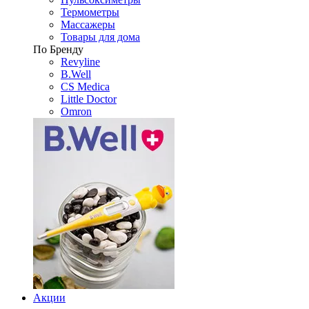
Термометры
Массажеры
Товары для дома
По Бренду
Revyline
B.Well
CS Medica
Little Doctor
Omron
Акции