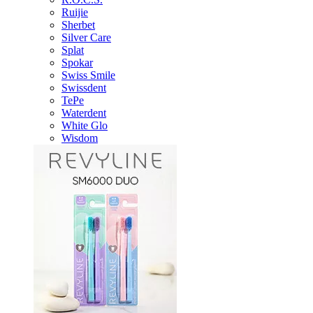
Ruijie
Sherbet
Silver Care
Splat
Spokar
Swiss Smile
Swissdent
TePe
Waterdent
White Glo
Wisdom