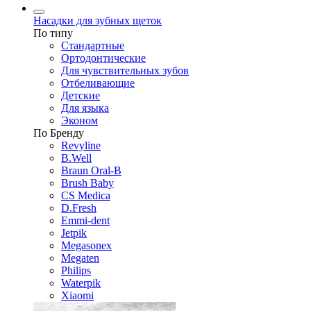
Насадки для зубных щеток
По типу
Стандартные
Ортодонтические
Для чувствительных зубов
Отбеливающие
Детские
Для языка
Эконом
По Бренду
Revyline
B.Well
Braun Oral-B
Brush Baby
CS Medica
D.Fresh
Emmi-dent
Jetpik
Megasonex
Megaten
Philips
Waterpik
Xiaomi