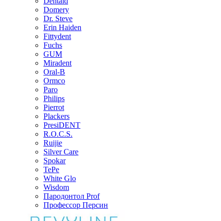
Dentaid
Domery
Dr. Steve
Erin Haiden
Fittydent
Fuchs
GUM
Miradent
Oral-B
Ormco
Paro
Philips
Pierrot
Plackers
PresiDENT
R.O.C.S.
Ruijie
Silver Care
Spokar
TePe
White Glo
Wisdom
Пародонтол Prof
Профессор Персин