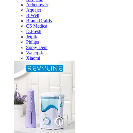
Achepower
Aquajet
B.Well
Braun Oral-B
CS Medica
D.Fresh
Jetpik
Philips
Spray Dent
Waterpik
Xiaomi