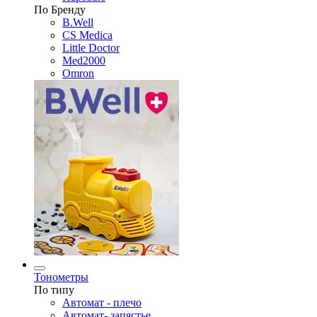
По Бренду
B.Well
CS Medica
Little Doctor
Med2000
Omron
Тонометры
По типу
Автомат - плечо
Автомат- запястье