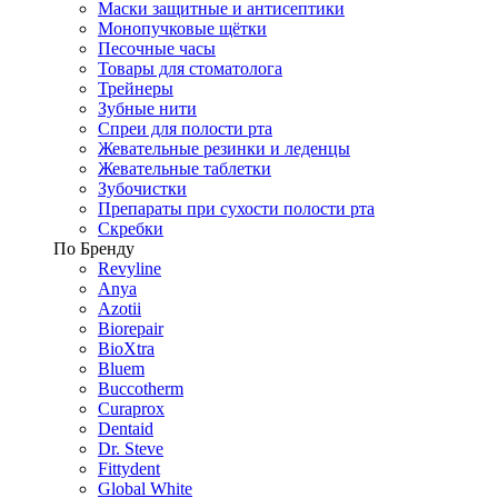
Маски защитные и антисептики
Монопучковые щётки
Песочные часы
Товары для стоматолога
Трейнеры
Зубные нити
Спреи для полости рта
Жевательные резинки и леденцы
Жевательные таблетки
Зубочистки
Препараты при сухости полости рта
Скребки
По Бренду
Revyline
Anya
Azotii
Biorepair
BioXtra
Bluem
Buccotherm
Curaprox
Dentaid
Dr. Steve
Fittydent
Global White