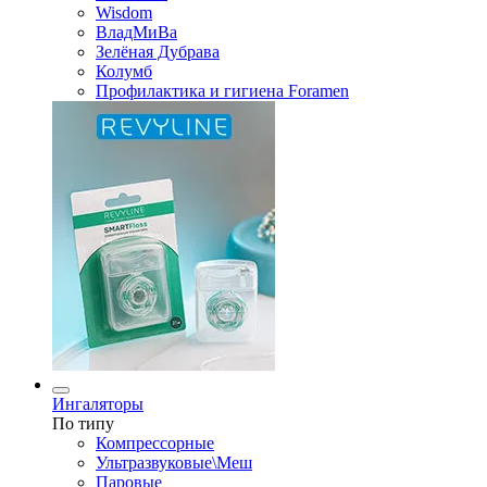
Wisdom
ВладМиВа
Зелёная Дубрава
Колумб
Профилактика и гигиена Foramen
Ингаляторы
По типу
Компрессорные
Ультразвуковые\Меш
Паровые