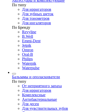
Аксессуары и комплектующие
По типу
Для ирригаторов
Для зубных щеток
Для тонометров
Для ингаляторов
По Бренду
Revyline
B.Well
Emmi-Dent
Jetpik
Omron
Oral-B
Philips
Waterpik
Waterpulse
Бальзамы и ополаскиватели
По типу
От неприятного запаха
Для ирригаторов
Комплексные
Антибактериальные
Для десен
Для чувствительных зубов