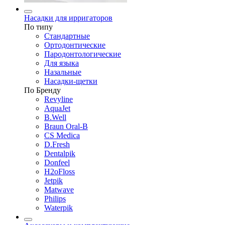
Насадки для ирригаторов
По типу
Стандартные
Ортодонтические
Пародонтологические
Для языка
Назальные
Насадки-щетки
По Бренду
Revyline
AquaJet
B.Well
Braun Oral-B
CS Medica
D.Fresh
Dentalpik
Donfeel
H2oFloss
Jetpik
Matwave
Philips
Waterpik