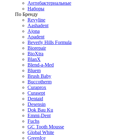
Антибактериальные
Наборы
По Бренду
Revyline
Aashadent
Ajona
Apadent
Beverly Hills Formula
Biorepair
BioXtra
BlanX
Blend-a-Med
Bluem
Brush Baby
Buccotherm
Curaprox
Curasept
Dentaid
Desensin
Dok Bau Ku
Emmi-Dent
Fuchs
GC Tooth Mousse
Global White
GreenIce