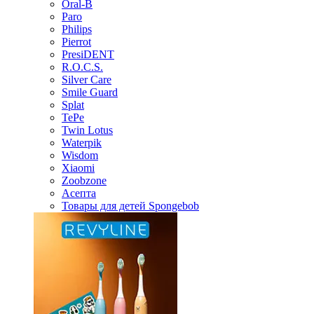
Oral-B
Paro
Philips
Pierrot
PresiDENT
R.O.C.S.
Silver Care
Smile Guard
Splat
TePe
Twin Lotus
Waterpik
Wisdom
Xiaomi
Zoobzone
Асепта
Товары для детей Spongebob