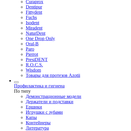
Curaprox
Dentipur
Fittydent
Fuchs
Isodent
Miradent
NaturDent
One Drop Only
Oral-B
Paro
Pierrot
PresiDENT
R.O.C.S.
Wisdom
Товары для протезов Azotii
Профилактика и гигиена
По типу
Демонстрационные модели
Держатели и подставки
Ершики
Игрушки с зубами
Капы
Контейнеры
Литература