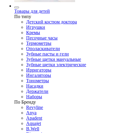
Товары для детей
По типу
Детский костюм доктора
Игрушки
Кремы
Песочные часы
Термометры
Ополаскиватели
Зубные пасты и гели
Зубные щетки мануальные
Зубные щетки электрические
Ирригаторы
Ингаляторы
Тонометры
Насадки
Держатели
Наборы
По Бренду
Revyline
Anya
Apadent
Aquajet
B.Well