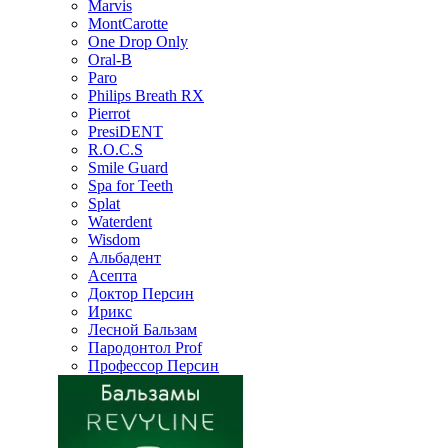
Marvis
MontCarotte
One Drop Only
Oral-B
Paro
Philips Breath RX
Pierrot
PresiDENT
R.O.C.S
Smile Guard
Spa for Teeth
Splat
Waterdent
Wisdom
Альбадент
Асепта
Доктор Персин
Ирикс
Лесной Бальзам
Пародонтол Prof
Профессор Персин