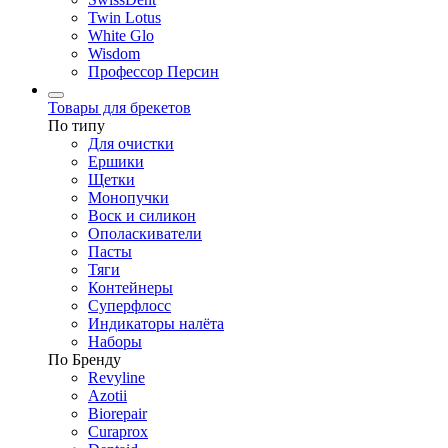
Twin Lotus
White Glo
Wisdom
Профессор Персин
Товары для брекетов
По типу
Для очистки
Ершики
Щетки
Монопучки
Воск и силикон
Ополаскиватели
Пасты
Тяги
Контейнеры
Суперфлосс
Индикаторы налёта
Наборы
По Бренду
Revyline
Azotii
Biorepair
Curaprox