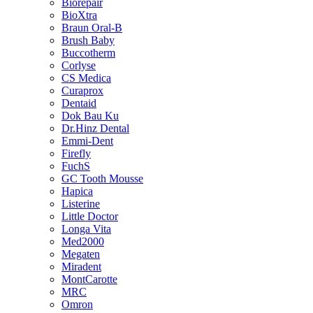
Biorepair
BioXtra
Braun Oral-B
Brush Baby
Buccotherm
Corlyse
CS Medica
Curaprox
Dentaid
Dok Bau Ku
Dr.Hinz Dental
Emmi-Dent
Firefly
FuchS
GC Tooth Mousse
Hapica
Listerine
Little Doctor
Longa Vita
Med2000
Megaten
Miradent
MontCarotte
MRC
Omron