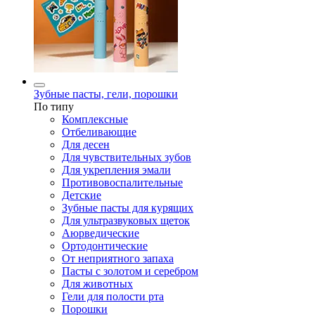
Зубные пасты, гели, порошки
По типу
Комплексные
Отбеливающие
Для десен
Для чувствительных зубов
Для укрепления эмали
Противовоспалительные
Детские
Зубные пасты для курящих
Для ультразвуковых щеток
Аюрведические
Ортодонтические
От неприятного запаха
Пасты с золотом и серебром
Для животных
Гели для полости рта
Порошки