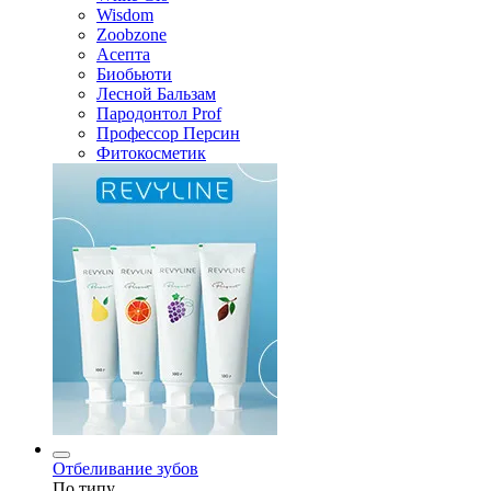
Wisdom
Zoobzone
Асепта
Биобьюти
Лесной Бальзам
Пародонтол Prof
Профессор Персин
Фитокосметик
Отбеливание зубов
По типу