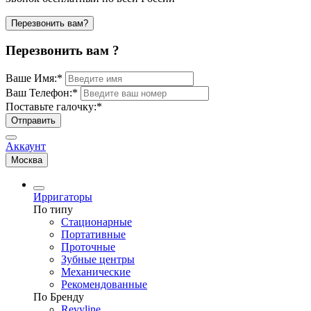
Перезвонить вам?
Перезвонить вам ?
Ваше Имя:
*
Ваш Телефон:
*
Поставьте галочку:
*
Отправить
Аккаунт
Москва
Ирригаторы
По типу
Стационарные
Портативные
Проточные
Зубные центры
Механические
Рекомендованные
По Бренду
Revyline