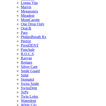
Longa Vita
Marvis
Megasonex
Miradent
MontCarotte
One Drop Only
Oral-B
Paro
PhilipsBreath Rx
Pierrot
PresiDENT
Punchale
R.O.C.S
Rasyan
Remars
Silver Care
Smile Guard
Splat
Stomatol
Swiss Smile
SwissDent
TePe
Twin Lotus
Waterdent
White Glo