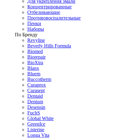
Для укрепления эмали
Концентрированные
Отбеливающие
Противовоспалительные
Пенки
Наборы
По Бренду
Revyline
Beverly Hills Formula
Biomed
Biorepair
BioXtra
Blanx
Bluem
Buccotherm
Curaprox
Curasept
Dentaid
Dentum
Desensin
FuchS
Global White
GreenIce
Listerine
Longa Vita