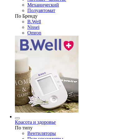
Механический
Полуавтомат
По Бренду
B.Well
Nissei
Omron
Красота и здоровье
По типу
Вентиляторы
Пульсоксиметры