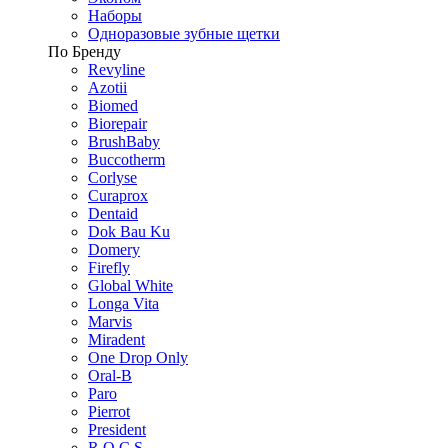
Наборы
Одноразовые зубные щетки
По Бренду
Revyline
Azotii
Biomed
Biorepair
BrushBaby
Buccotherm
Corlyse
Curaprox
Dentaid
Dok Bau Ku
Domery
Firefly
Global White
Longa Vita
Marvis
Miradent
One Drop Only
Oral-B
Paro
Pierrot
President
R.O.C.S.