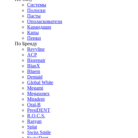
Системы
Полоски
Пасты
Ополаскиватели
Карандаши
Капы
Пенки
По Бренду
Revyline
ACP
Biorepair
BlanX
Bluem
Dentaid
Global White
Megami
Megasonex
Miradent
Oral-B
PresiDENT
R.O.C.S.
Rasyan
Splat
Swiss Smile
SwissDent