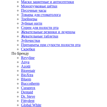
Маски защитные и антисептики
Монопучковые щётки
Песочные часы
Товары для стоматолога
Трейнеры
Зубные нити
Спреи для полости рта
Жевательные резинки и леденцы
Жевательные таблетки
Зубочистки
Препараты при сухости полости рта
Скребки
По Бренду
Revyline
Anya
Azotii
Biorepair
BioXtra
Bluem
Buccotherm
Curaprox
Dentaid
Dr. Steve
Fittydent
Global White