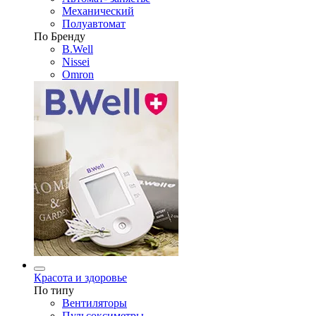
Механический
Полуавтомат
По Бренду
B.Well
Nissei
Omron
Красота и здоровье
По типу
Вентиляторы
Пульсоксиметры