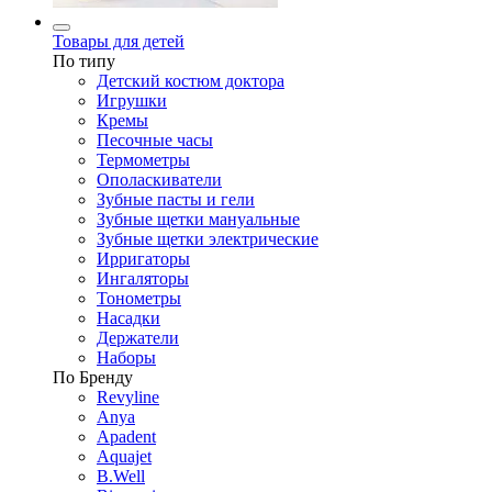
Товары для детей
По типу
Детский костюм доктора
Игрушки
Кремы
Песочные часы
Термометры
Ополаскиватели
Зубные пасты и гели
Зубные щетки мануальные
Зубные щетки электрические
Ирригаторы
Ингаляторы
Тонометры
Насадки
Держатели
Наборы
По Бренду
Revyline
Anya
Apadent
Aquajet
B.Well