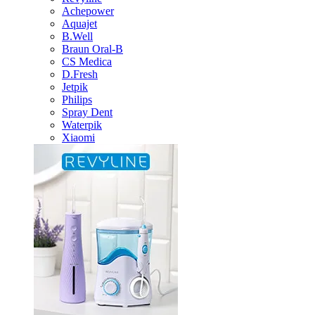
Achepower
Aquajet
B.Well
Braun Oral-B
CS Medica
D.Fresh
Jetpik
Philips
Spray Dent
Waterpik
Xiaomi