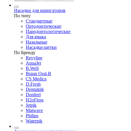
Насадки для ирригаторов
По типу
Стандартные
Ортодонтические
Пародонтологические
Для языка
Назальные
Насадки-щетки
По Бренду
Revyline
AquaJet
B.Well
Braun Oral-B
CS Medica
D.Fresh
Dentalpik
Donfeel
H2oFloss
Jetpik
Matwave
Philips
Waterpik