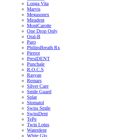
Longa Vita
Marvis
Megasonex
Miradent
MontCarotte
One Drop Only
Oral-B
Paro
PhilipsBreath Rx
Pierrot
PresiDENT
Punchale
R.O.C.S
Rasyan
Remars
Silver Care
Smile Guard
Splat
Stomatol
Swiss Smile
SwissDent
TePe
Twin Lotus
Waterdent
White Glo