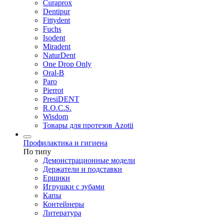
Curaprox
Dentipur
Fittydent
Fuchs
Isodent
Miradent
NaturDent
One Drop Only
Oral-B
Paro
Pierrot
PresiDENT
R.O.C.S.
Wisdom
Товары для протезов Azotii
Профилактика и гигиена
По типу
Демонстрационные модели
Держатели и подставки
Ершики
Игрушки с зубами
Капы
Контейнеры
Литература