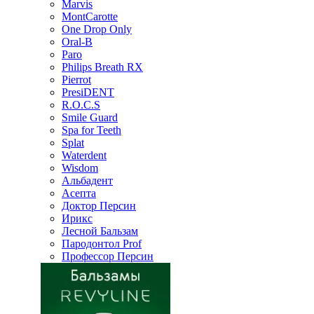
Marvis
MontCarotte
One Drop Only
Oral-B
Paro
Philips Breath RX
Pierrot
PresiDENT
R.O.C.S
Smile Guard
Spa for Teeth
Splat
Waterdent
Wisdom
Альбадент
Асепта
Доктор Персин
Ирикс
Лесной Бальзам
Пародонтол Prof
Профессор Персин