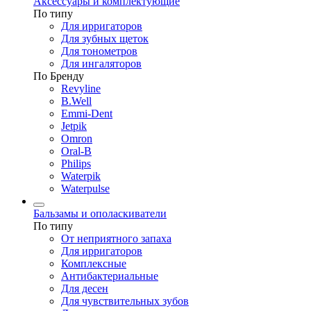
Аксессуары и комплектующие
По типу
Для ирригаторов
Для зубных щеток
Для тонометров
Для ингаляторов
По Бренду
Revyline
B.Well
Emmi-Dent
Jetpik
Omron
Oral-B
Philips
Waterpik
Waterpulse
Бальзамы и ополаскиватели
По типу
От неприятного запаха
Для ирригаторов
Комплексные
Антибактериальные
Для десен
Для чувствительных зубов