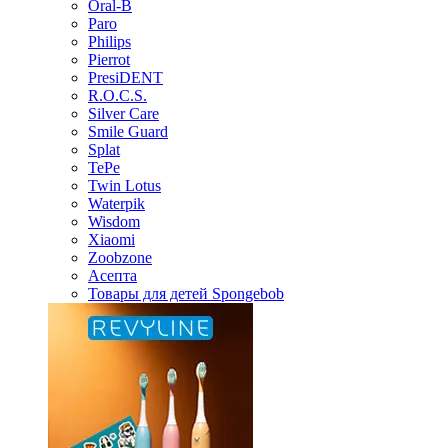
Oral-B
Paro
Philips
Pierrot
PresiDENT
R.O.C.S.
Silver Care
Smile Guard
Splat
TePe
Twin Lotus
Waterpik
Wisdom
Xiaomi
Zoobzone
Асепта
Товары для детей Spongebob