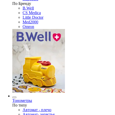
По Бренду
B.Well
CS Medica
Little Doctor
Med2000
Omron
Тонометры
По типу
Автомат - плечо
Автомат- запястье