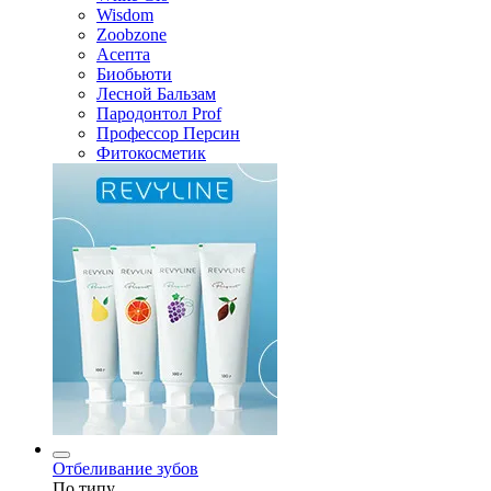
Wisdom
Zoobzone
Асепта
Биобьюти
Лесной Бальзам
Пародонтол Prof
Профессор Персин
Фитокосметик
Отбеливание зубов
По типу