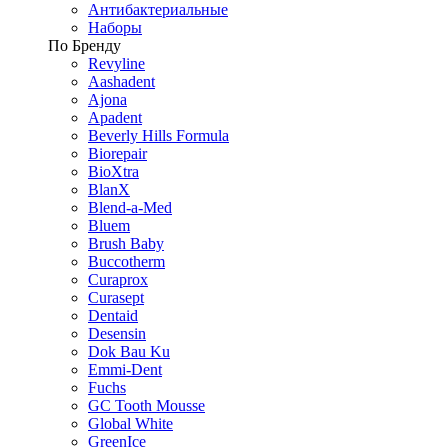
Антибактериальные
Наборы
По Бренду
Revyline
Aashadent
Ajona
Apadent
Beverly Hills Formula
Biorepair
BioXtra
BlanX
Blend-a-Med
Bluem
Brush Baby
Buccotherm
Curaprox
Curasept
Dentaid
Desensin
Dok Bau Ku
Emmi-Dent
Fuchs
GC Tooth Mousse
Global White
GreenIce