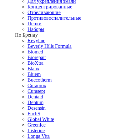
Для укрепления эмали
Концентрированные
Отбеливающие
Противовоспалительные
Пенки
Наборы
По Бренду
Revyline
Beverly Hills Formula
Biomed
Biorepair
BioXtra
Blanx
Bluem
Buccotherm
Curaprox
Curasept
Dentaid
Dentum
Desensin
FuchS
Global White
GreenIce
Listerine
Longa Vita