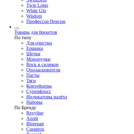
Twin Lotus
White Glo
Wisdom
Профессор Персин
Товары для брекетов
По типу
Для очистки
Ершики
Щетки
Монопучки
Воск и силикон
Ополаскиватели
Пасты
Тяги
Контейнеры
Суперфлосс
Индикаторы налёта
Наборы
По Бренду
Revyline
Azotii
Biorepair
Curaprox