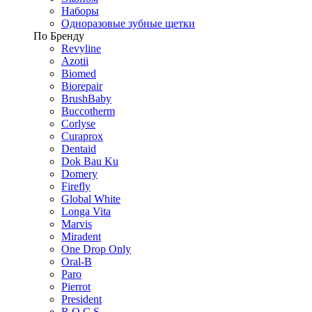
Наборы
Одноразовые зубные щетки
По Бренду
Revyline
Azotii
Biomed
Biorepair
BrushBaby
Buccotherm
Corlyse
Curaprox
Dentaid
Dok Bau Ku
Domery
Firefly
Global White
Longa Vita
Marvis
Miradent
One Drop Only
Oral-B
Paro
Pierrot
President
R.O.C.S.