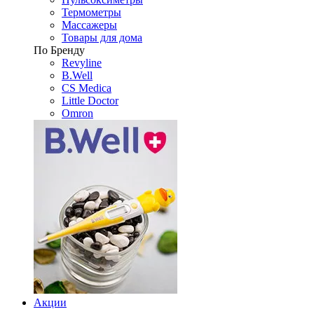
Термометры
Массажеры
Товары для дома
По Бренду
Revyline
B.Well
CS Medica
Little Doctor
Omron
Акции