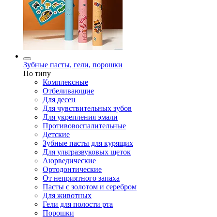
Зубные пасты, гели, порошки
По типу
Комплексные
Отбеливающие
Для десен
Для чувствительных зубов
Для укрепления эмали
Противовоспалительные
Детские
Зубные пасты для курящих
Для ультразвуковых щеток
Аюрведические
Ортодонтические
От неприятного запаха
Пасты с золотом и серебром
Для животных
Гели для полости рта
Порошки