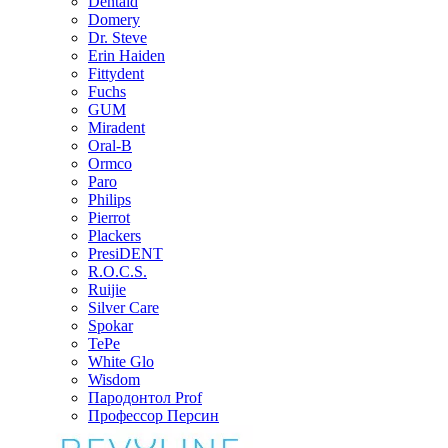
Dentaid
Domery
Dr. Steve
Erin Haiden
Fittydent
Fuchs
GUM
Miradent
Oral-B
Ormco
Paro
Philips
Pierrot
Plackers
PresiDENT
R.O.C.S.
Ruijie
Silver Care
Spokar
TePe
White Glo
Wisdom
Пародонтол Prof
Профессор Персин