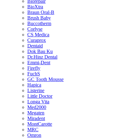
Biorepair
BioXtra
Braun Oral-B
Brush Baby
Buccotherm
Corlyse
CS Medica
Curaprox
Dentaid
Dok Bau Ku
Dr.Hinz Dental
Emmi-Dent
Firefly
FuchS
GC Tooth Mousse
Hapica
Listerine
Little Doctor
Longa Vita
Med2000
Megaten
Miradent
MontCarotte
MRC
Omron