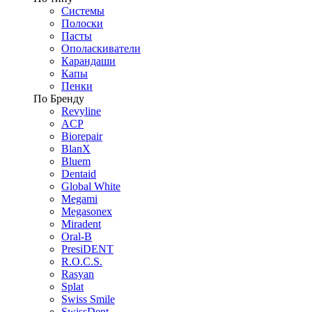
Системы
Полоски
Пасты
Ополаскиватели
Карандаши
Капы
Пенки
По Бренду
Revyline
ACP
Biorepair
BlanX
Bluem
Dentaid
Global White
Megami
Megasonex
Miradent
Oral-B
PresiDENT
R.O.C.S.
Rasyan
Splat
Swiss Smile
SwissDent