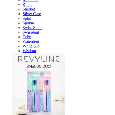
Ruijie
Sherbet
Silver Care
Splat
Spokar
Swiss Smile
Swissdent
TePe
Waterdent
White Glo
Wisdom