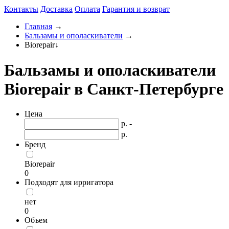
Контакты
Доставка
Оплата
Гарантия и возврат
Главная
→
Бальзамы и ополаскиватели
→
Biorepair
↓
Бальзамы и ополаскиватели
Biorepair в Санкт-Петербурге
Цена
р. -
р.
Бренд
Biorepair
0
Подходят для ирригатора
нет
0
Объем