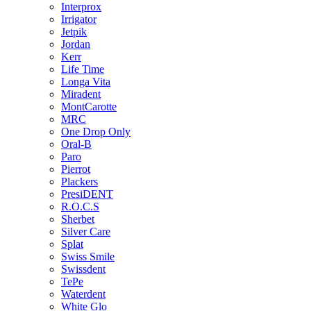
Interprox
Irrigator
Jetpik
Jordan
Kerr
Life Time
Longa Vita
Miradent
MontCarotte
MRC
One Drop Only
Oral-B
Paro
Pierrot
Plackers
PresiDENT
R.O.C.S
Sherbet
Silver Care
Splat
Swiss Smile
Swissdent
TePe
Waterdent
White Glo