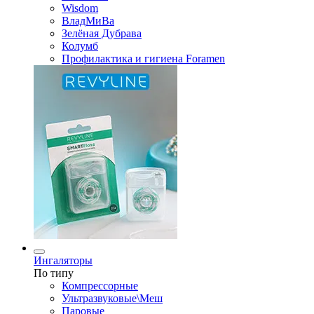
Wisdom
ВладМиВа
Зелёная Дубрава
Колумб
Профилактика и гигиена Foramen
Ингаляторы
По типу
Компрессорные
Ультразвуковые\Меш
Паровые