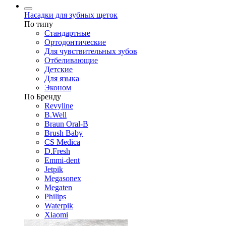
Насадки для зубных щеток
По типу
Стандартные
Ортодонтические
Для чувствительных зубов
Отбеливающие
Детские
Для языка
Эконом
По Бренду
Revyline
B.Well
Braun Oral-B
Brush Baby
CS Medica
D.Fresh
Emmi-dent
Jetpik
Megasonex
Megaten
Philips
Waterpik
Xiaomi