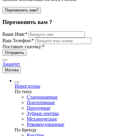
Перезвонить вам?
Перезвонить вам ?
Ваше Имя:
*
Ваш Телефон:
*
Поставьте галочку:
*
Отправить
Аккаунт
Москва
Ирригаторы
По типу
Стационарные
Портативные
Проточные
Зубные центры
Механические
Рекомендованные
По Бренду
Revyline