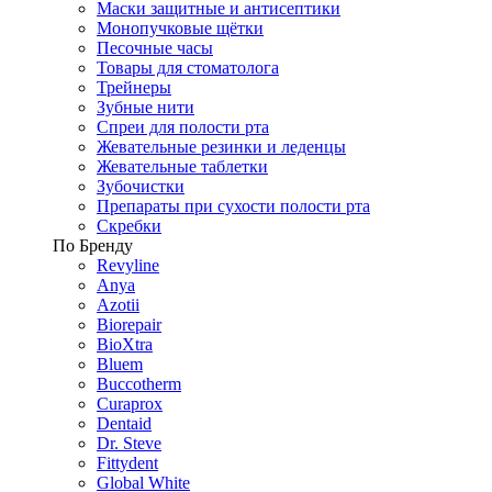
Маски защитные и антисептики
Монопучковые щётки
Песочные часы
Товары для стоматолога
Трейнеры
Зубные нити
Спреи для полости рта
Жевательные резинки и леденцы
Жевательные таблетки
Зубочистки
Препараты при сухости полости рта
Скребки
По Бренду
Revyline
Anya
Azotii
Biorepair
BioXtra
Bluem
Buccotherm
Curaprox
Dentaid
Dr. Steve
Fittydent
Global White