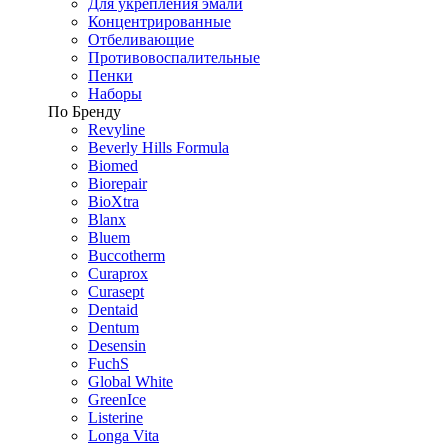
Для укрепления эмали
Концентрированные
Отбеливающие
Противовоспалительные
Пенки
Наборы
По Бренду
Revyline
Beverly Hills Formula
Biomed
Biorepair
BioXtra
Blanx
Bluem
Buccotherm
Curaprox
Curasept
Dentaid
Dentum
Desensin
FuchS
Global White
GreenIce
Listerine
Longa Vita