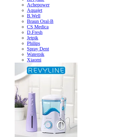
Achepower
Aquajet
B.Well
Braun Oral-B
CS Medica
D.Fresh
Jetpik
Philips
Spray Dent
Waterpik
Xiaomi