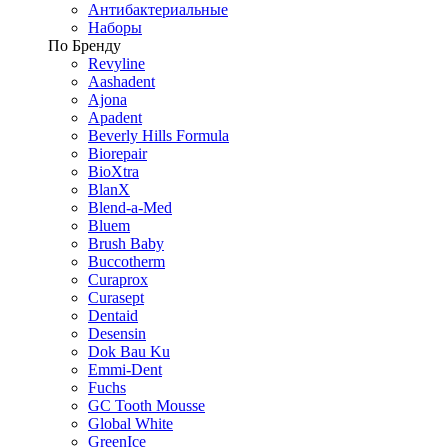
Антибактериальные
Наборы
По Бренду
Revyline
Aashadent
Ajona
Apadent
Beverly Hills Formula
Biorepair
BioXtra
BlanX
Blend-a-Med
Bluem
Brush Baby
Buccotherm
Curaprox
Curasept
Dentaid
Desensin
Dok Bau Ku
Emmi-Dent
Fuchs
GC Tooth Mousse
Global White
GreenIce