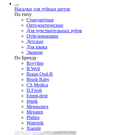
Насадки для зубных щеток
По типу
Стандартные
Ортодонтические
Для чувствительных зубов
Отбеливающие
Детские
Для языка
Эконом
По Бренду
Revyline
B.Well
Braun Oral-B
Brush Baby
CS Medica
D.Fresh
Emmi-dent
Jetpik
Megasonex
Megaten
Philips
Waterpik
Xiaomi