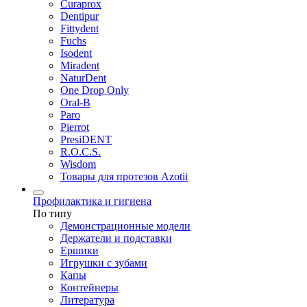
Curaprox
Dentipur
Fittydent
Fuchs
Isodent
Miradent
NaturDent
One Drop Only
Oral-B
Paro
Pierrot
PresiDENT
R.O.C.S.
Wisdom
Товары для протезов Azotii
Профилактика и гигиена
По типу
Демонстрационные модели
Держатели и подставки
Ершики
Игрушки с зубами
Капы
Контейнеры
Литература