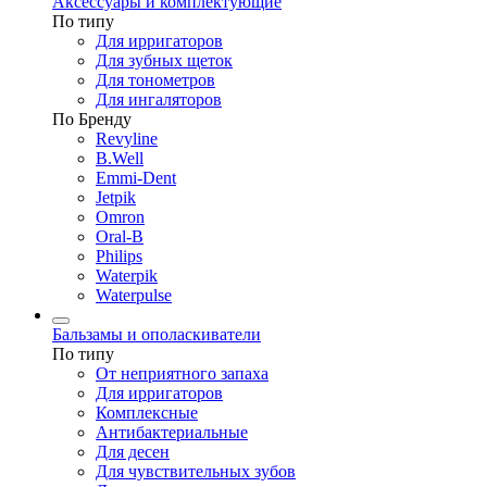
Аксессуары и комплектующие
По типу
Для ирригаторов
Для зубных щеток
Для тонометров
Для ингаляторов
По Бренду
Revyline
B.Well
Emmi-Dent
Jetpik
Omron
Oral-B
Philips
Waterpik
Waterpulse
Бальзамы и ополаскиватели
По типу
От неприятного запаха
Для ирригаторов
Комплексные
Антибактериальные
Для десен
Для чувствительных зубов