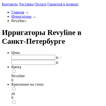
Контакты
Доставка
Оплата
Гарантия и возврат
Главная
→
Ирригаторы
→
Revyline
↓
Ирригаторы Revyline в
Санкт-Петербурге
Цена
р. -
р.
Бренд
Revyline
0
Крепление на стену
да
0