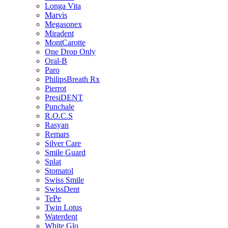
Longa Vita
Marvis
Megasonex
Miradent
MontCarotte
One Drop Only
Oral-B
Paro
PhilipsBreath Rx
Pierrot
PresiDENT
Punchale
R.O.C.S
Rasyan
Remars
Silver Care
Smile Guard
Splat
Stomatol
Swiss Smile
SwissDent
TePe
Twin Lotus
Waterdent
White Glo