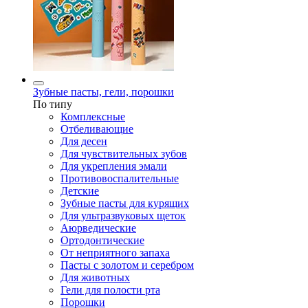
Зубные пасты, гели, порошки
По типу
Комплексные
Отбеливающие
Для десен
Для чувствительных зубов
Для укрепления эмали
Противовоспалительные
Детские
Зубные пасты для курящих
Для ультразвуковых щеток
Аюрведические
Ортодонтические
От неприятного запаха
Пасты с золотом и серебром
Для животных
Гели для полости рта
Порошки