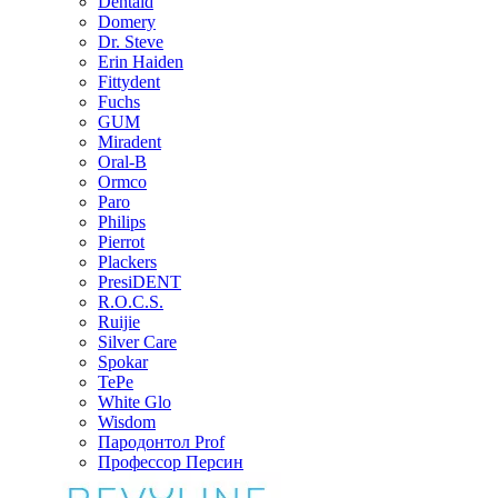
Dentaid
Domery
Dr. Steve
Erin Haiden
Fittydent
Fuchs
GUM
Miradent
Oral-B
Ormco
Paro
Philips
Pierrot
Plackers
PresiDENT
R.O.C.S.
Ruijie
Silver Care
Spokar
TePe
White Glo
Wisdom
Пародонтол Prof
Профессор Персин