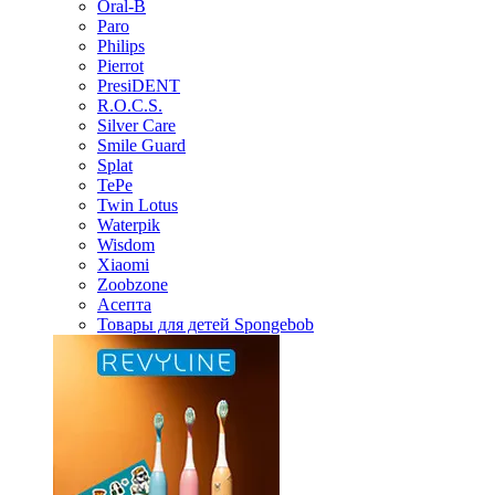
Oral-B
Paro
Philips
Pierrot
PresiDENT
R.O.C.S.
Silver Care
Smile Guard
Splat
TePe
Twin Lotus
Waterpik
Wisdom
Xiaomi
Zoobzone
Асепта
Товары для детей Spongebob