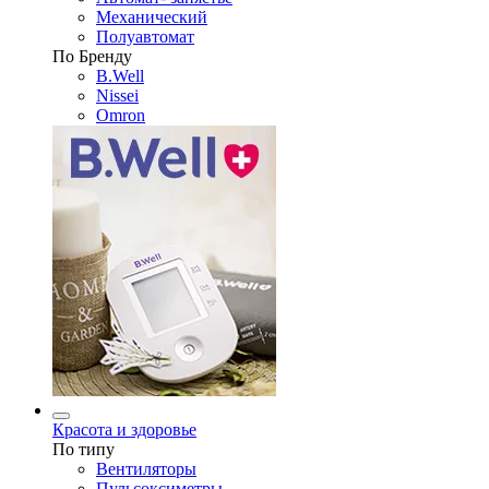
Механический
Полуавтомат
По Бренду
B.Well
Nissei
Omron
Красота и здоровье
По типу
Вентиляторы
Пульсоксиметры