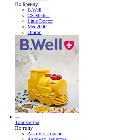
По Бренду
B.Well
CS Medica
Little Doctor
Med2000
Omron
Тонометры
По типу
Автомат - плечо
Автомат- запястье