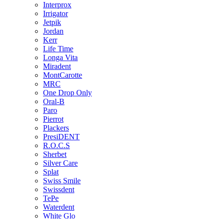
Interprox
Irrigator
Jetpik
Jordan
Kerr
Life Time
Longa Vita
Miradent
MontCarotte
MRC
One Drop Only
Oral-B
Paro
Pierrot
Plackers
PresiDENT
R.O.C.S
Sherbet
Silver Care
Splat
Swiss Smile
Swissdent
TePe
Waterdent
White Glo