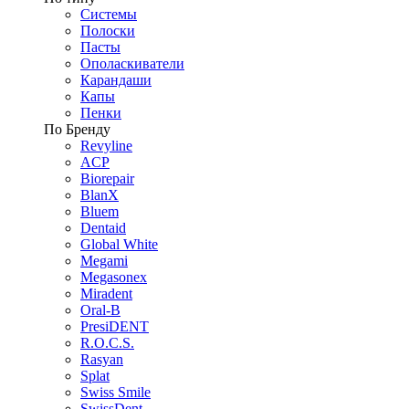
Системы
Полоски
Пасты
Ополаскиватели
Карандаши
Капы
Пенки
По Бренду
Revyline
ACP
Biorepair
BlanX
Bluem
Dentaid
Global White
Megami
Megasonex
Miradent
Oral-B
PresiDENT
R.O.C.S.
Rasyan
Splat
Swiss Smile
SwissDent