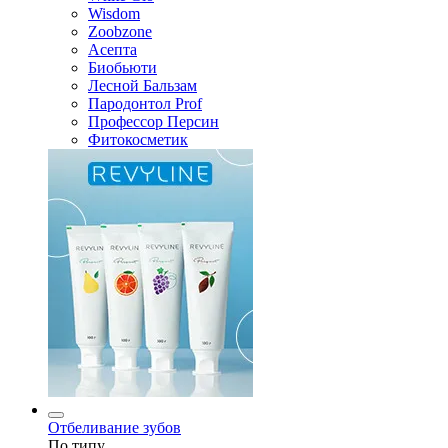
Wisdom
Zoobzone
Асепта
Биобьюти
Лесной Бальзам
Пародонтол Prof
Профессор Персин
Фитокосметик
Отбеливание зубов
По типу