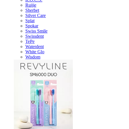
Ruijie
Sherbet
Silver Care
Splat
Spokar
Swiss Smile
Swissdent
TePe
Waterdent
White Glo
Wisdom