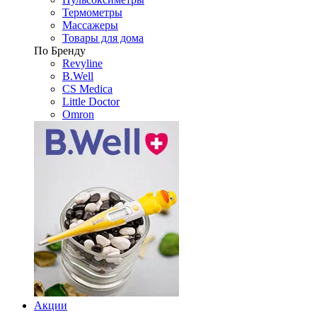
Термометры
Массажеры
Товары для дома
По Бренду
Revyline
B.Well
CS Medica
Little Doctor
Omron
Акции