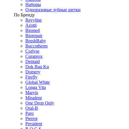
Наборы
Одноразовые зубные щетки
По Бренду
Revyline
Azotii
Biomed
Biorepair
BrushBaby
Buccotherm
Corlyse
Curaprox
Dentaid
Dok Bau Ku
Domery
Firefly
Global White
Longa Vita
Marvis
Miradent
One Drop Only
Oral-B
Paro
Pierrot
President
R.O.C.S.