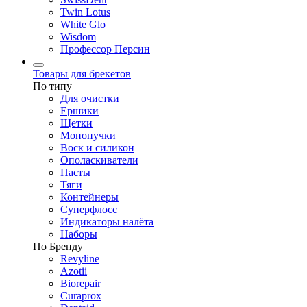
Twin Lotus
White Glo
Wisdom
Профессор Персин
Товары для брекетов
По типу
Для очистки
Ершики
Щетки
Монопучки
Воск и силикон
Ополаскиватели
Пасты
Тяги
Контейнеры
Суперфлосс
Индикаторы налёта
Наборы
По Бренду
Revyline
Azotii
Biorepair
Curaprox