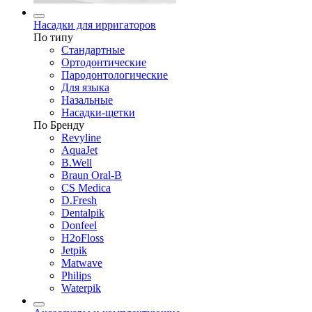
Насадки для ирригаторов
По типу
Стандартные
Ортодонтические
Пародонтологические
Для языка
Назальные
Насадки-щетки
По Бренду
Revyline
AquaJet
B.Well
Braun Oral-B
CS Medica
D.Fresh
Dentalpik
Donfeel
H2oFloss
Jetpik
Matwave
Philips
Waterpik