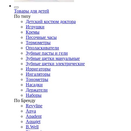
Товары для детей
По типу
Детский костюм доктора
Игрушки
Кремы
Песочные часы
Термометры
Ополаскиватели
Зубные пасты и гели
Зубные щетки мануальные
Зубные щетки электрические
Ирригаторы
Ингаляторы
Тонометры
Насадки
Держатели
Наборы
По Бренду
Revyline
Anya
Apadent
Aquajet
B.Well