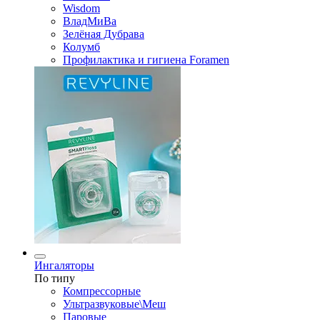
Wisdom
ВладМиВа
Зелёная Дубрава
Колумб
Профилактика и гигиена Foramen
Ингаляторы
По типу
Компрессорные
Ультразвуковые\Меш
Паровые