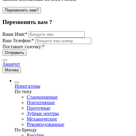
Перезвонить вам?
Перезвонить вам ?
Ваше Имя:
*
Ваш Телефон:
*
Поставьте галочку:
*
Отправить
Аккаунт
Москва
Ирригаторы
По типу
Стационарные
Портативные
Проточные
Зубные центры
Механические
Рекомендованные
По Бренду
Revyline