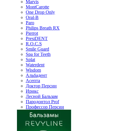
Marvis
MontCarotte
One Drop Only
Oral-B
Paro
Philips Breath RX
Pierrot
PresiDENT
R.O.C.S
Smile Guard
Spa for Teeth
Splat
Waterdent
Wisdom
Альбадент
Асепта
Доктор Персин
Ирикс
Лесной Бальзам
Пародонтол Prof
Профессор Персин