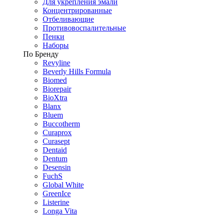
Для укрепления эмали
Концентрированные
Отбеливающие
Противовоспалительные
Пенки
Наборы
По Бренду
Revyline
Beverly Hills Formula
Biomed
Biorepair
BioXtra
Blanx
Bluem
Buccotherm
Curaprox
Curasept
Dentaid
Dentum
Desensin
FuchS
Global White
GreenIce
Listerine
Longa Vita