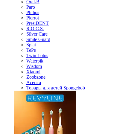
Oral-B
Paro
Philips
Pierrot
PresiDENT
R.O.C.S.
Silver Care
Smile Guard
Splat
TePe
Twin Lotus
Waterpik
Wisdom
Xiaomi
Zoobzone
Асепта
Товары для детей Spongebob