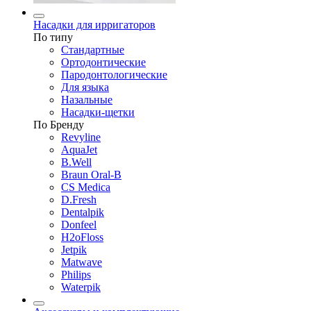
Насадки для ирригаторов
По типу
Стандартные
Ортодонтические
Пародонтологические
Для языка
Назальные
Насадки-щетки
По Бренду
Revyline
AquaJet
B.Well
Braun Oral-B
CS Medica
D.Fresh
Dentalpik
Donfeel
H2oFloss
Jetpik
Matwave
Philips
Waterpik