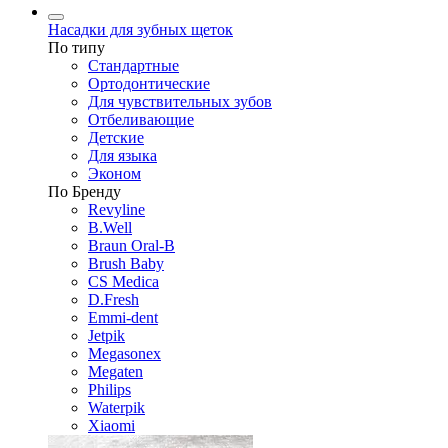
Насадки для зубных щеток
По типу
Стандартные
Ортодонтические
Для чувствительных зубов
Отбеливающие
Детские
Для языка
Эконом
По Бренду
Revyline
B.Well
Braun Oral-B
Brush Baby
CS Medica
D.Fresh
Emmi-dent
Jetpik
Megasonex
Megaten
Philips
Waterpik
Xiaomi