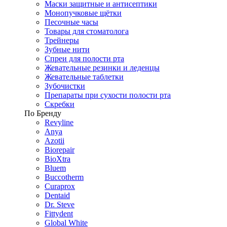
Маски защитные и антисептики
Монопучковые щётки
Песочные часы
Товары для стоматолога
Трейнеры
Зубные нити
Спреи для полости рта
Жевательные резинки и леденцы
Жевательные таблетки
Зубочистки
Препараты при сухости полости рта
Скребки
По Бренду
Revyline
Anya
Azotii
Biorepair
BioXtra
Bluem
Buccotherm
Curaprox
Dentaid
Dr. Steve
Fittydent
Global White