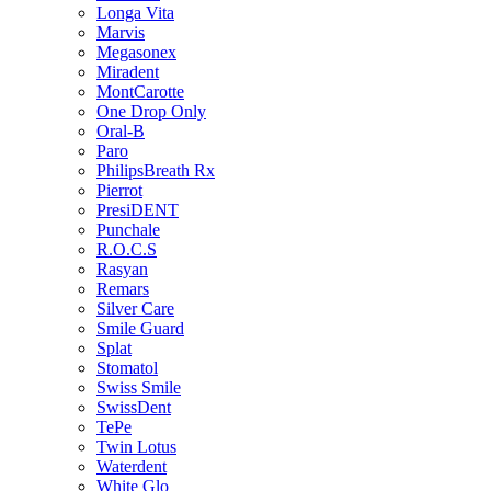
Longa Vita
Marvis
Megasonex
Miradent
MontCarotte
One Drop Only
Oral-B
Paro
PhilipsBreath Rx
Pierrot
PresiDENT
Punchale
R.O.C.S
Rasyan
Remars
Silver Care
Smile Guard
Splat
Stomatol
Swiss Smile
SwissDent
TePe
Twin Lotus
Waterdent
White Glo