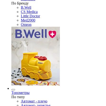
По Бренду
B.Well
CS Medica
Little Doctor
Med2000
Omron
Тонометры
По типу
Автомат - плечо
Автомат- запястье