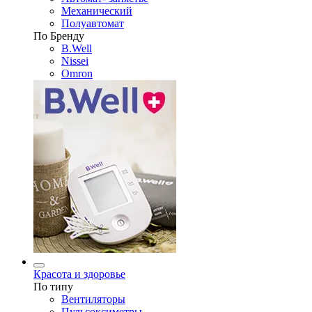
Механический
Полуавтомат
По Бренду
B.Well
Nissei
Omron
Красота и здоровье
По типу
Вентиляторы
Пульсоксиметры