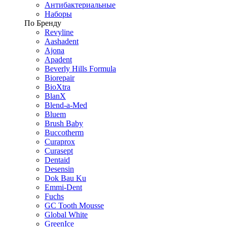
Антибактериальные
Наборы
По Бренду
Revyline
Aashadent
Ajona
Apadent
Beverly Hills Formula
Biorepair
BioXtra
BlanX
Blend-a-Med
Bluem
Brush Baby
Buccotherm
Curaprox
Curasept
Dentaid
Desensin
Dok Bau Ku
Emmi-Dent
Fuchs
GC Tooth Mousse
Global White
GreenIce