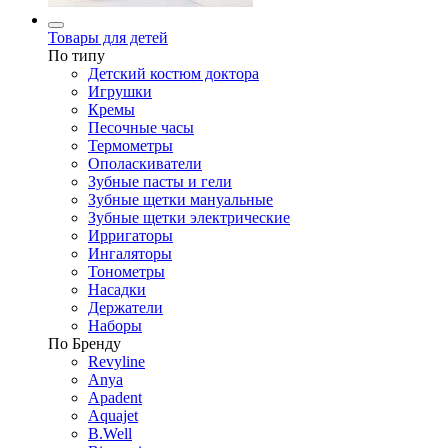
Товары для детей
По типу
Детский костюм доктора
Игрушки
Кремы
Песочные часы
Термометры
Ополаскиватели
Зубные пасты и гели
Зубные щетки мануальные
Зубные щетки электрические
Ирригаторы
Ингаляторы
Тонометры
Насадки
Держатели
Наборы
По Бренду
Revyline
Anya
Apadent
Aquajet
B.Well