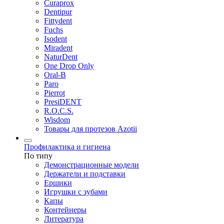
Curaprox
Dentipur
Fittydent
Fuchs
Isodent
Miradent
NaturDent
One Drop Only
Oral-B
Paro
Pierrot
PresiDENT
R.O.C.S.
Wisdom
Товары для протезов Azotii
Профилактика и гигиена
По типу
Демонстрационные модели
Держатели и подставки
Ершики
Игрушки с зубами
Капы
Контейнеры
Литература