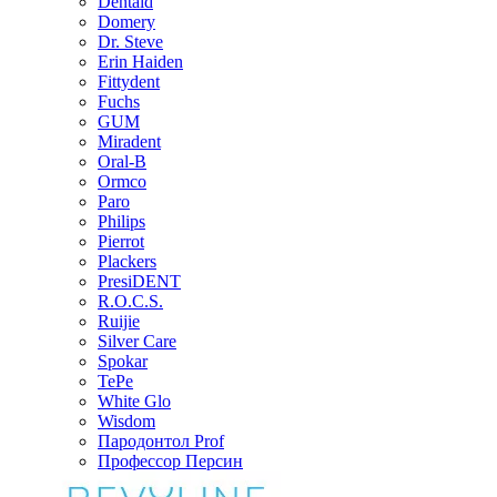
Dentaid
Domery
Dr. Steve
Erin Haiden
Fittydent
Fuchs
GUM
Miradent
Oral-B
Ormco
Paro
Philips
Pierrot
Plackers
PresiDENT
R.O.C.S.
Ruijie
Silver Care
Spokar
TePe
White Glo
Wisdom
Пародонтол Prof
Профессор Персин