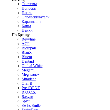
Системы
Полоски
Пасты
Ополаскиватели
Карандаши
Капы
Пенки
По Бренду
Revyline
ACP
Biorepair
BlanX
Bluem
Dentaid
Global White
Megami
Megasonex
Miradent
Oral-B
PresiDENT
R.O.C.S.
Rasyan
Splat
Swiss Smile
SwissDent