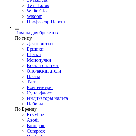
Twin Lotus
White Glo
Wisdom
Профессор Персин
Товары для брекетов
По типу
Для очистки
Ершики
Щетки
Монопучки
Воск и силикон
Ополаскиватели
Пасты
Тяги
Контейнеры
Суперфлосс
Индикаторы налёта
Наборы
По Бренду
Revyline
Azotii
Biorepair
Curaprox