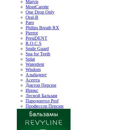
Marvis
MontCarotte
One Drop Only
Oral-B
Paro
Philips Breath RX
Pierrot
PresiDENT
R.O.C.S
Smile Guard
Spa for Teeth
Splat
Waterdent
Wisdom
Альбадент
Асепта
Доктор Персин
Ирикс
Лесной Бальзам
Пародонтол Prof
Профессор Персин