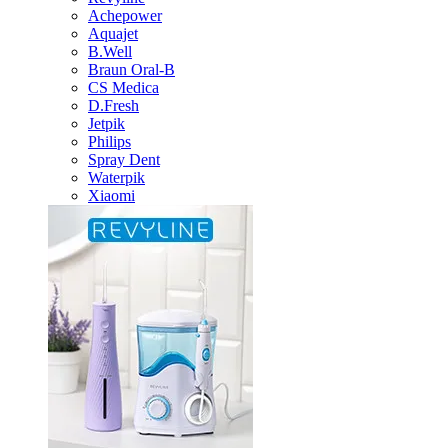
Achepower
Aquajet
B.Well
Braun Oral-B
CS Medica
D.Fresh
Jetpik
Philips
Spray Dent
Waterpik
Xiaomi