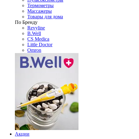
Термометры
Массажеры
Товары для дома
По Бренду
Revyline
B.Well
CS Medica
Little Doctor
Omron
Акции