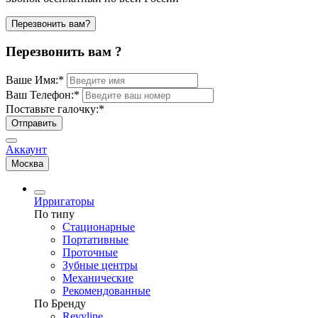
Перезвонить вам?
Перезвонить вам ?
Ваше Имя:
*
Ваш Телефон:
*
Поставьте галочку:
*
Отправить
Аккаунт
Москва
Ирригаторы
По типу
Стационарные
Портативные
Проточные
Зубные центры
Механические
Рекомендованные
По Бренду
Revyline