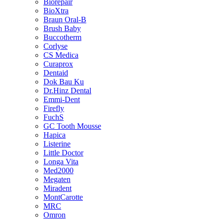
Biorepair
BioXtra
Braun Oral-B
Brush Baby
Buccotherm
Corlyse
CS Medica
Curaprox
Dentaid
Dok Bau Ku
Dr.Hinz Dental
Emmi-Dent
Firefly
FuchS
GC Tooth Mousse
Hapica
Listerine
Little Doctor
Longa Vita
Med2000
Megaten
Miradent
MontCarotte
MRC
Omron