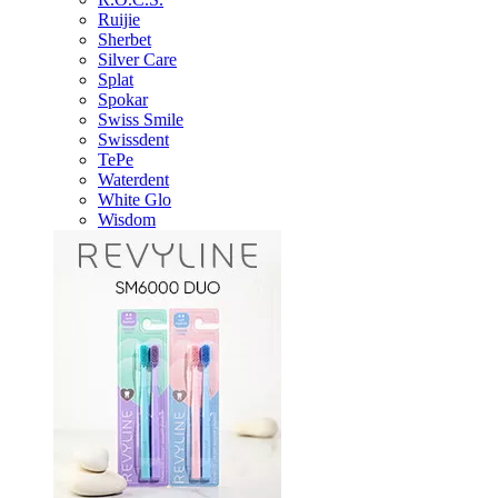
Ruijie
Sherbet
Silver Care
Splat
Spokar
Swiss Smile
Swissdent
TePe
Waterdent
White Glo
Wisdom