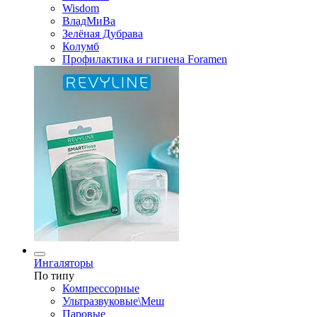
Wisdom
ВладМиВа
Зелёная Дубрава
Колумб
Профилактика и гигиена Foramen
Ингаляторы
По типу
Компрессорные
Ультразвуковые\Меш
Паровые