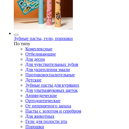
Зубные пасты, гели, порошки
По типу
Комплексные
Отбеливающие
Для десен
Для чувствительных зубов
Для укрепления эмали
Противовоспалительные
Детские
Зубные пасты для курящих
Для ультразвуковых щеток
Аюрведические
Ортодонтические
От неприятного запаха
Пасты с золотом и серебром
Для животных
Гели для полости рта
Порошки