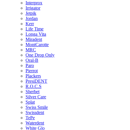
Interprox
Irrigator
Jetpik
Jordan
Kerr
Life Time
Longa Vita
Miradent
MontCarotte
MRC
One Drop Only
Oral-B
Paro
Pierrot
Plackers
PresiDENT
R.O.C.S
Sherbet
Silver Care
Splat
Swiss Smile
Swissdent
TePe
Waterdent
White Glo