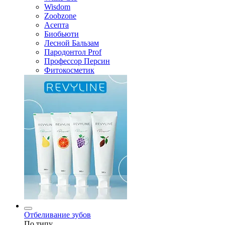
Wisdom
Zoobzone
Асепта
Биобьюти
Лесной Бальзам
Пародонтол Prof
Профессор Персин
Фитокосметик
Отбеливание зубов
По типу