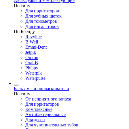
Аксессуары и комплектующие
По типу
Для ирригаторов
Для зубных щеток
Для тонометров
Для ингаляторов
По Бренду
Revyline
B.Well
Emmi-Dent
Jetpik
Omron
Oral-B
Philips
Waterpik
Waterpulse
Бальзамы и ополаскиватели
По типу
От неприятного запаха
Для ирригаторов
Комплексные
Антибактериальные
Для десен
Для чувствительных зубов