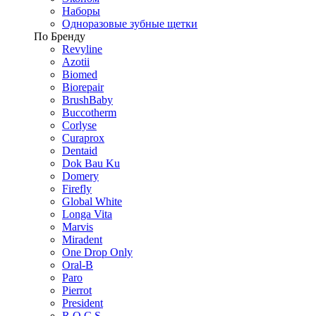
Наборы
Одноразовые зубные щетки
По Бренду
Revyline
Azotii
Biomed
Biorepair
BrushBaby
Buccotherm
Corlyse
Curaprox
Dentaid
Dok Bau Ku
Domery
Firefly
Global White
Longa Vita
Marvis
Miradent
One Drop Only
Oral-B
Paro
Pierrot
President
R.O.C.S.