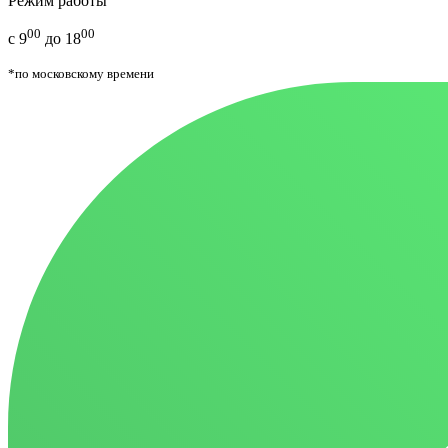
Режим работы
00
00
с 9
до 18
*по московскому времени