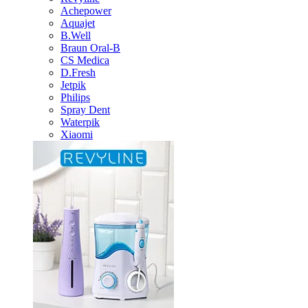
Achepower
Aquajet
B.Well
Braun Oral-B
CS Medica
D.Fresh
Jetpik
Philips
Spray Dent
Waterpik
Xiaomi