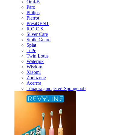
Oral-B
Paro
Philips
Pierrot
PresiDENT
R.O.C.S.
Silver Care
Smile Guard
Splat
TePe
Twin Lotus
Waterpik
Wisdom
Xiaomi
Zoobzone
Асепта
Товары для детей Spongebob