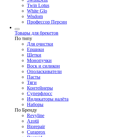
Twin Lotus
White Glo
Wisdom
Профессор Персин
Товары для брекетов
По типу
Для очистки
Ершики
Щетки
Монопучки
Воск и силикон
Ополаскиватели
Пасты
Тяги
Контейнеры
Суперфлосс
Индикаторы налёта
Наборы
По Бренду
Revyline
Azotii
Biorepair
Curaprox