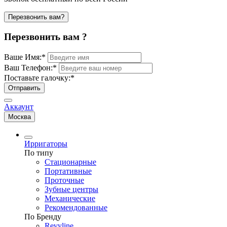
Перезвонить вам?
Перезвонить вам ?
Ваше Имя:
*
Ваш Телефон:
*
Поставьте галочку:
*
Отправить
Аккаунт
Москва
Ирригаторы
По типу
Стационарные
Портативные
Проточные
Зубные центры
Механические
Рекомендованные
По Бренду
Revyline