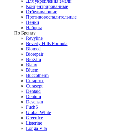
Для укрепления эмали
Концентрированные
Отбеливающие
Противовоспалительные
Пенки
Наборы
По Бренду
Revyline
Beverly Hills Formula
Biomed
Biorepair
BioXtra
Blanx
Bluem
Buccotherm
Curaprox
Curasept
Dentaid
Dentum
Desensin
FuchS
Global White
GreenIce
Listerine
Longa Vita