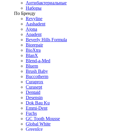
Антибактериальные
Наборы
По Бренду
Revyline
Aashadent
Ajona
Apadent
Beverly Hills Formula
Biorepair
BioXtra
BlanX
Blend-a-Med
Bluem
Brush Baby
Buccotherm
Curaprox
Curasept
Dentaid
Desensin
Dok Bau Ku
Emmi-Dent
Fuchs
GC Tooth Mousse
Global White
GreenIce