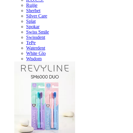
Ruijie
Sherbet
Silver Care
Splat
Spokar
Swiss Smile
Swissdent
TePe
Waterdent
White Glo
Wisdom