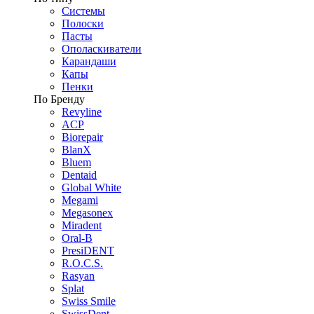
Системы
Полоски
Пасты
Ополаскиватели
Карандаши
Капы
Пенки
По Бренду
Revyline
ACP
Biorepair
BlanX
Bluem
Dentaid
Global White
Megami
Megasonex
Miradent
Oral-B
PresiDENT
R.O.C.S.
Rasyan
Splat
Swiss Smile
SwissDent