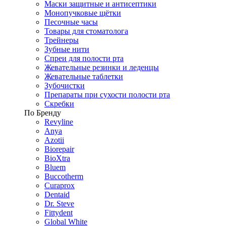
Маски защитные и антисептики
Монопучковые щётки
Песочные часы
Товары для стоматолога
Трейнеры
Зубные нити
Спреи для полости рта
Жевательные резинки и леденцы
Жевательные таблетки
Зубочистки
Препараты при сухости полости рта
Скребки
По Бренду
Revyline
Anya
Azotii
Biorepair
BioXtra
Bluem
Buccotherm
Curaprox
Dentaid
Dr. Steve
Fittydent
Global White