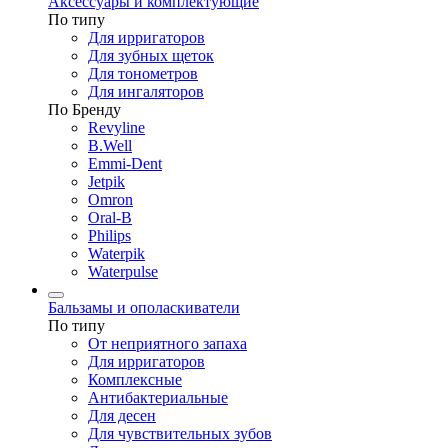
Аксессуары и комплектующие
По типу
Для ирригаторов
Для зубных щеток
Для тонометров
Для ингаляторов
По Бренду
Revyline
B.Well
Emmi-Dent
Jetpik
Omron
Oral-B
Philips
Waterpik
Waterpulse
Бальзамы и ополаскиватели
По типу
От неприятного запаха
Для ирригаторов
Комплексные
Антибактериальные
Для десен
Для чувствительных зубов