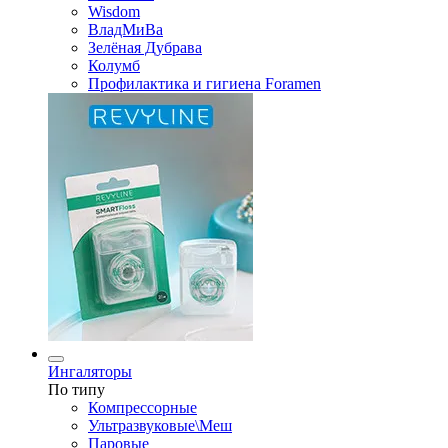
Wisdom
ВладМиВа
Зелёная Дубрава
Колумб
Профилактика и гигиена Foramen
Ингаляторы
По типу
Компрессорные
Ультразвуковые\Меш
Паровые