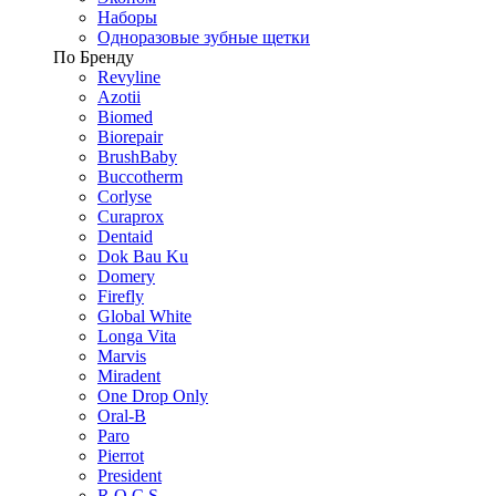
Наборы
Одноразовые зубные щетки
По Бренду
Revyline
Azotii
Biomed
Biorepair
BrushBaby
Buccotherm
Corlyse
Curaprox
Dentaid
Dok Bau Ku
Domery
Firefly
Global White
Longa Vita
Marvis
Miradent
One Drop Only
Oral-B
Paro
Pierrot
President
R.O.C.S.