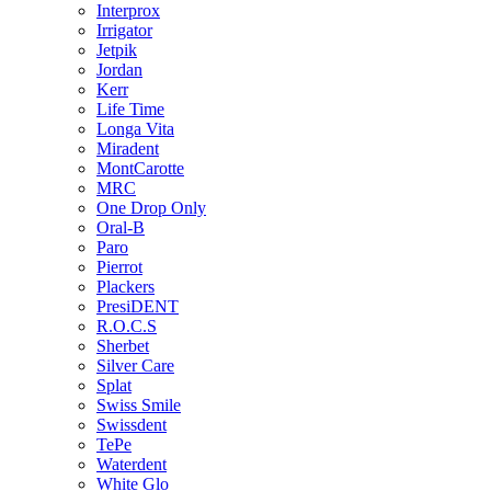
Interprox
Irrigator
Jetpik
Jordan
Kerr
Life Time
Longa Vita
Miradent
MontCarotte
MRC
One Drop Only
Oral-B
Paro
Pierrot
Plackers
PresiDENT
R.O.C.S
Sherbet
Silver Care
Splat
Swiss Smile
Swissdent
TePe
Waterdent
White Glo