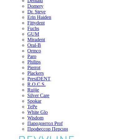
Dentaid
Domery
Dr. Steve
Erin Haiden
Fittydent
Fuchs
GUM
Miradent
Oral-B
Ormco
Paro
Philips
Pierrot
Plackers
PresiDENT
R.O.C.S.
Ruijie
Silver Care
Spokar
TePe
White Glo
Wisdom
Пародонтол Prof
Профессор Персин