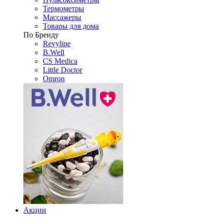
Термометры
Массажеры
Товары для дома
По Бренду
Revyline
B.Well
CS Medica
Little Doctor
Omron
Акции