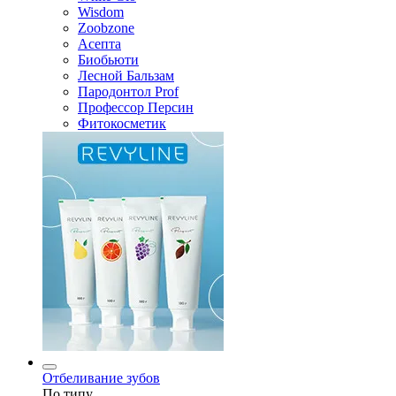
Wisdom
Zoobzone
Асепта
Биобьюти
Лесной Бальзам
Пародонтол Prof
Профессор Персин
Фитокосметик
Отбеливание зубов
По типу