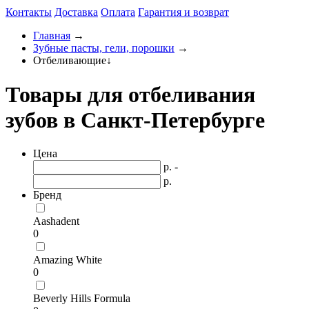
Контакты
Доставка
Оплата
Гарантия и возврат
Главная
→
Зубные пасты, гели, порошки
→
Отбеливающие
↓
Товары для отбеливания
зубов в Санкт-Петербурге
Цена
р. -
р.
Бренд
Aashadent
0
Amazing White
0
Beverly Hills Formula