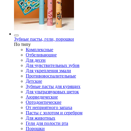
Зубные пасты, гели, порошки
По типу
Комплексные
Отбеливающие
Для десен
Для чувствительных зубов
Для укрепления эмали
Противовоспалительные
Детские
Зубные пасты для курящих
Для ультразвуковых щеток
Аюрведические
Ортодонтические
От неприятного запаха
Пасты с золотом и серебром
Для животных
Гели для полости рта
Порошки