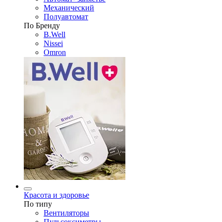
Механический
Полуавтомат
По Бренду
B.Well
Nissei
Omron
Красота и здоровье
По типу
Вентиляторы
Пульсоксиметры