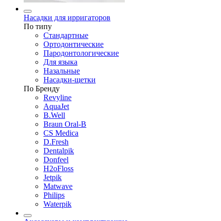
Насадки для ирригаторов
По типу
Стандартные
Ортодонтические
Пародонтологические
Для языка
Назальные
Насадки-щетки
По Бренду
Revyline
AquaJet
B.Well
Braun Oral-B
CS Medica
D.Fresh
Dentalpik
Donfeel
H2oFloss
Jetpik
Matwave
Philips
Waterpik