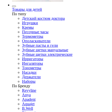
Товары для детей
По типу
Детский костюм доктора
Игрушки
Кремы
Песочные часы
Термометры
Ополаскиватели
Зубные пасты и гели
Зубные щетки мануальные
Зубные щетки электрические
Ирригаторы
Ингаляторы
Тонометры
Насадки
Держатели
Наборы
По Бренду
Revyline
Anya
Apadent
Aquajet
B.Well