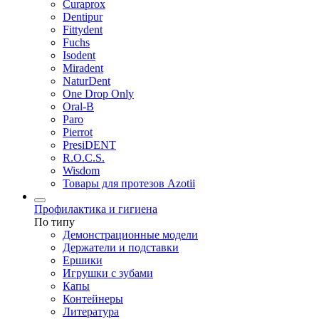
Curaprox
Dentipur
Fittydent
Fuchs
Isodent
Miradent
NaturDent
One Drop Only
Oral-B
Paro
Pierrot
PresiDENT
R.O.C.S.
Wisdom
Товары для протезов Azotii
Профилактика и гигиена
По типу
Демонстрационные модели
Держатели и подставки
Ершики
Игрушки с зубами
Капы
Контейнеры
Литература