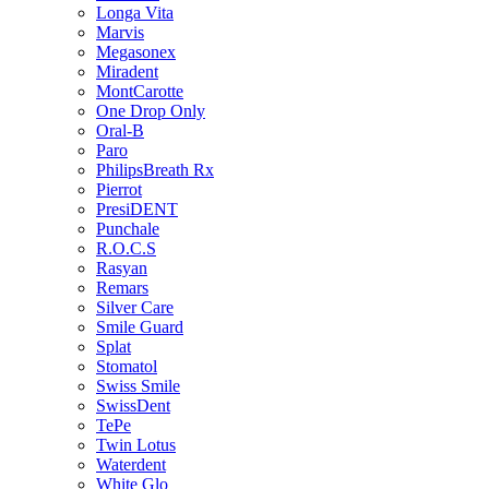
Longa Vita
Marvis
Megasonex
Miradent
MontCarotte
One Drop Only
Oral-B
Paro
PhilipsBreath Rx
Pierrot
PresiDENT
Punchale
R.O.C.S
Rasyan
Remars
Silver Care
Smile Guard
Splat
Stomatol
Swiss Smile
SwissDent
TePe
Twin Lotus
Waterdent
White Glo