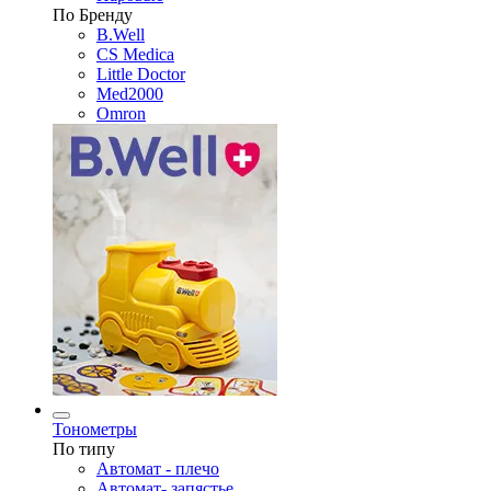
По Бренду
B.Well
CS Medica
Little Doctor
Med2000
Omron
Тонометры
По типу
Автомат - плечо
Автомат- запястье