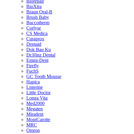
Biorepair
BioXtra
Braun Oral-B
Brush Baby
Buccotherm
Corlyse
CS Medica
Curaprox
Dentaid
Dok Bau Ku
Dr.Hinz Dental
Emmi-Dent
Firefly
FuchS
GC Tooth Mousse
Hapica
Listerine
Little Doctor
Longa Vita
Med2000
Megaten
Miradent
MontCarotte
MRC
Omron