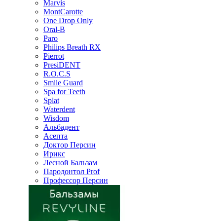
Marvis
MontCarotte
One Drop Only
Oral-B
Paro
Philips Breath RX
Pierrot
PresiDENT
R.O.C.S
Smile Guard
Spa for Teeth
Splat
Waterdent
Wisdom
Альбадент
Асепта
Доктор Персин
Ирикс
Лесной Бальзам
Пародонтол Prof
Профессор Персин