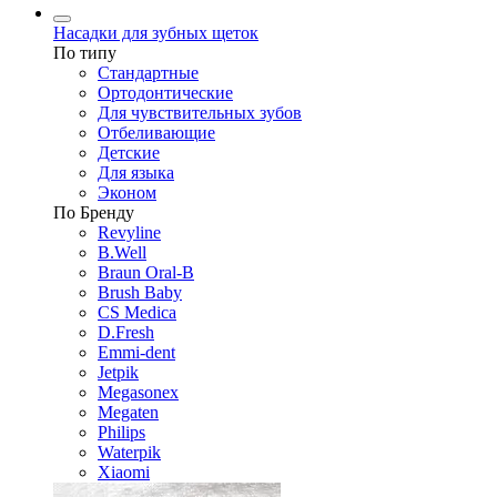
Насадки для зубных щеток
По типу
Стандартные
Ортодонтические
Для чувствительных зубов
Отбеливающие
Детские
Для языка
Эконом
По Бренду
Revyline
B.Well
Braun Oral-B
Brush Baby
CS Medica
D.Fresh
Emmi-dent
Jetpik
Megasonex
Megaten
Philips
Waterpik
Xiaomi