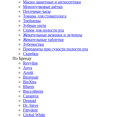
Маски защитные и антисептики
Монопучковые щётки
Песочные часы
Товары для стоматолога
Трейнеры
Зубные нити
Спреи для полости рта
Жевательные резинки и леденцы
Жевательные таблетки
Зубочистки
Препараты при сухости полости рта
Скребки
По Бренду
Revyline
Anya
Azotii
Biorepair
BioXtra
Bluem
Buccotherm
Curaprox
Dentaid
Dr. Steve
Fittydent
Global White