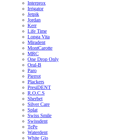
Interprox
Irrigator
Jetpik
Jordan
Kerr
Life Time
Longa Vita
Miradent
MontCarotte
MRC
One Drop Only
Oral-B
Paro
Pierrot
Plackers
PresiDENT
R.O.C.S
Sherbet
Silver Care
Splat
Swiss Smile
Swissdent
TePe
Waterdent
White Glo