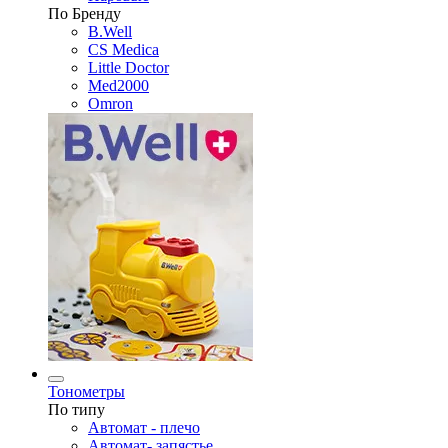
По Бренду
B.Well
CS Medica
Little Doctor
Med2000
Omron
Тонометры
По типу
Автомат - плечо
Автомат- запястье