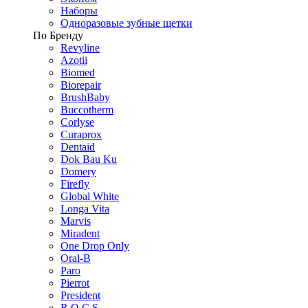
Наборы
Одноразовые зубные щетки
По Бренду
Revyline
Azotii
Biomed
Biorepair
BrushBaby
Buccotherm
Corlyse
Curaprox
Dentaid
Dok Bau Ku
Domery
Firefly
Global White
Longa Vita
Marvis
Miradent
One Drop Only
Oral-B
Paro
Pierrot
President
R.O.C.S.