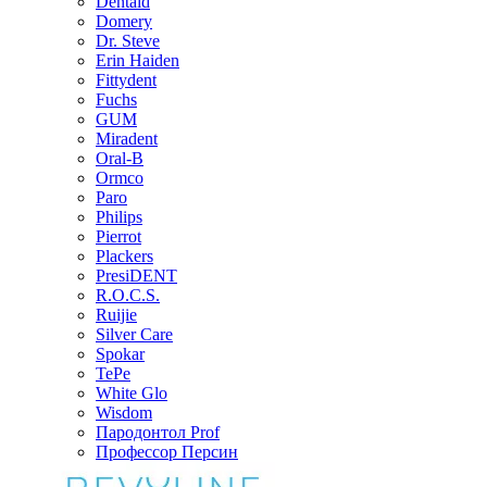
Dentaid
Domery
Dr. Steve
Erin Haiden
Fittydent
Fuchs
GUM
Miradent
Oral-B
Ormco
Paro
Philips
Pierrot
Plackers
PresiDENT
R.O.C.S.
Ruijie
Silver Care
Spokar
TePe
White Glo
Wisdom
Пародонтол Prof
Профессор Персин