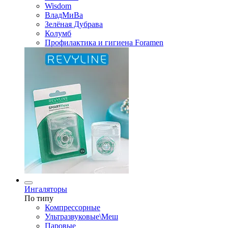
Wisdom
ВладМиВа
Зелёная Дубрава
Колумб
Профилактика и гигиена Foramen
Ингаляторы
По типу
Компрессорные
Ультразвуковые\Меш
Паровые