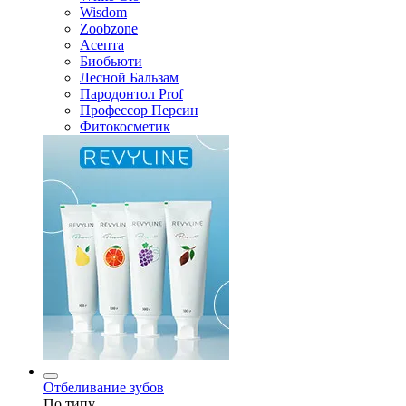
Wisdom
Zoobzone
Асепта
Биобьюти
Лесной Бальзам
Пародонтол Prof
Профессор Персин
Фитокосметик
Отбеливание зубов
По типу