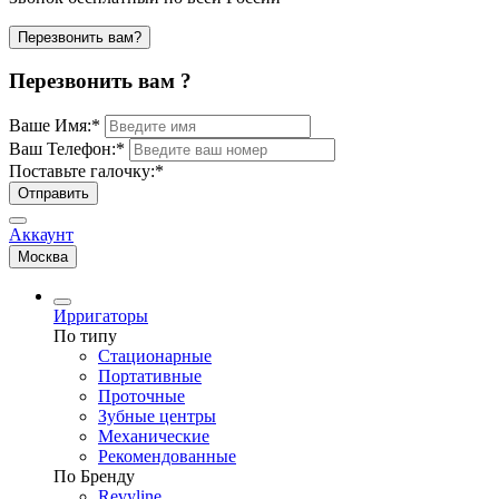
Перезвонить вам?
Перезвонить вам ?
Ваше Имя:
*
Ваш Телефон:
*
Поставьте галочку:
*
Отправить
Аккаунт
Москва
Ирригаторы
По типу
Стационарные
Портативные
Проточные
Зубные центры
Механические
Рекомендованные
По Бренду
Revyline