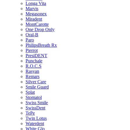
Longa Vita
Marvis
Megasonex
Miradent
MontCarotte
One Drop Only
Oral-B
Paro
PhilipsBreath Rx
Pierrot
PresiDENT
Punchale
R.O.C.S
Rasyan
Remars
Silver Care
Smile Guard
Splat
Stomatol
Swiss Smile
SwissDent
TePe
Twin Lotus
Waterdent
White Glo