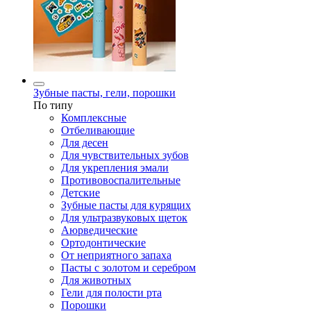
Зубные пасты, гели, порошки
По типу
Комплексные
Отбеливающие
Для десен
Для чувствительных зубов
Для укрепления эмали
Противовоспалительные
Детские
Зубные пасты для курящих
Для ультразвуковых щеток
Аюрведические
Ортодонтические
От неприятного запаха
Пасты с золотом и серебром
Для животных
Гели для полости рта
Порошки