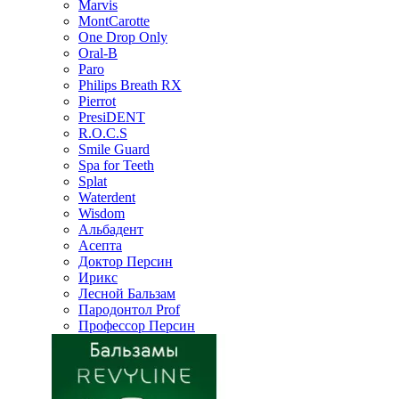
Marvis
MontCarotte
One Drop Only
Oral-B
Paro
Philips Breath RX
Pierrot
PresiDENT
R.O.C.S
Smile Guard
Spa for Teeth
Splat
Waterdent
Wisdom
Альбадент
Асепта
Доктор Персин
Ирикс
Лесной Бальзам
Пародонтол Prof
Профессор Персин