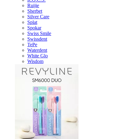
Ruijie
Sherbet
Silver Care
Splat
Spokar
Swiss Smile
Swissdent
TePe
Waterdent
White Glo
Wisdom