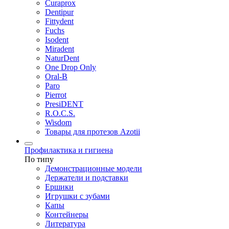
Curaprox
Dentipur
Fittydent
Fuchs
Isodent
Miradent
NaturDent
One Drop Only
Oral-B
Paro
Pierrot
PresiDENT
R.O.C.S.
Wisdom
Товары для протезов Azotii
Профилактика и гигиена
По типу
Демонстрационные модели
Держатели и подставки
Ершики
Игрушки с зубами
Капы
Контейнеры
Литература