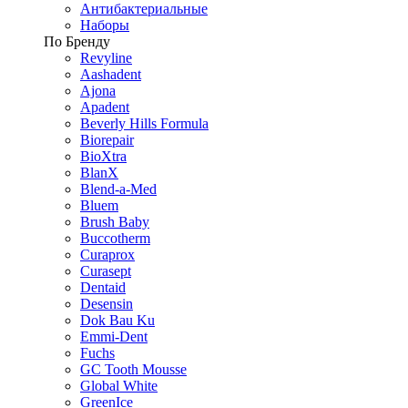
Антибактериальные
Наборы
По Бренду
Revyline
Aashadent
Ajona
Apadent
Beverly Hills Formula
Biorepair
BioXtra
BlanX
Blend-a-Med
Bluem
Brush Baby
Buccotherm
Curaprox
Curasept
Dentaid
Desensin
Dok Bau Ku
Emmi-Dent
Fuchs
GC Tooth Mousse
Global White
GreenIce