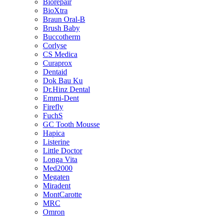
Biorepair
BioXtra
Braun Oral-B
Brush Baby
Buccotherm
Corlyse
CS Medica
Curaprox
Dentaid
Dok Bau Ku
Dr.Hinz Dental
Emmi-Dent
Firefly
FuchS
GC Tooth Mousse
Hapica
Listerine
Little Doctor
Longa Vita
Med2000
Megaten
Miradent
MontCarotte
MRC
Omron