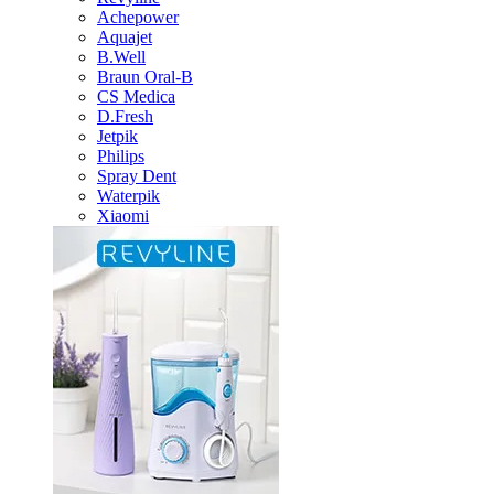
Achepower
Aquajet
B.Well
Braun Oral-B
CS Medica
D.Fresh
Jetpik
Philips
Spray Dent
Waterpik
Xiaomi