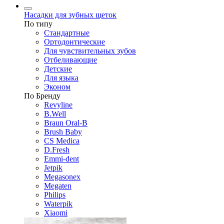
Насадки для зубных щеток
По типу
Стандартные
Ортодонтические
Для чувствительных зубов
Отбеливающие
Детские
Для языка
Эконом
По Бренду
Revyline
B.Well
Braun Oral-B
Brush Baby
CS Medica
D.Fresh
Emmi-dent
Jetpik
Megasonex
Megaten
Philips
Waterpik
Xiaomi