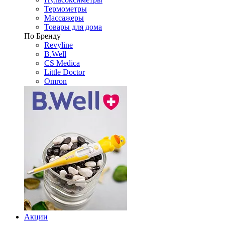
Термометры
Массажеры
Товары для дома
По Бренду
Revyline
B.Well
CS Medica
Little Doctor
Omron
Акции