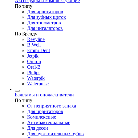
Аксессуары и комплектующие
По типу
Для ирригаторов
Для зубных щеток
Для тонометров
Для ингаляторов
По Бренду
Revyline
B.Well
Emmi-Dent
Jetpik
Omron
Oral-B
Philips
Waterpik
Waterpulse
Бальзамы и ополаскиватели
По типу
От неприятного запаха
Для ирригаторов
Комплексные
Антибактериальные
Для десен
Для чувствительных зубов