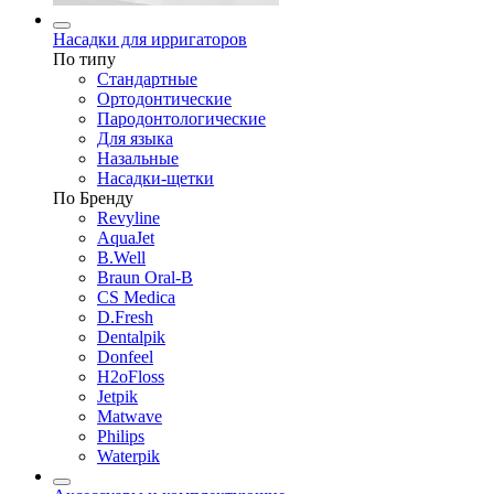
Насадки для ирригаторов
По типу
Стандартные
Ортодонтические
Пародонтологические
Для языка
Назальные
Насадки-щетки
По Бренду
Revyline
AquaJet
B.Well
Braun Oral-B
CS Medica
D.Fresh
Dentalpik
Donfeel
H2oFloss
Jetpik
Matwave
Philips
Waterpik