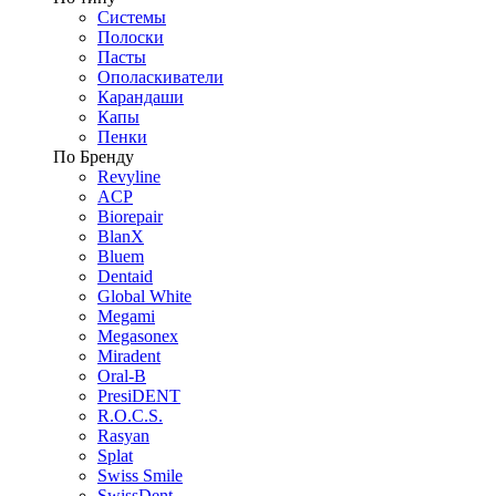
Системы
Полоски
Пасты
Ополаскиватели
Карандаши
Капы
Пенки
По Бренду
Revyline
ACP
Biorepair
BlanX
Bluem
Dentaid
Global White
Megami
Megasonex
Miradent
Oral-B
PresiDENT
R.O.C.S.
Rasyan
Splat
Swiss Smile
SwissDent