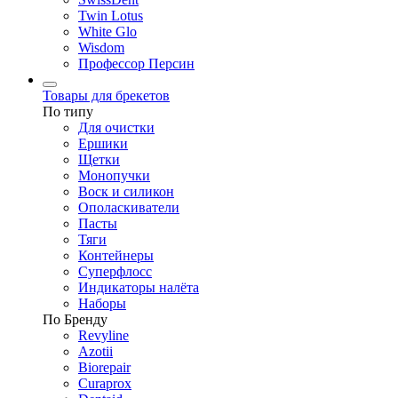
Twin Lotus
White Glo
Wisdom
Профессор Персин
Товары для брекетов
По типу
Для очистки
Ершики
Щетки
Монопучки
Воск и силикон
Ополаскиватели
Пасты
Тяги
Контейнеры
Суперфлосс
Индикаторы налёта
Наборы
По Бренду
Revyline
Azotii
Biorepair
Curaprox