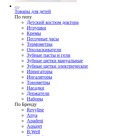
Товары для детей
По типу
Детский костюм доктора
Игрушки
Кремы
Песочные часы
Термометры
Ополаскиватели
Зубные пасты и гели
Зубные щетки мануальные
Зубные щетки электрические
Ирригаторы
Ингаляторы
Тонометры
Насадки
Держатели
Наборы
По Бренду
Revyline
Anya
Apadent
Aquajet
B.Well