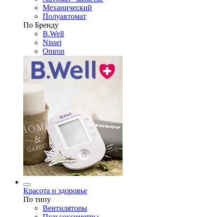
Механический
Полуавтомат
По Бренду
B.Well
Nissei
Omron
Красота и здоровье
По типу
Вентиляторы
Пульсоксиметры