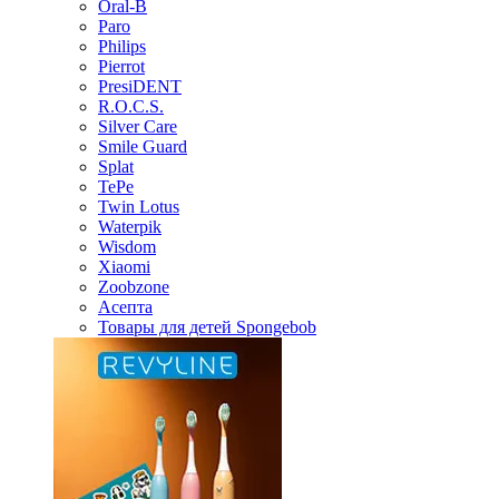
Oral-B
Paro
Philips
Pierrot
PresiDENT
R.O.C.S.
Silver Care
Smile Guard
Splat
TePe
Twin Lotus
Waterpik
Wisdom
Xiaomi
Zoobzone
Асепта
Товары для детей Spongebob