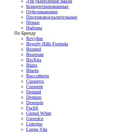
Для укрепления эмали
Концентрированные
Отбеливающие
Противовоспалительные
Пенки
Наборы
По Бренду
Revyline
Beverly Hills Formula
Biomed
Biorepair
BioXtra
Blanx
Bluem
Buccotherm
Curaprox
Curasept
Dentaid
Dentum
Desensin
FuchS
Global White
GreenIce
Listerine
Longa Vita