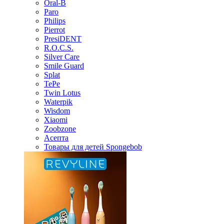
Oral-B
Paro
Philips
Pierrot
PresiDENT
R.O.C.S.
Silver Care
Smile Guard
Splat
TePe
Twin Lotus
Waterpik
Wisdom
Xiaomi
Zoobzone
Асепта
Товары для детей Spongebob