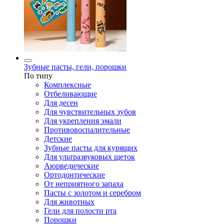
Зубные пасты, гели, порошки
По типу
Комплексные
Отбеливающие
Для десен
Для чувствительных зубов
Для укрепления эмали
Противовоспалительные
Детские
Зубные пасты для курящих
Для ультразвуковых щеток
Аюрведические
Ортодонтические
От неприятного запаха
Пасты с золотом и серебром
Для животных
Гели для полости рта
Порошки