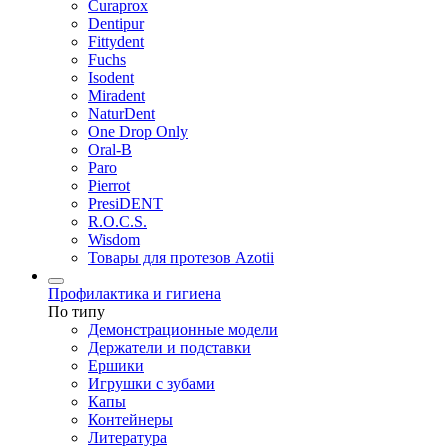
Curaprox
Dentipur
Fittydent
Fuchs
Isodent
Miradent
NaturDent
One Drop Only
Oral-B
Paro
Pierrot
PresiDENT
R.O.C.S.
Wisdom
Товары для протезов Azotii
Профилактика и гигиена
По типу
Демонстрационные модели
Держатели и подставки
Ершики
Игрушки с зубами
Капы
Контейнеры
Литература