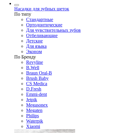
Насадки для зубных щеток
По типу
Стандартные
Ортодонтические
Для чувствительных зубов
Отбеливающие
Детские
Для языка
Эконом
По Бренду
Revyline
B.Well
Braun Oral-B
Brush Baby
CS Medica
D.Fresh
Emmi-dent
Jetpik
Megasonex
Megaten
Philips
Waterpik
Xiaomi