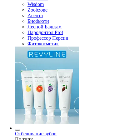
Wisdom
Zoobzone
Асепта
Биобьюти
Лесной Бальзам
Пародонтол Prof
Профессор Персин
Фитокосметик
Отбеливание зубов
По типу