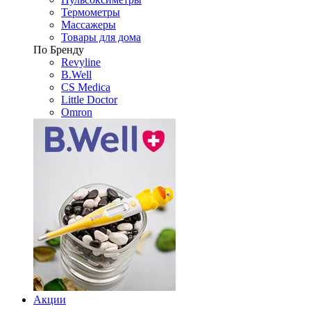
Термометры
Массажеры
Товары для дома
По Бренду
Revyline
B.Well
CS Medica
Little Doctor
Omron
Акции