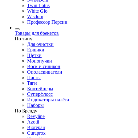
Twin Lotus
White Glo
Wisdom
Профессор Персин
Товары для брекетов
По типу
Для очистки
Ершики
Щетки
Монопучки
Воск и силикон
Ополаскиватели
Пасты
Тяги
Контейнеры
Суперфлосс
Индикаторы налёта
Наборы
По Бренду
Revyline
Azotii
Biorepair
Curaprox