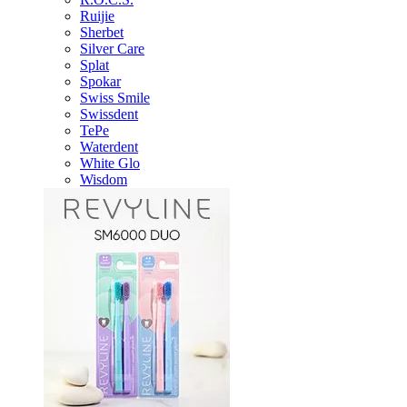
Ruijie
Sherbet
Silver Care
Splat
Spokar
Swiss Smile
Swissdent
TePe
Waterdent
White Glo
Wisdom