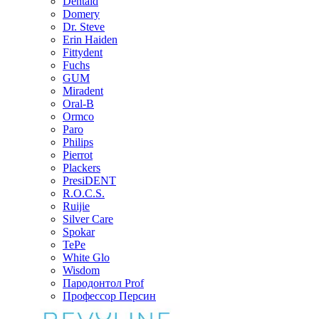
Dentaid
Domery
Dr. Steve
Erin Haiden
Fittydent
Fuchs
GUM
Miradent
Oral-B
Ormco
Paro
Philips
Pierrot
Plackers
PresiDENT
R.O.C.S.
Ruijie
Silver Care
Spokar
TePe
White Glo
Wisdom
Пародонтол Prof
Профессор Персин