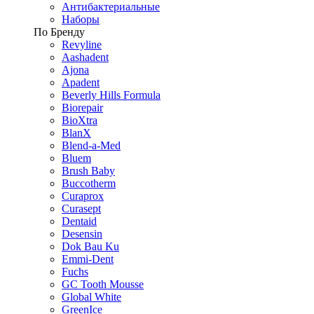
Антибактериальные
Наборы
По Бренду
Revyline
Aashadent
Ajona
Apadent
Beverly Hills Formula
Biorepair
BioXtra
BlanX
Blend-a-Med
Bluem
Brush Baby
Buccotherm
Curaprox
Curasept
Dentaid
Desensin
Dok Bau Ku
Emmi-Dent
Fuchs
GC Tooth Mousse
Global White
GreenIce