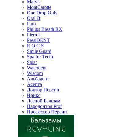
Marvis
MontCarotte
One Drop Only
Oral-B
Paro
Philips Breath RX
Pierrot
PresiDENT
R.O.C.S
Smile Guard
Spa for Teeth
Splat
Waterdent
Wisdom
Альбадент
Асепта
Доктор Персин
Ирикс
Лесной Бальзам
Пародонтол Prof
Профессор Персин