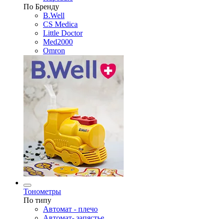
По Бренду
B.Well
CS Medica
Little Doctor
Med2000
Omron
Тонометры
По типу
Автомат - плечо
Автомат- запястье