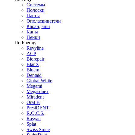
Системы
Полоски
Пасты
Ополаскиватели
Карандаши
Капы
Пенки
По Бренду
Revyline
ACP
Biorepair
BlanX
Bluem
Dentaid
Global White
Megami
Megasonex
Miradent
Oral-B
PresiDENT
R.O.C.S.
Rasyan
Splat
Swiss Smile
SwissDent