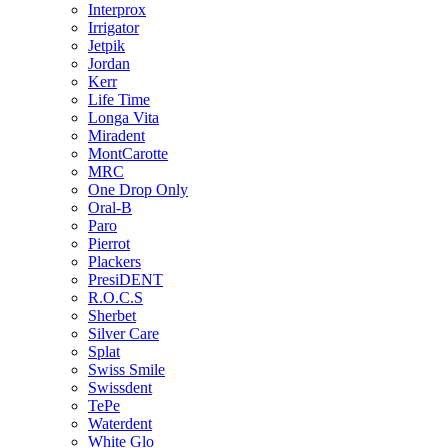
Interprox
Irrigator
Jetpik
Jordan
Kerr
Life Time
Longa Vita
Miradent
MontCarotte
MRC
One Drop Only
Oral-B
Paro
Pierrot
Plackers
PresiDENT
R.O.C.S
Sherbet
Silver Care
Splat
Swiss Smile
Swissdent
TePe
Waterdent
White Glo