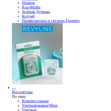
Wisdom
ВладМиВа
Зелёная Дубрава
Колумб
Профилактика и гигиена Foramen
Ингаляторы
По типу
Компрессорные
Ультразвуковые\Меш
Паровые