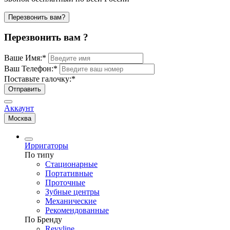
Перезвонить вам?
Перезвонить вам ?
Ваше Имя:
*
Ваш Телефон:
*
Поставьте галочку:
*
Отправить
Аккаунт
Москва
Ирригаторы
По типу
Стационарные
Портативные
Проточные
Зубные центры
Механические
Рекомендованные
По Бренду
Revyline