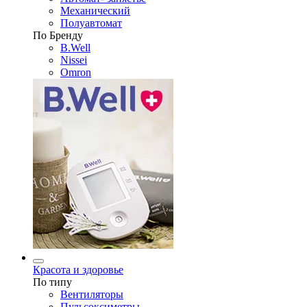
Механический
Полуавтомат
По Бренду
B.Well
Nissei
Omron
Красота и здоровье
По типу
Вентиляторы
Пульсоксиметры