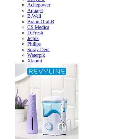
Achepower
Aquajet
B.Well
Braun Oral-B
CS Medica
D.Fresh
Jetpik
Philips
Spray Dent
Waterpik
Xiaomi