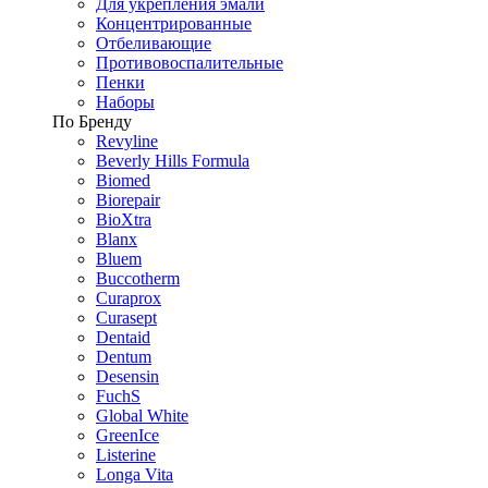
Для укрепления эмали
Концентрированные
Отбеливающие
Противовоспалительные
Пенки
Наборы
По Бренду
Revyline
Beverly Hills Formula
Biomed
Biorepair
BioXtra
Blanx
Bluem
Buccotherm
Curaprox
Curasept
Dentaid
Dentum
Desensin
FuchS
Global White
GreenIce
Listerine
Longa Vita