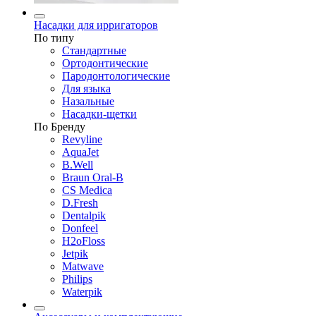
Насадки для ирригаторов
По типу
Стандартные
Ортодонтические
Пародонтологические
Для языка
Назальные
Насадки-щетки
По Бренду
Revyline
AquaJet
B.Well
Braun Oral-B
CS Medica
D.Fresh
Dentalpik
Donfeel
H2oFloss
Jetpik
Matwave
Philips
Waterpik