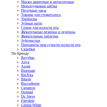
Маски защитные и антисептики
Монопучковые щётки
Песочные часы
Товары для стоматолога
Трейнеры
Зубные нити
Спреи для полости рта
Жевательные резинки и леденцы
Жевательные таблетки
Зубочистки
Препараты при сухости полости рта
Скребки
По Бренду
Revyline
Anya
Azotii
Biorepair
BioXtra
Bluem
Buccotherm
Curaprox
Dentaid
Dr. Steve
Fittydent
Global White