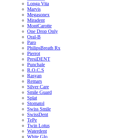
Longa Vita
Marvis
Megasonex
Miradent
MontCarotte
One Drop Only
Oral-B
Paro
PhilipsBreath Rx
Pierrot
PresiDENT
Punchale
R.O.C.S
Rasyan
Remars
Silver Care
Smile Guard
Splat
Stomatol
Swiss Smile
SwissDent
TePe
Twin Lotus
Waterdent
White Glo