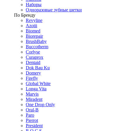
Наборы
Одноразовые зубные щетки
По Бренду
Revyline
Azotii
Biomed
Biorepair
BrushBaby
Buccotherm
Corlyse
Curaprox
Dentaid
Dok Bau Ku
Domery
Firefly
Global White
Longa Vita
Marvis
Miradent
One Drop Only
Oral-B
Paro
Pierrot
President
R.O.C.S.