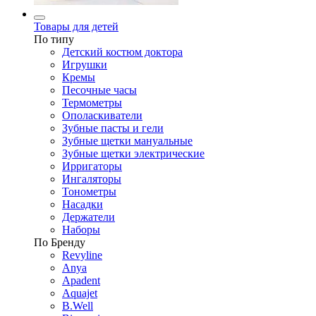
Товары для детей
По типу
Детский костюм доктора
Игрушки
Кремы
Песочные часы
Термометры
Ополаскиватели
Зубные пасты и гели
Зубные щетки мануальные
Зубные щетки электрические
Ирригаторы
Ингаляторы
Тонометры
Насадки
Держатели
Наборы
По Бренду
Revyline
Anya
Apadent
Aquajet
B.Well