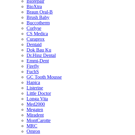
Biorepair
BioXtra
Braun Oral-B
Brush Baby
Buccotherm
Corlyse
CS Medica
Curaprox
Dentaid
Dok Bau Ku
Dr.Hinz Dental
Emmi-Dent
Firefly
FuchS
GC Tooth Mousse
Hapica
Listerine
Little Doctor
Longa Vita
Med2000
Megaten
Miradent
MontCarotte
MRC
Omron