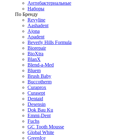
Антибактериальные
Наборы
По Бренду
Revyline
Aashadent
Ajona
Apadent
Beverly Hills Formula
Biorepair
BioXtra
BlanX
Blend-a-Med
Bluem
Brush Baby
Buccotherm
Curaprox
Curasept
Dentaid
Desensin
Dok Bau Ku
Emmi-Dent
Fuchs
GC Tooth Mousse
Global White
GreenIce