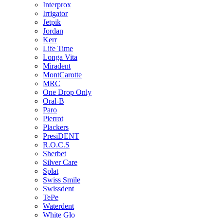
Interprox
Irrigator
Jetpik
Jordan
Kerr
Life Time
Longa Vita
Miradent
MontCarotte
MRC
One Drop Only
Oral-B
Paro
Pierrot
Plackers
PresiDENT
R.O.C.S
Sherbet
Silver Care
Splat
Swiss Smile
Swissdent
TePe
Waterdent
White Glo