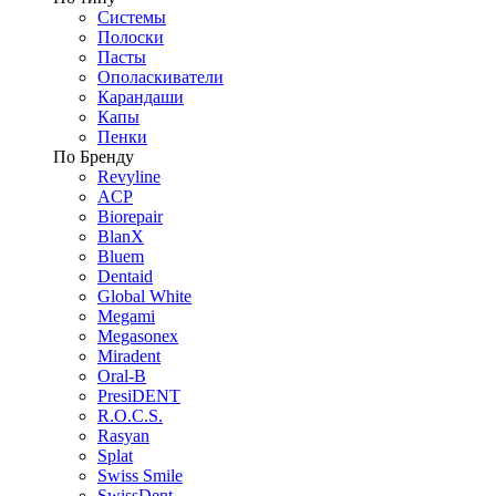
Системы
Полоски
Пасты
Ополаскиватели
Карандаши
Капы
Пенки
По Бренду
Revyline
ACP
Biorepair
BlanX
Bluem
Dentaid
Global White
Megami
Megasonex
Miradent
Oral-B
PresiDENT
R.O.C.S.
Rasyan
Splat
Swiss Smile
SwissDent