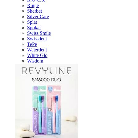
Ruijie
Sherbet
Silver Care
Splat
Spokar
Swiss Smile
Swissdent
TePe
Waterdent
White Glo
Wisdom