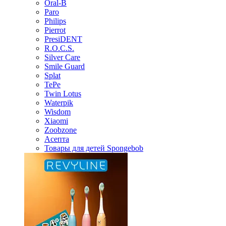
Oral-B
Paro
Philips
Pierrot
PresiDENT
R.O.C.S.
Silver Care
Smile Guard
Splat
TePe
Twin Lotus
Waterpik
Wisdom
Xiaomi
Zoobzone
Асепта
Товары для детей Spongebob