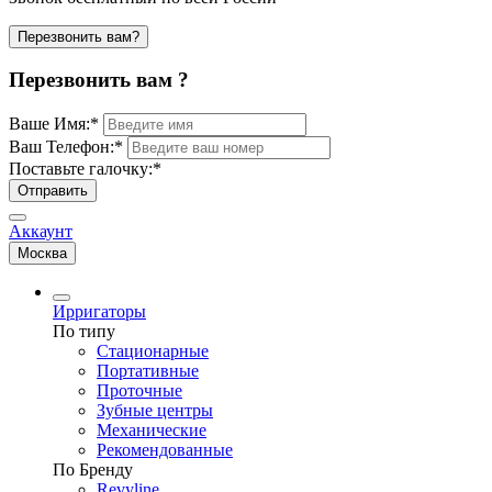
Перезвонить вам?
Перезвонить вам ?
Ваше Имя:
*
Ваш Телефон:
*
Поставьте галочку:
*
Отправить
Аккаунт
Москва
Ирригаторы
По типу
Стационарные
Портативные
Проточные
Зубные центры
Механические
Рекомендованные
По Бренду
Revyline