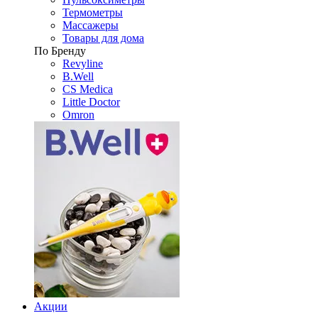
Термометры
Массажеры
Товары для дома
По Бренду
Revyline
B.Well
CS Medica
Little Doctor
Omron
Акции