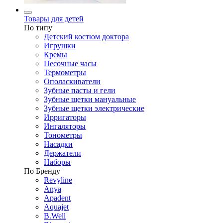
Товары для детей
По типу
Детский костюм доктора
Игрушки
Кремы
Песочные часы
Термометры
Ополаскиватели
Зубные пасты и гели
Зубные щетки мануальные
Зубные щетки электрические
Ирригаторы
Ингаляторы
Тонометры
Насадки
Держатели
Наборы
По Бренду
Revyline
Anya
Apadent
Aquajet
B.Well