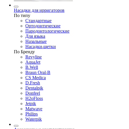
Насадки для ирригаторов
По типу
Стандартные
Ортодонтические
Пародонтологические
Для языка
Назальные
Насадки-щетки
По Бренду
Revyline
AquaJet
B.Well
Braun Oral-B
CS Medica
D.Fresh
Dentalpik
Donfeel
H2oFloss
Jetpik
Matwave
Philips
Waterpik