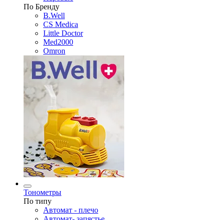
По Бренду
B.Well
CS Medica
Little Doctor
Med2000
Omron
Тонометры
По типу
Автомат - плечо
Автомат- запястье