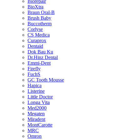
Biorepair
BioXtra
Braun Oral-B
Brush Baby
Buccotherm
Corlyse
CS Medica
Curaprox
Dentaid
Dok Bau Ku
Dr.Hinz Dental
Emmi-Dent
Firefly
FuchS
GC Tooth Mousse
Hapica
Listerine
Little Doctor
Longa Vita
Med2000
Megaten
Miradent
MontCarotte
MRC
Omron