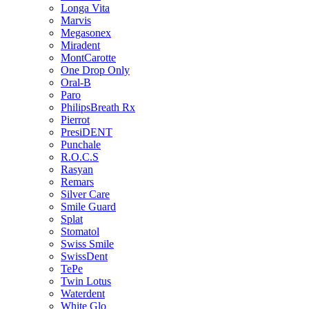
Longa Vita
Marvis
Megasonex
Miradent
MontCarotte
One Drop Only
Oral-B
Paro
PhilipsBreath Rx
Pierrot
PresiDENT
Punchale
R.O.C.S
Rasyan
Remars
Silver Care
Smile Guard
Splat
Stomatol
Swiss Smile
SwissDent
TePe
Twin Lotus
Waterdent
White Glo