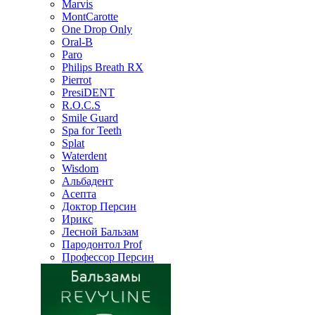
Marvis
MontCarotte
One Drop Only
Oral-B
Paro
Philips Breath RX
Pierrot
PresiDENT
R.O.C.S
Smile Guard
Spa for Teeth
Splat
Waterdent
Wisdom
Альбадент
Асепта
Доктор Персин
Ирикс
Лесной Бальзам
Пародонтол Prof
Профессор Персин