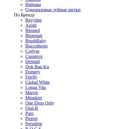
Наборы
Одноразовые зубные щетки
По Бренду
Revyline
Azotii
Biomed
Biorepair
BrushBaby
Buccotherm
Corlyse
Curaprox
Dentaid
Dok Bau Ku
Domery
Firefly
Global White
Longa Vita
Marvis
Miradent
One Drop Only
Oral-B
Paro
Pierrot
President
R.O.C.S.