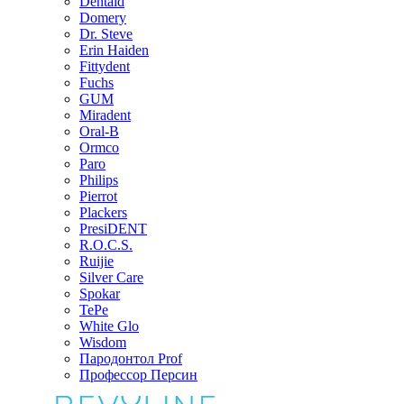
Dentaid
Domery
Dr. Steve
Erin Haiden
Fittydent
Fuchs
GUM
Miradent
Oral-B
Ormco
Paro
Philips
Pierrot
Plackers
PresiDENT
R.O.C.S.
Ruijie
Silver Care
Spokar
TePe
White Glo
Wisdom
Пародонтол Prof
Профессор Персин