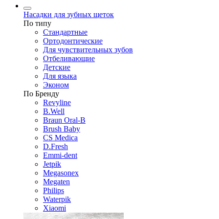
Насадки для зубных щеток
По типу
Стандартные
Ортодонтические
Для чувствительных зубов
Отбеливающие
Детские
Для языка
Эконом
По Бренду
Revyline
B.Well
Braun Oral-B
Brush Baby
CS Medica
D.Fresh
Emmi-dent
Jetpik
Megasonex
Megaten
Philips
Waterpik
Xiaomi