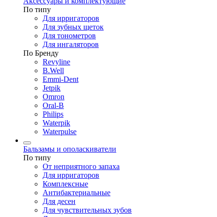
Аксессуары и комплектующие
По типу
Для ирригаторов
Для зубных щеток
Для тонометров
Для ингаляторов
По Бренду
Revyline
B.Well
Emmi-Dent
Jetpik
Omron
Oral-B
Philips
Waterpik
Waterpulse
Бальзамы и ополаскиватели
По типу
От неприятного запаха
Для ирригаторов
Комплексные
Антибактериальные
Для десен
Для чувствительных зубов