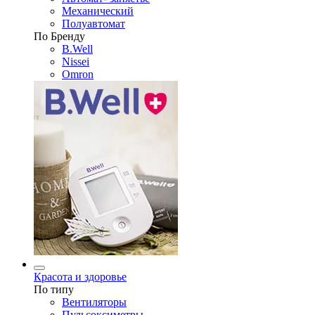
Механический
Полуавтомат
По Бренду
B.Well
Nissei
Omron
Красота и здоровье
По типу
Вентиляторы
Пульсоксиметры