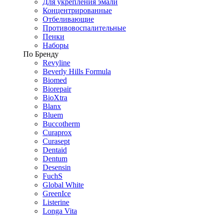
Для укрепления эмали
Концентрированные
Отбеливающие
Противовоспалительные
Пенки
Наборы
По Бренду
Revyline
Beverly Hills Formula
Biomed
Biorepair
BioXtra
Blanx
Bluem
Buccotherm
Curaprox
Curasept
Dentaid
Dentum
Desensin
FuchS
Global White
GreenIce
Listerine
Longa Vita