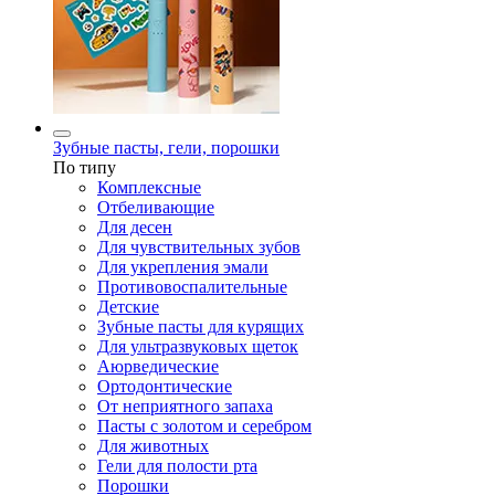
Зубные пасты, гели, порошки
По типу
Комплексные
Отбеливающие
Для десен
Для чувствительных зубов
Для укрепления эмали
Противовоспалительные
Детские
Зубные пасты для курящих
Для ультразвуковых щеток
Аюрведические
Ортодонтические
От неприятного запаха
Пасты с золотом и серебром
Для животных
Гели для полости рта
Порошки