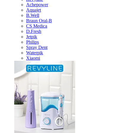
Achepower
Aquajet
B.Well
Braun Oral-B
CS Medica
D.Fresh
Jetpik
Philips
Spray Dent
Waterpik
Xiaomi