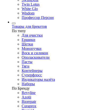
Twin Lotus
White Glo
Wisdom
Профессор Персин
Товары для брекетов
По типу
Для очистки
Ершики
Щетки
Монопучки
Воск и силикон
Ополаскиватели
Пасты
Тяги
Контейнеры
Суперфлосс
Индикаторы налёта
Наборы
По Бренду
Revyline
Azotii
Biorepair
Curaprox