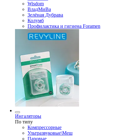
Wisdom
ВладМиВа
Зелёная Дубрава
Колумб
Профилактика и гигиена Foramen
Ингаляторы
По типу
Компрессорные
Ультразвуковые\Меш
Паровые