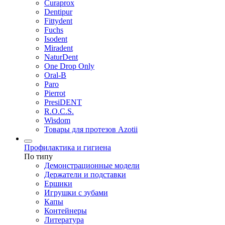
Curaprox
Dentipur
Fittydent
Fuchs
Isodent
Miradent
NaturDent
One Drop Only
Oral-B
Paro
Pierrot
PresiDENT
R.O.C.S.
Wisdom
Товары для протезов Azotii
Профилактика и гигиена
По типу
Демонстрационные модели
Держатели и подставки
Ершики
Игрушки с зубами
Капы
Контейнеры
Литература