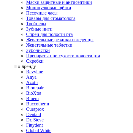
Маски защитные и антисептики
Монопучковые щётки
Песочные часы
Товары для стоматолога
Трейнеры
Зубные нити
Спреи для полости рта
Жевательные резинки и леденцы
Жевательные таблетки
Зубочистки
Препараты при сухости полости рта
Скребки
По Бренду
Revyline
Anya
Azotii
Biorepair
BioXtra
Bluem
Buccotherm
Curaprox
Dentaid
Dr. Steve
Fittydent
Global White