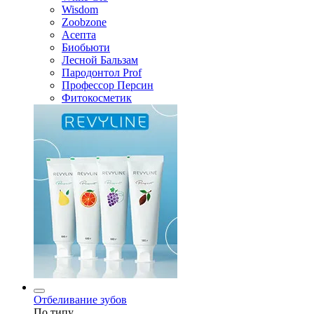
Wisdom
Zoobzone
Асепта
Биобьюти
Лесной Бальзам
Пародонтол Prof
Профессор Персин
Фитокосметик
Отбеливание зубов
По типу