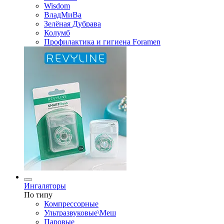
Wisdom
ВладМиВа
Зелёная Дубрава
Колумб
Профилактика и гигиена Foramen
Ингаляторы
По типу
Компрессорные
Ультразвуковые\Меш
Паровые