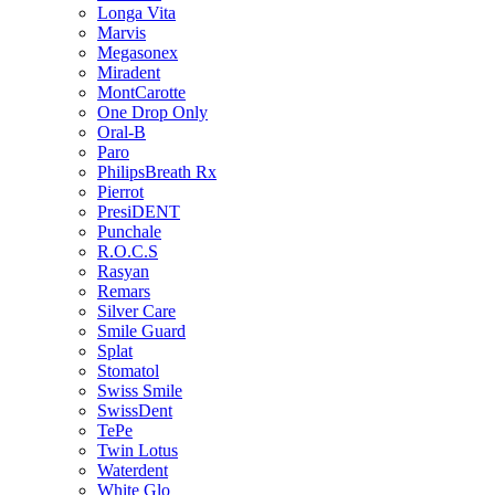
Longa Vita
Marvis
Megasonex
Miradent
MontCarotte
One Drop Only
Oral-B
Paro
PhilipsBreath Rx
Pierrot
PresiDENT
Punchale
R.O.C.S
Rasyan
Remars
Silver Care
Smile Guard
Splat
Stomatol
Swiss Smile
SwissDent
TePe
Twin Lotus
Waterdent
White Glo