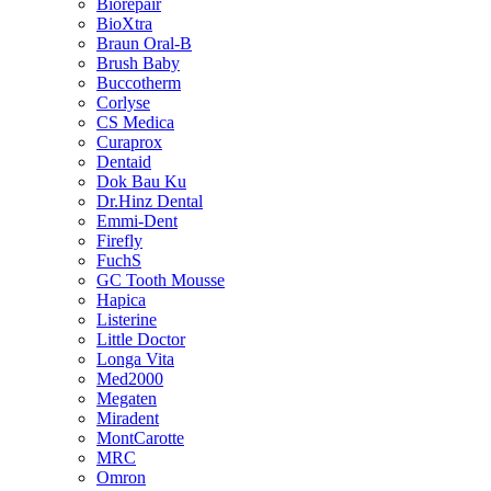
Biorepair
BioXtra
Braun Oral-B
Brush Baby
Buccotherm
Corlyse
CS Medica
Curaprox
Dentaid
Dok Bau Ku
Dr.Hinz Dental
Emmi-Dent
Firefly
FuchS
GC Tooth Mousse
Hapica
Listerine
Little Doctor
Longa Vita
Med2000
Megaten
Miradent
MontCarotte
MRC
Omron