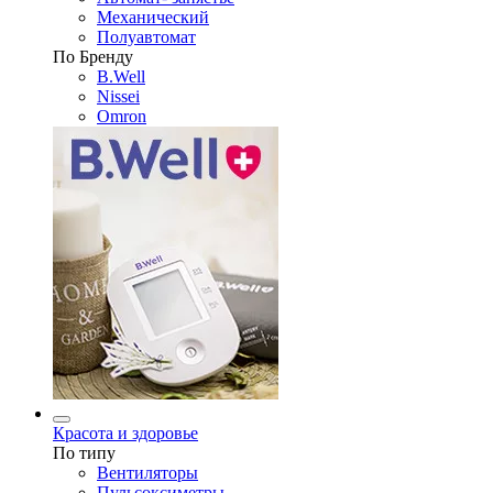
Механический
Полуавтомат
По Бренду
B.Well
Nissei
Omron
Красота и здоровье
По типу
Вентиляторы
Пульсоксиметры