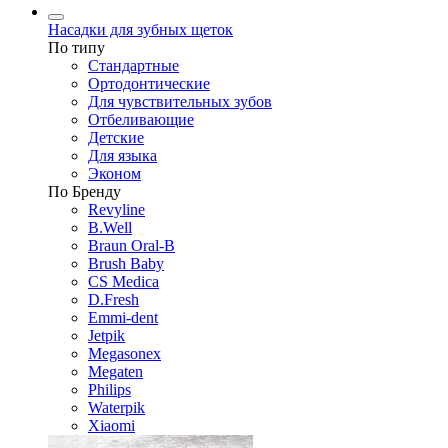
Насадки для зубных щеток
По типу
Стандартные
Ортодонтические
Для чувствительных зубов
Отбеливающие
Детские
Для языка
Эконом
По Бренду
Revyline
B.Well
Braun Oral-B
Brush Baby
CS Medica
D.Fresh
Emmi-dent
Jetpik
Megasonex
Megaten
Philips
Waterpik
Xiaomi