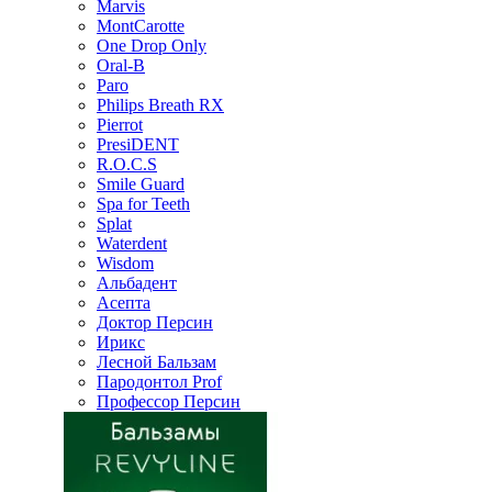
Marvis
MontCarotte
One Drop Only
Oral-B
Paro
Philips Breath RX
Pierrot
PresiDENT
R.O.C.S
Smile Guard
Spa for Teeth
Splat
Waterdent
Wisdom
Альбадент
Асепта
Доктор Персин
Ирикс
Лесной Бальзам
Пародонтол Prof
Профессор Персин