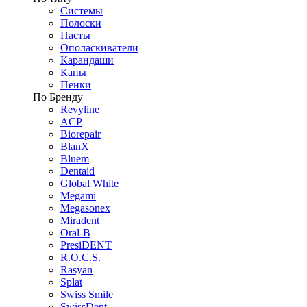
Системы
Полоски
Пасты
Ополаскиватели
Карандаши
Капы
Пенки
По Бренду
Revyline
ACP
Biorepair
BlanX
Bluem
Dentaid
Global White
Megami
Megasonex
Miradent
Oral-B
PresiDENT
R.O.C.S.
Rasyan
Splat
Swiss Smile
SwissDent