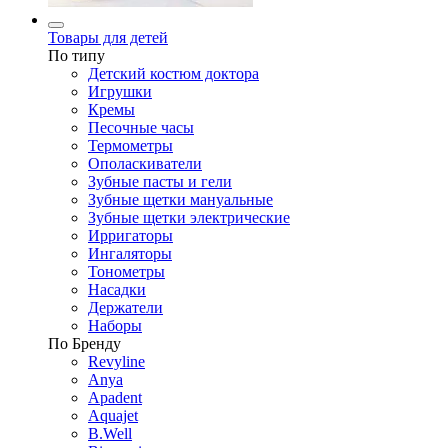
Товары для детей
По типу
Детский костюм доктора
Игрушки
Кремы
Песочные часы
Термометры
Ополаскиватели
Зубные пасты и гели
Зубные щетки мануальные
Зубные щетки электрические
Ирригаторы
Ингаляторы
Тонометры
Насадки
Держатели
Наборы
По Бренду
Revyline
Anya
Apadent
Aquajet
B.Well