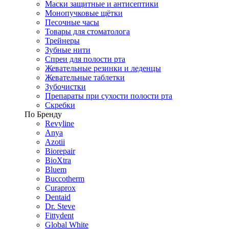
Маски защитные и антисептики
Монопучковые щётки
Песочные часы
Товары для стоматолога
Трейнеры
Зубные нити
Спреи для полости рта
Жевательные резинки и леденцы
Жевательные таблетки
Зубочистки
Препараты при сухости полости рта
Скребки
По Бренду
Revyline
Anya
Azotii
Biorepair
BioXtra
Bluem
Buccotherm
Curaprox
Dentaid
Dr. Steve
Fittydent
Global White