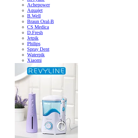
Achepower
Aquajet
B.Well
Braun Oral-B
CS Medica
D.Fresh
Jetpik
Philips
Spray Dent
Waterpik
Xiaomi