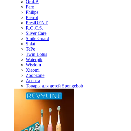
Oral-B
Paro
Philips
Pierrot
PresiDENT
R.O.C.S.
Silver Care
Smile Guard
Splat
TePe
Twin Lotus
Waterpik
Wisdom
Xiaomi
Zoobzone
Асепта
Товары для детей Spongebob