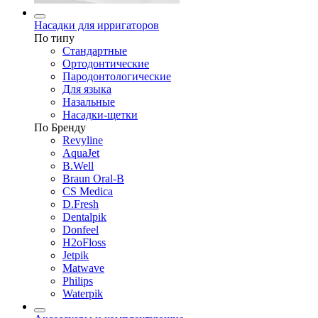
Насадки для ирригаторов
По типу
Стандартные
Ортодонтические
Пародонтологические
Для языка
Назальные
Насадки-щетки
По Бренду
Revyline
AquaJet
B.Well
Braun Oral-B
CS Medica
D.Fresh
Dentalpik
Donfeel
H2oFloss
Jetpik
Matwave
Philips
Waterpik