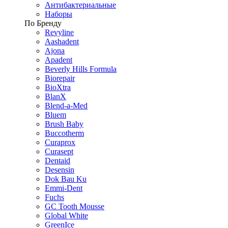
Антибактериальные
Наборы
По Бренду
Revyline
Aashadent
Ajona
Apadent
Beverly Hills Formula
Biorepair
BioXtra
BlanX
Blend-a-Med
Bluem
Brush Baby
Buccotherm
Curaprox
Curasept
Dentaid
Desensin
Dok Bau Ku
Emmi-Dent
Fuchs
GC Tooth Mousse
Global White
GreenIce