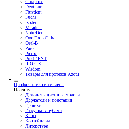
Curaprox
Dentipur
Fittydent
Fuchs
Isodent
Miradent
NaturDent
One Drop Only
Oral-B
Paro
Pierrot
PresiDENT
R.O.C.S.
Wisdom
Товары для протезов Azotii
Профилактика и гигиена
По типу
Демонстрационные модели
Держатели и подставки
Ершики
Игрушки с зубами
Капы
Контейнеры
Литература