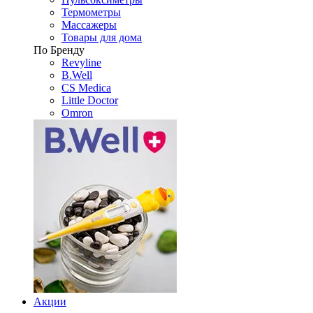
Термометры
Массажеры
Товары для дома
По Бренду
Revyline
B.Well
CS Medica
Little Doctor
Omron
Акции