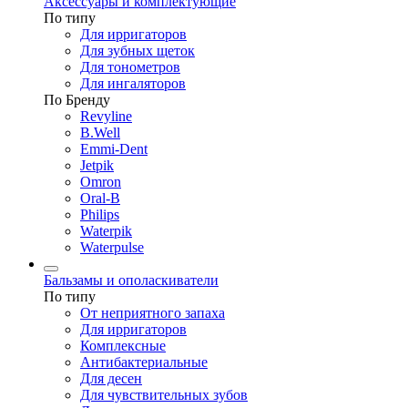
Аксессуары и комплектующие
По типу
Для ирригаторов
Для зубных щеток
Для тонометров
Для ингаляторов
По Бренду
Revyline
B.Well
Emmi-Dent
Jetpik
Omron
Oral-B
Philips
Waterpik
Waterpulse
Бальзамы и ополаскиватели
По типу
От неприятного запаха
Для ирригаторов
Комплексные
Антибактериальные
Для десен
Для чувствительных зубов