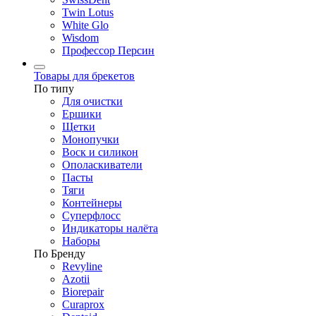
Twin Lotus
White Glo
Wisdom
Профессор Персин
Товары для брекетов
По типу
Для очистки
Ершики
Щетки
Монопучки
Воск и силикон
Ополаскиватели
Пасты
Тяги
Контейнеры
Суперфлосс
Индикаторы налёта
Наборы
По Бренду
Revyline
Azotii
Biorepair
Curaprox