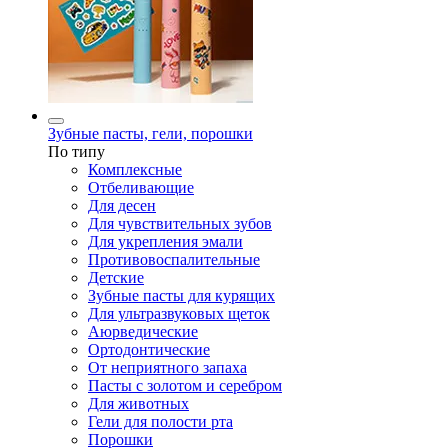
Зубные пасты, гели, порошки
По типу
Комплексные
Отбеливающие
Для десен
Для чувствительных зубов
Для укрепления эмали
Противовоспалительные
Детские
Зубные пасты для курящих
Для ультразвуковых щеток
Аюрведические
Ортодонтические
От неприятного запаха
Пасты с золотом и серебром
Для животных
Гели для полости рта
Порошки