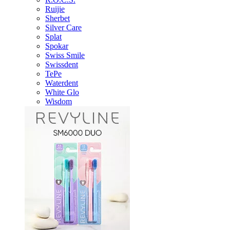
Ruijie
Sherbet
Silver Care
Splat
Spokar
Swiss Smile
Swissdent
TePe
Waterdent
White Glo
Wisdom