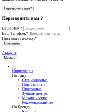
Перезвонить вам?
Перезвонить вам ?
Ваше Имя:
*
Ваш Телефон:
*
Поставьте галочку:
*
Отправить
Аккаунт
Москва
Ирригаторы
По типу
Стационарные
Портативные
Проточные
Зубные центры
Механические
Рекомендованные
По Бренду
Revyline