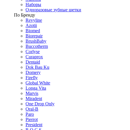
Наборы
Одноразовые зубные щетки
По Бренду
Revyline
Azotii
Biomed
Biorepair
BrushBaby
Buccotherm
Corlyse
Curaprox
Dentaid
Dok Bau Ku
Domery
Firefly
Global White
Longa Vita
Marvis
Miradent
One Drop Only
Oral-B
Paro
Pierrot
President
R.O.C.S.