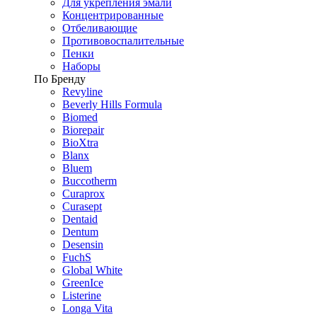
Для укрепления эмали
Концентрированные
Отбеливающие
Противовоспалительные
Пенки
Наборы
По Бренду
Revyline
Beverly Hills Formula
Biomed
Biorepair
BioXtra
Blanx
Bluem
Buccotherm
Curaprox
Curasept
Dentaid
Dentum
Desensin
FuchS
Global White
GreenIce
Listerine
Longa Vita