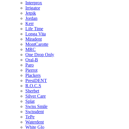
Interprox
Irrigator
Jetpik
Jordan
Kerr
Life Time
Longa Vita
Miradent
MontCarotte
MRC
One Drop Only
Oral-B
Paro
Pierrot
Plackers
PresiDENT
R.O.C.S
Sherbet
Silver Care
Splat
Swiss Smile
Swissdent
TePe
Waterdent
White Glo