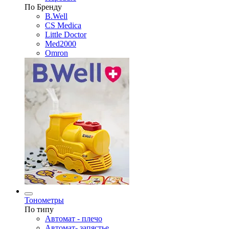
По Бренду
B.Well
CS Medica
Little Doctor
Med2000
Omron
Тонометры
По типу
Автомат - плечо
Автомат- запястье