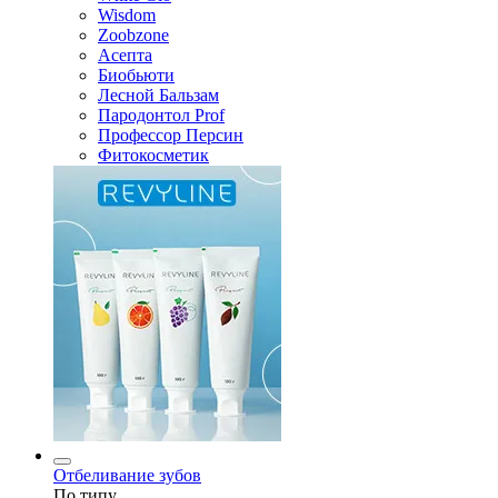
Wisdom
Zoobzone
Асепта
Биобьюти
Лесной Бальзам
Пародонтол Prof
Профессор Персин
Фитокосметик
Отбеливание зубов
По типу