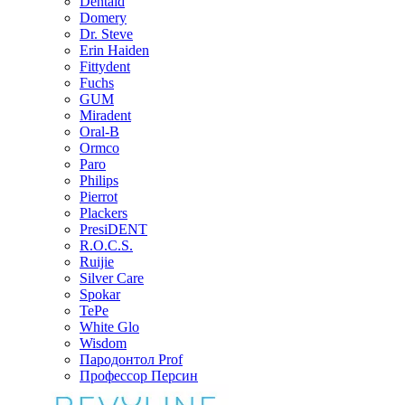
Dentaid
Domery
Dr. Steve
Erin Haiden
Fittydent
Fuchs
GUM
Miradent
Oral-B
Ormco
Paro
Philips
Pierrot
Plackers
PresiDENT
R.O.C.S.
Ruijie
Silver Care
Spokar
TePe
White Glo
Wisdom
Пародонтол Prof
Профессор Персин