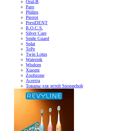
Oral-B
Paro
Philips
Pierrot
PresiDENT
R.O.C.S.
Silver Care
Smile Guard
Splat
TePe
Twin Lotus
Waterpik
Wisdom
Xiaomi
Zoobzone
Асепта
Товары для детей Spongebob