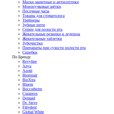
Маски защитные и антисептики
Монопучковые щётки
Песочные часы
Товары для стоматолога
Трейнеры
Зубные нити
Спреи для полости рта
Жевательные резинки и леденцы
Жевательные таблетки
Зубочистки
Препараты при сухости полости рта
Скребки
По Бренду
Revyline
Anya
Azotii
Biorepair
BioXtra
Bluem
Buccotherm
Curaprox
Dentaid
Dr. Steve
Fittydent
Global White