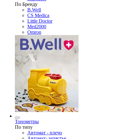
По Бренду
B.Well
CS Medica
Little Doctor
Med2000
Omron
Тонометры
По типу
Автомат - плечо
Автомат- запястье