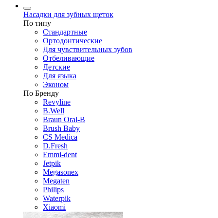
Насадки для зубных щеток
По типу
Стандартные
Ортодонтические
Для чувствительных зубов
Отбеливающие
Детские
Для языка
Эконом
По Бренду
Revyline
B.Well
Braun Oral-B
Brush Baby
CS Medica
D.Fresh
Emmi-dent
Jetpik
Megasonex
Megaten
Philips
Waterpik
Xiaomi