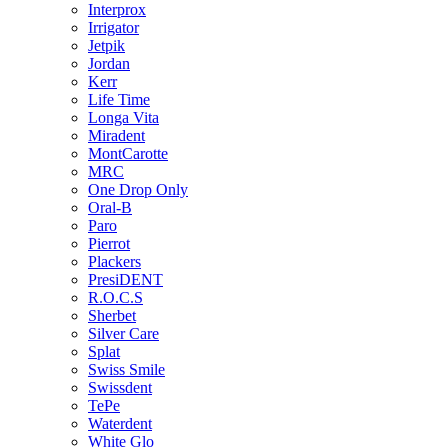
Interprox
Irrigator
Jetpik
Jordan
Kerr
Life Time
Longa Vita
Miradent
MontCarotte
MRC
One Drop Only
Oral-B
Paro
Pierrot
Plackers
PresiDENT
R.O.C.S
Sherbet
Silver Care
Splat
Swiss Smile
Swissdent
TePe
Waterdent
White Glo