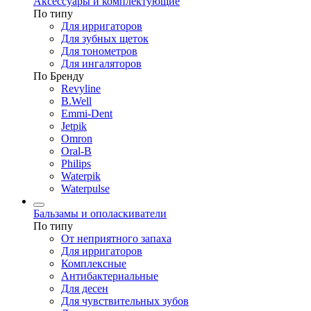
Аксессуары и комплектующие
По типу
Для ирригаторов
Для зубных щеток
Для тонометров
Для ингаляторов
По Бренду
Revyline
B.Well
Emmi-Dent
Jetpik
Omron
Oral-B
Philips
Waterpik
Waterpulse
Бальзамы и ополаскиватели
По типу
От неприятного запаха
Для ирригаторов
Комплексные
Антибактериальные
Для десен
Для чувствительных зубов