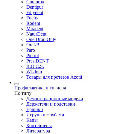
Curaprox
Dentipur
Fittydent
Fuchs
Isodent
Miradent
NaturDent
One Drop Only
Oral-B
Paro
Pierrot
PresiDENT
R.O.C.S.
Wisdom
Товары для протезов Azotii
Профилактика и гигиена
По типу
Демонстрационные модели
Держатели и подставки
Ершики
Игрушки с зубами
Капы
Контейнеры
Литература