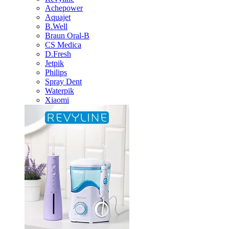
Achepower
Aquajet
B.Well
Braun Oral-B
CS Medica
D.Fresh
Jetpik
Philips
Spray Dent
Waterpik
Xiaomi