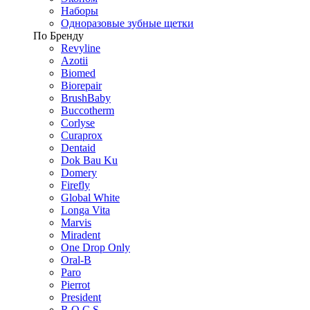
Наборы
Одноразовые зубные щетки
По Бренду
Revyline
Azotii
Biomed
Biorepair
BrushBaby
Buccotherm
Corlyse
Curaprox
Dentaid
Dok Bau Ku
Domery
Firefly
Global White
Longa Vita
Marvis
Miradent
One Drop Only
Oral-B
Paro
Pierrot
President
R.O.C.S.