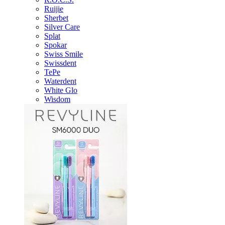
Ruijie
Sherbet
Silver Care
Splat
Spokar
Swiss Smile
Swissdent
TePe
Waterdent
White Glo
Wisdom