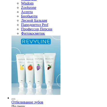
Wisdom
Zoobzone
Асепта
Биобьюти
Лесной Бальзам
Пародонтол Prof
Профессор Персин
Фитокосметик
Отбеливание зубов
По типу