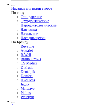
Насадки для ирригаторов
По типу
Стандартные
Ортодонтические
Пародонтологические
Для языка
Назальные
Насадки-щетки
По Бренду
Revyline
AquaJet
B.Well
Braun Oral-B
CS Medica
D.Fresh
Dentalpik
Donfeel
H2oFloss
Jetpik
Matwave
Philips
Waterpik