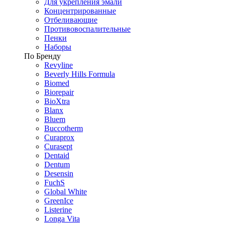
Для укрепления эмали
Концентрированные
Отбеливающие
Противовоспалительные
Пенки
Наборы
По Бренду
Revyline
Beverly Hills Formula
Biomed
Biorepair
BioXtra
Blanx
Bluem
Buccotherm
Curaprox
Curasept
Dentaid
Dentum
Desensin
FuchS
Global White
GreenIce
Listerine
Longa Vita