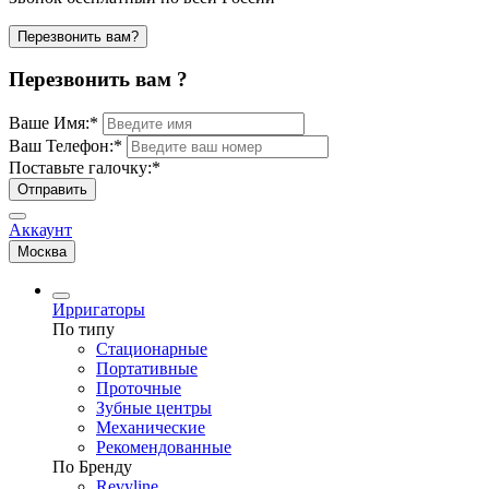
Перезвонить вам?
Перезвонить вам ?
Ваше Имя:
*
Ваш Телефон:
*
Поставьте галочку:
*
Отправить
Аккаунт
Москва
Ирригаторы
По типу
Стационарные
Портативные
Проточные
Зубные центры
Механические
Рекомендованные
По Бренду
Revyline