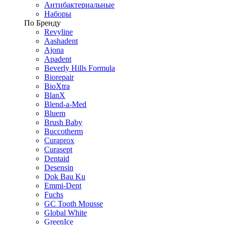
Антибактериальные
Наборы
По Бренду
Revyline
Aashadent
Ajona
Apadent
Beverly Hills Formula
Biorepair
BioXtra
BlanX
Blend-a-Med
Bluem
Brush Baby
Buccotherm
Curaprox
Curasept
Dentaid
Desensin
Dok Bau Ku
Emmi-Dent
Fuchs
GC Tooth Mousse
Global White
GreenIce