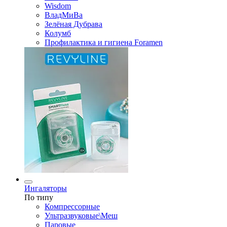
Wisdom
ВладМиВа
Зелёная Дубрава
Колумб
Профилактика и гигиена Foramen
Ингаляторы
По типу
Компрессорные
Ультразвуковые\Меш
Паровые