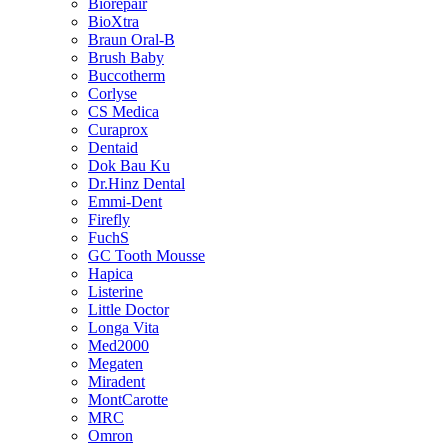
Biorepair
BioXtra
Braun Oral-B
Brush Baby
Buccotherm
Corlyse
CS Medica
Curaprox
Dentaid
Dok Bau Ku
Dr.Hinz Dental
Emmi-Dent
Firefly
FuchS
GC Tooth Mousse
Hapica
Listerine
Little Doctor
Longa Vita
Med2000
Megaten
Miradent
MontCarotte
MRC
Omron