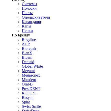
Системы
Полоски
Пасты
Ополаскиватели
Карандаши
Капы
Пенки
По Бренду
Revyline
ACP
Biorepair
BlanX
Bluem
Dentaid
Global White
Megami
Megasonex
Miradent
Oral-B
PresiDENT
R.O.C.S.
Rasyan
Splat
Swiss Smile
SwissDent