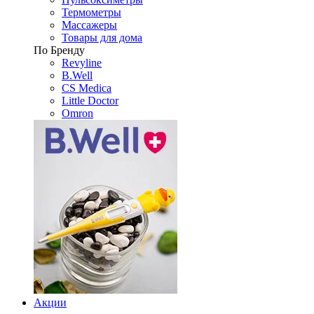
Термометры
Массажеры
Товары для дома
По Бренду
Revyline
B.Well
CS Medica
Little Doctor
Omron
Акции