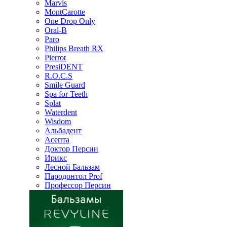
Marvis
MontCarotte
One Drop Only
Oral-B
Paro
Philips Breath RX
Pierrot
PresiDENT
R.O.C.S
Smile Guard
Spa for Teeth
Splat
Waterdent
Wisdom
Альбадент
Асепта
Доктор Персин
Ирикс
Лесной Бальзам
Пародонтол Prof
Профессор Персин