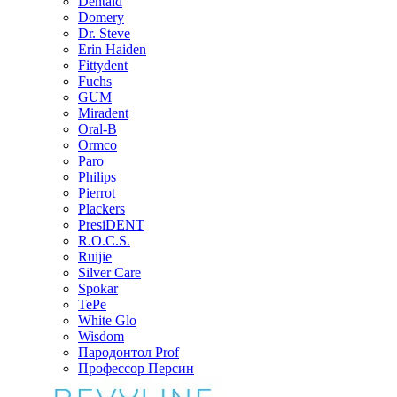
Dentaid
Domery
Dr. Steve
Erin Haiden
Fittydent
Fuchs
GUM
Miradent
Oral-B
Ormco
Paro
Philips
Pierrot
Plackers
PresiDENT
R.O.C.S.
Ruijie
Silver Care
Spokar
TePe
White Glo
Wisdom
Пародонтол Prof
Профессор Персин