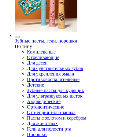
Зубные пасты, гели, порошки
По типу
Комплексные
Отбеливающие
Для десен
Для чувствительных зубов
Для укрепления эмали
Противовоспалительные
Детские
Зубные пасты для курящих
Для ультразвуковых щеток
Аюрведические
Ортодонтические
От неприятного запаха
Пасты с золотом и серебром
Для животных
Гели для полости рта
Порошки