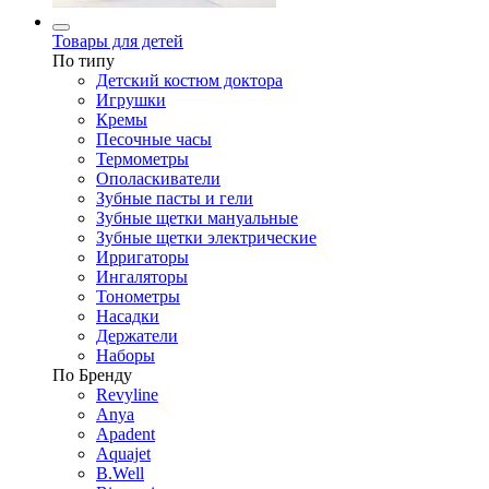
Товары для детей
По типу
Детский костюм доктора
Игрушки
Кремы
Песочные часы
Термометры
Ополаскиватели
Зубные пасты и гели
Зубные щетки мануальные
Зубные щетки электрические
Ирригаторы
Ингаляторы
Тонометры
Насадки
Держатели
Наборы
По Бренду
Revyline
Anya
Apadent
Aquajet
B.Well