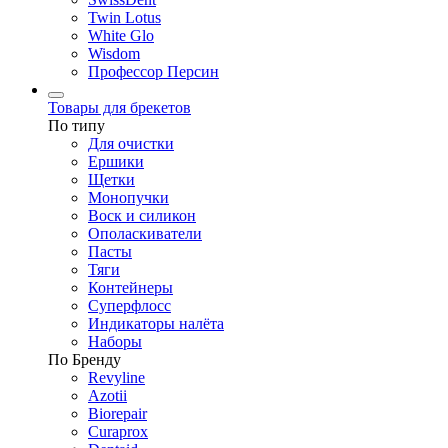
Twin Lotus
White Glo
Wisdom
Профессор Персин
Товары для брекетов
По типу
Для очистки
Ершики
Щетки
Монопучки
Воск и силикон
Ополаскиватели
Пасты
Тяги
Контейнеры
Суперфлосс
Индикаторы налёта
Наборы
По Бренду
Revyline
Azotii
Biorepair
Curaprox