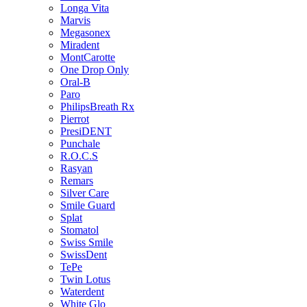
Longa Vita
Marvis
Megasonex
Miradent
MontCarotte
One Drop Only
Oral-B
Paro
PhilipsBreath Rx
Pierrot
PresiDENT
Punchale
R.O.C.S
Rasyan
Remars
Silver Care
Smile Guard
Splat
Stomatol
Swiss Smile
SwissDent
TePe
Twin Lotus
Waterdent
White Glo