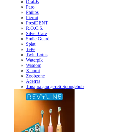
Oral-B
Paro
Philips
Pierrot
PresiDENT
R.O.C.S.
Silver Care
Smile Guard
Splat
TePe
Twin Lotus
Waterpik
Wisdom
Xiaomi
Zoobzone
Асепта
Товары для детей Spongebob