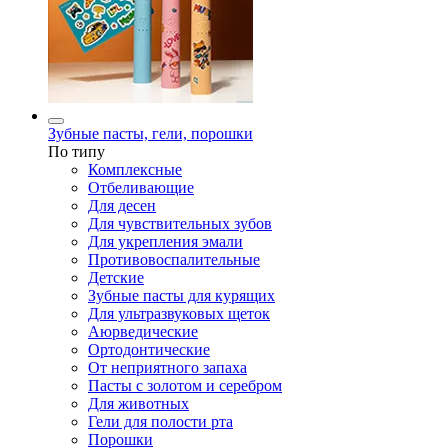
Зубные пасты, гели, порошки
По типу
Комплексные
Отбеливающие
Для десен
Для чувствительных зубов
Для укрепления эмали
Противовоспалительные
Детские
Зубные пасты для курящих
Для ультразвуковых щеток
Аюрведические
Ортодонтические
От неприятного запаха
Пасты с золотом и серебром
Для животных
Гели для полости рта
Порошки