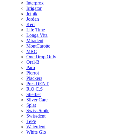
Interprox
Irrigator
Jetpik
Jordan
Kerr
Life Time
Longa Vita
Miradent
MontCarotte
MRC
One Drop Only
Oral-B
Paro
Pierrot
Plackers
PresiDENT
R.O.C.S
Sherbet
Silver Care
Splat
Swiss Smile
Swissdent
TePe
Waterdent
White Glo