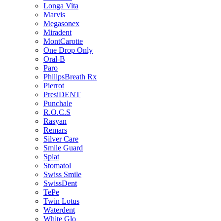
Longa Vita
Marvis
Megasonex
Miradent
MontCarotte
One Drop Only
Oral-B
Paro
PhilipsBreath Rx
Pierrot
PresiDENT
Punchale
R.O.C.S
Rasyan
Remars
Silver Care
Smile Guard
Splat
Stomatol
Swiss Smile
SwissDent
TePe
Twin Lotus
Waterdent
White Glo