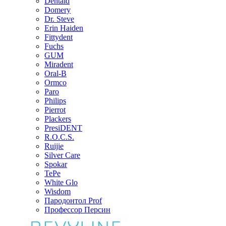
Dentaid
Domery
Dr. Steve
Erin Haiden
Fittydent
Fuchs
GUM
Miradent
Oral-B
Ormco
Paro
Philips
Pierrot
Plackers
PresiDENT
R.O.C.S.
Ruijie
Silver Care
Spokar
TePe
White Glo
Wisdom
Пародонтол Prof
Профессор Персин