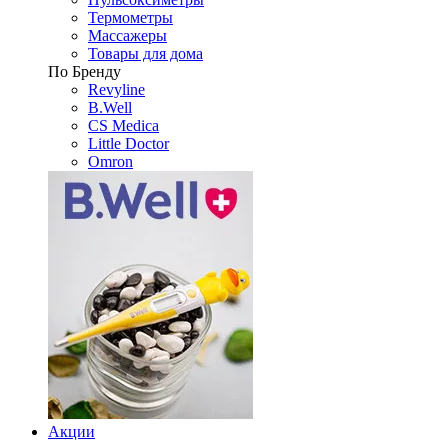
Термометры
Массажеры
Товары для дома
По Бренду
Revyline
B.Well
CS Medica
Little Doctor
Omron
Акции