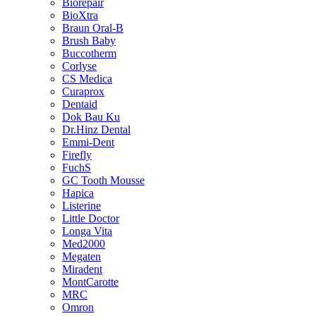
Biorepair
BioXtra
Braun Oral-B
Brush Baby
Buccotherm
Corlyse
CS Medica
Curaprox
Dentaid
Dok Bau Ku
Dr.Hinz Dental
Emmi-Dent
Firefly
FuchS
GC Tooth Mousse
Hapica
Listerine
Little Doctor
Longa Vita
Med2000
Megaten
Miradent
MontCarotte
MRC
Omron