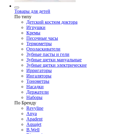
Товары для детей
По типу
Детский костюм доктора
Игрушки
Кремы
Песочные часы
Термометры
Ополаскиватели
Зубные пасты и гели
Зубные щетки мануальные
Зубные щетки электрические
Ирригаторы
Ингаляторы
Тонометры
Насадки
Держатели
Наборы
По Бренду
Revyline
Anya
Apadent
Aquajet
B.Well