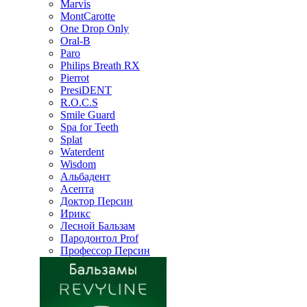
Marvis
MontCarotte
One Drop Only
Oral-B
Paro
Philips Breath RX
Pierrot
PresiDENT
R.O.C.S
Smile Guard
Spa for Teeth
Splat
Waterdent
Wisdom
Альбадент
Асепта
Доктор Персин
Ирикс
Лесной Бальзам
Пародонтол Prof
Профессор Персин