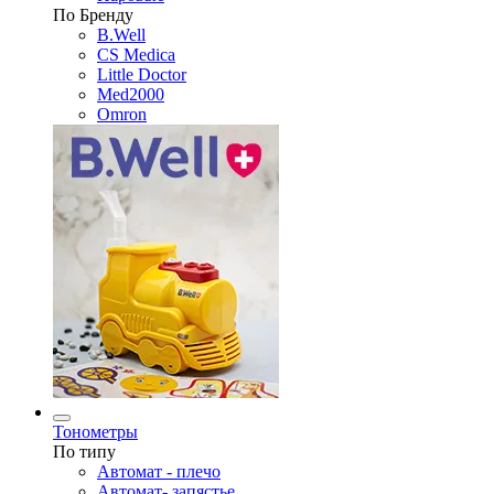
По Бренду
B.Well
CS Medica
Little Doctor
Med2000
Omron
Тонометры
По типу
Автомат - плечо
Автомат- запястье