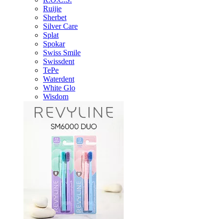
Ruijie
Sherbet
Silver Care
Splat
Spokar
Swiss Smile
Swissdent
TePe
Waterdent
White Glo
Wisdom