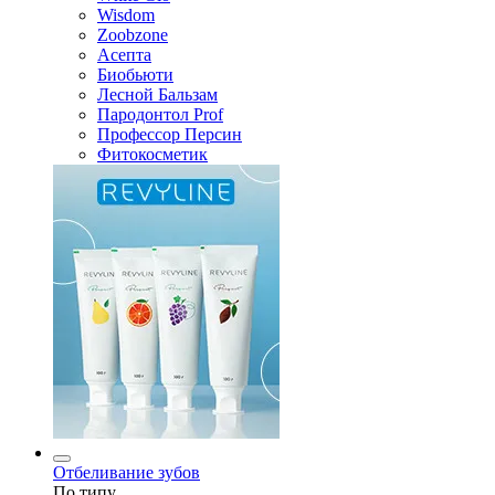
Wisdom
Zoobzone
Асепта
Биобьюти
Лесной Бальзам
Пародонтол Prof
Профессор Персин
Фитокосметик
Отбеливание зубов
По типу