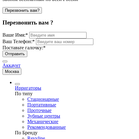
Перезвонить вам?
Перезвонить вам ?
Ваше Имя:
*
Ваш Телефон:
*
Поставьте галочку:
*
Отправить
Аккаунт
Москва
Ирригаторы
По типу
Стационарные
Портативные
Проточные
Зубные центры
Механические
Рекомендованные
По Бренду
Revyline