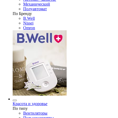
Механический
Полуавтомат
По Бренду
B.Well
Nissei
Omron
Красота и здоровье
По типу
Вентиляторы
Пульсоксиметры