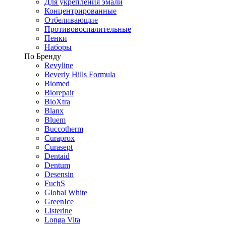
Для укрепления эмали
Концентрированные
Отбеливающие
Противовоспалительные
Пенки
Наборы
По Бренду
Revyline
Beverly Hills Formula
Biomed
Biorepair
BioXtra
Blanx
Bluem
Buccotherm
Curaprox
Curasept
Dentaid
Dentum
Desensin
FuchS
Global White
GreenIce
Listerine
Longa Vita