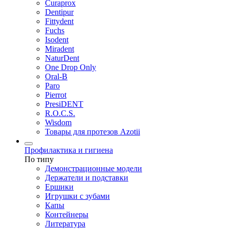
Curaprox
Dentipur
Fittydent
Fuchs
Isodent
Miradent
NaturDent
One Drop Only
Oral-B
Paro
Pierrot
PresiDENT
R.O.C.S.
Wisdom
Товары для протезов Azotii
Профилактика и гигиена
По типу
Демонстрационные модели
Держатели и подставки
Ершики
Игрушки с зубами
Капы
Контейнеры
Литература