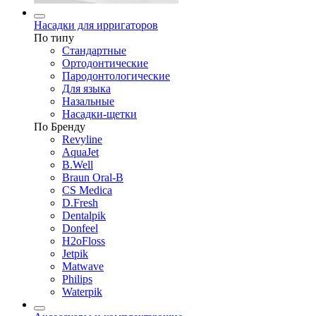
Насадки для ирригаторов
По типу
Стандартные
Ортодонтические
Пародонтологические
Для языка
Назальные
Насадки-щетки
По Бренду
Revyline
AquaJet
B.Well
Braun Oral-B
CS Medica
D.Fresh
Dentalpik
Donfeel
H2oFloss
Jetpik
Matwave
Philips
Waterpik