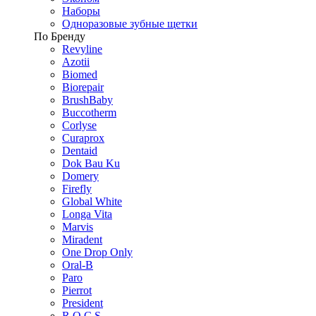
Наборы
Одноразовые зубные щетки
По Бренду
Revyline
Azotii
Biomed
Biorepair
BrushBaby
Buccotherm
Corlyse
Curaprox
Dentaid
Dok Bau Ku
Domery
Firefly
Global White
Longa Vita
Marvis
Miradent
One Drop Only
Oral-B
Paro
Pierrot
President
R.O.C.S.