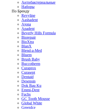
Антибактериальные
Наборы
По Бренду
Revyline
Aashadent
Ajona
Apadent
Beverly Hills Formula
Biorepair
BioXtra
BlanX
Blend-a-Med
Bluem
Brush Baby
Buccotherm
Curaprox
Curasept
Dentaid
Desensin
Dok Bau Ku
Emmi-Dent
Fuchs
GC Tooth Mousse
Global White
GreenIce