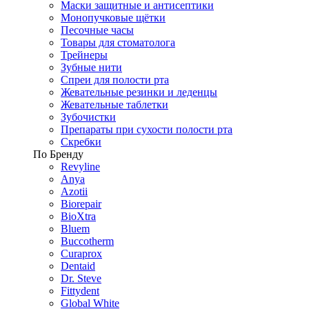
Маски защитные и антисептики
Монопучковые щётки
Песочные часы
Товары для стоматолога
Трейнеры
Зубные нити
Спреи для полости рта
Жевательные резинки и леденцы
Жевательные таблетки
Зубочистки
Препараты при сухости полости рта
Скребки
По Бренду
Revyline
Anya
Azotii
Biorepair
BioXtra
Bluem
Buccotherm
Curaprox
Dentaid
Dr. Steve
Fittydent
Global White