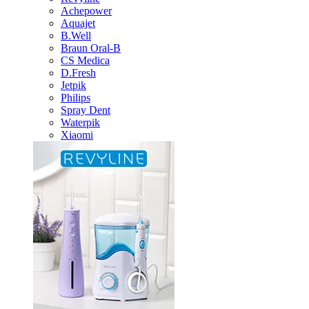
Achepower
Aquajet
B.Well
Braun Oral-B
CS Medica
D.Fresh
Jetpik
Philips
Spray Dent
Waterpik
Xiaomi