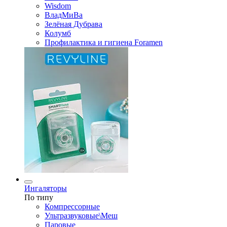
Wisdom
ВладМиВа
Зелёная Дубрава
Колумб
Профилактика и гигиена Foramen
Ингаляторы
По типу
Компрессорные
Ультразвуковые\Меш
Паровые