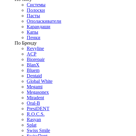
Системы
Полоски
Пасты
Ополаскиватели
Карандаши
Капы
Пенки
По Бренду
Revyline
ACP
Biorepair
BlanX
Bluem
Dentaid
Global White
Megami
Megasonex
Miradent
Oral-B
PresiDENT
R.O.C.S.
Rasyan
Splat
Swiss Smile
SwissDent