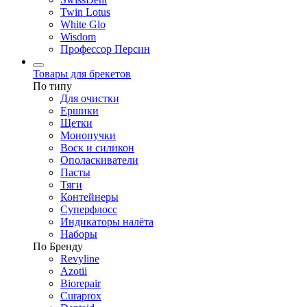
Twin Lotus
White Glo
Wisdom
Профессор Персин
Товары для брекетов
По типу
Для очистки
Ершики
Щетки
Монопучки
Воск и силикон
Ополаскиватели
Пасты
Тяги
Контейнеры
Суперфлосс
Индикаторы налёта
Наборы
По Бренду
Revyline
Azotii
Biorepair
Curaprox