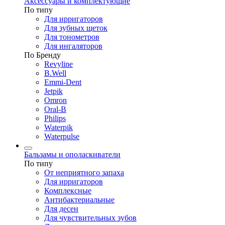
Аксессуары и комплектующие
По типу
Для ирригаторов
Для зубных щеток
Для тонометров
Для ингаляторов
По Бренду
Revyline
B.Well
Emmi-Dent
Jetpik
Omron
Oral-B
Philips
Waterpik
Waterpulse
Бальзамы и ополаскиватели
По типу
От неприятного запаха
Для ирригаторов
Комплексные
Антибактериальные
Для десен
Для чувствительных зубов