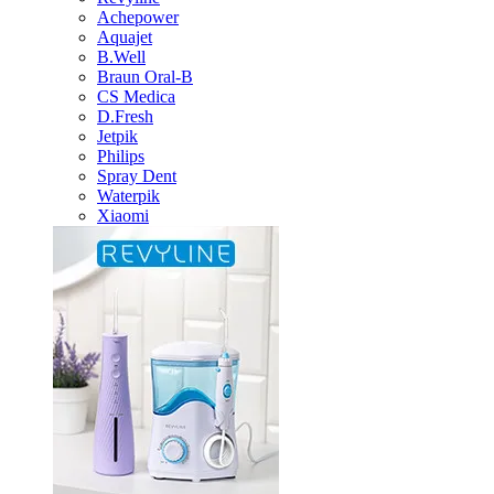
Achepower
Aquajet
B.Well
Braun Oral-B
CS Medica
D.Fresh
Jetpik
Philips
Spray Dent
Waterpik
Xiaomi