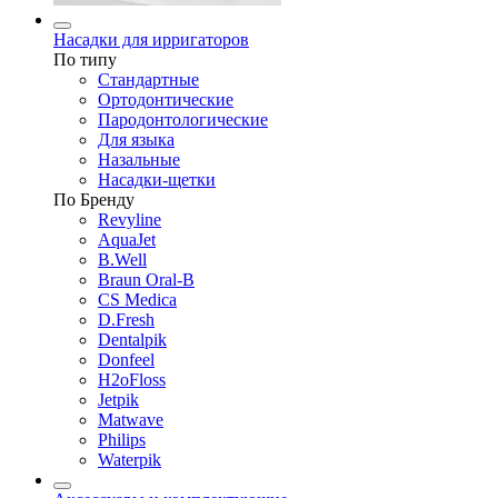
Насадки для ирригаторов
По типу
Стандартные
Ортодонтические
Пародонтологические
Для языка
Назальные
Насадки-щетки
По Бренду
Revyline
AquaJet
B.Well
Braun Oral-B
CS Medica
D.Fresh
Dentalpik
Donfeel
H2oFloss
Jetpik
Matwave
Philips
Waterpik