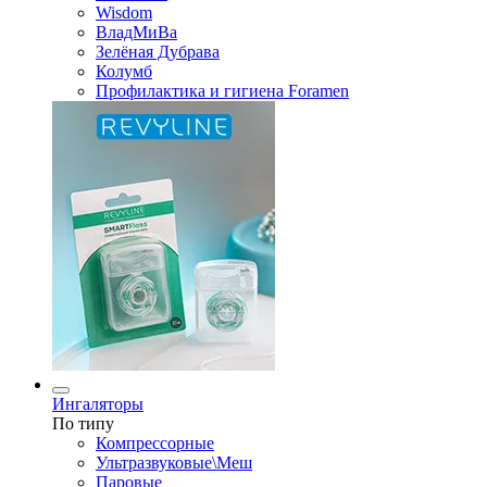
Wisdom
ВладМиВа
Зелёная Дубрава
Колумб
Профилактика и гигиена Foramen
Ингаляторы
По типу
Компрессорные
Ультразвуковые\Меш
Паровые