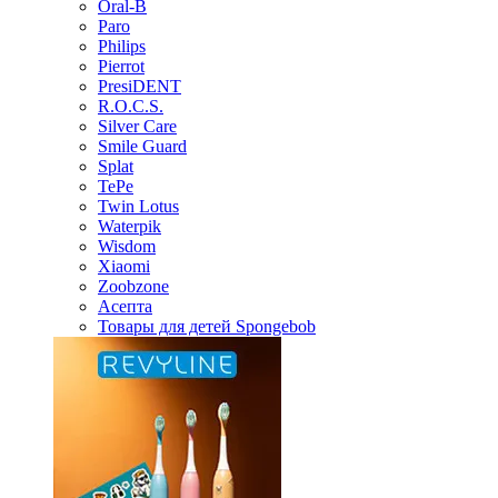
Oral-B
Paro
Philips
Pierrot
PresiDENT
R.O.C.S.
Silver Care
Smile Guard
Splat
TePe
Twin Lotus
Waterpik
Wisdom
Xiaomi
Zoobzone
Асепта
Товары для детей Spongebob