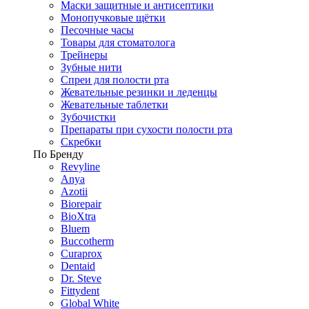
Маски защитные и антисептики
Монопучковые щётки
Песочные часы
Товары для стоматолога
Трейнеры
Зубные нити
Спреи для полости рта
Жевательные резинки и леденцы
Жевательные таблетки
Зубочистки
Препараты при сухости полости рта
Скребки
По Бренду
Revyline
Anya
Azotii
Biorepair
BioXtra
Bluem
Buccotherm
Curaprox
Dentaid
Dr. Steve
Fittydent
Global White