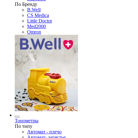
По Бренду
B.Well
CS Medica
Little Doctor
Med2000
Omron
Тонометры
По типу
Автомат - плечо
Автомат- запястье