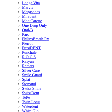
Longa Vita
Marvis
Megasonex
Miradent
MontCarotte
One Drop Only
Oral-B
Paro
PhilipsBreath Rx
Pierrot
PresiDENT
Punchale
R.O.C.S
Rasyan
Remars
Silver Care
Smile Guard
Splat
Stomatol
Swiss Smile
SwissDent
TePe
Twin Lotus
Waterdent
White Glo