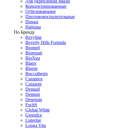
Для укрепления эмали
Концентрированные
Отбеливающие
Противовоспалительные
Пенки
Наборы
По Бренду
Revyline
Beverly Hills Formula
Biomed
Biorepair
BioXtra
Blanx
Bluem
Buccotherm
Curaprox
Curasept
Dentaid
Dentum
Desensin
FuchS
Global White
GreenIce
Listerine
Longa Vita