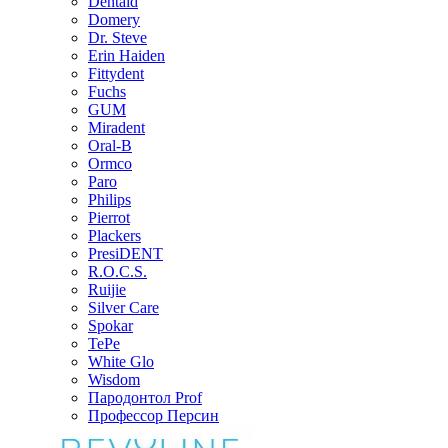
Dentaid
Domery
Dr. Steve
Erin Haiden
Fittydent
Fuchs
GUM
Miradent
Oral-B
Ormco
Paro
Philips
Pierrot
Plackers
PresiDENT
R.O.C.S.
Ruijie
Silver Care
Spokar
TePe
White Glo
Wisdom
Пародонтол Prof
Профессор Персин