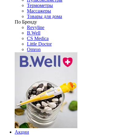
Термометры
Массажеры
Товары для дома
По Бренду
Revyline
B.Well
CS Medica
Little Doctor
Omron
Акции