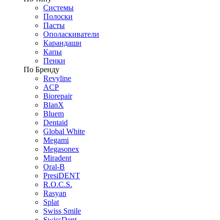
Системы
Полоски
Пасты
Ополаскиватели
Карандаши
Капы
Пенки
По Бренду
Revyline
ACP
Biorepair
BlanX
Bluem
Dentaid
Global White
Megami
Megasonex
Miradent
Oral-B
PresiDENT
R.O.C.S.
Rasyan
Splat
Swiss Smile
SwissDent