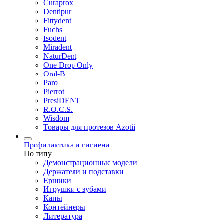
Curaprox
Dentipur
Fittydent
Fuchs
Isodent
Miradent
NaturDent
One Drop Only
Oral-B
Paro
Pierrot
PresiDENT
R.O.C.S.
Wisdom
Товары для протезов Azotii
Профилактика и гигиена
По типу
Демонстрационные модели
Держатели и подставки
Ершики
Игрушки с зубами
Капы
Контейнеры
Литература