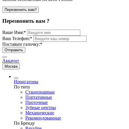
Перезвонить вам?
Перезвонить вам ?
Ваше Имя:
*
Ваш Телефон:
*
Поставьте галочку:
*
Отправить
Аккаунт
Москва
Ирригаторы
По типу
Стационарные
Портативные
Проточные
Зубные центры
Механические
Рекомендованные
По Бренду
Revyline