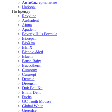
Антибактериальные
Наборы
По Бренду
Revyline
Aashadent
Ajona
Apadent
Beverly Hills Formula
Biorepair
BioXtra
BlanX
Blend-a-Med
Bluem
Brush Baby
Buccotherm
Curaprox
Curasept
Dentaid
Desensin
Dok Bau Ku
Emmi-Dent
Fuchs
GC Tooth Mousse
Global White
GreenIce