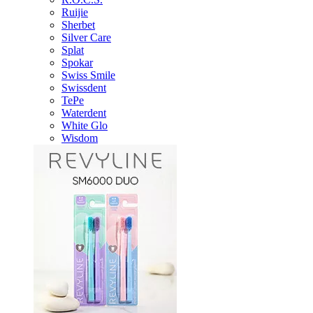
Ruijie
Sherbet
Silver Care
Splat
Spokar
Swiss Smile
Swissdent
TePe
Waterdent
White Glo
Wisdom