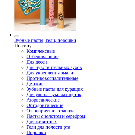
Зубные пасты, гели, порошки
По типу
Комплексные
Отбеливающие
Для десен
Для чувствительных зубов
Для укрепления эмали
Противовоспалительные
Детские
Зубные пасты для курящих
Для ультразвуковых щеток
Аюрведические
Ортодонтические
От неприятного запаха
Пасты с золотом и серебром
Для животных
Гели для полости рта
Порошки