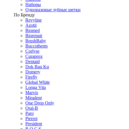
Наборы
Одноразовые зубные щетки
По Бренду
Revyline
Azotii
Biomed
Biorepair
BrushBaby
Buccotherm
Corlyse
Curaprox
Dentaid
Dok Bau Ku
Domery
Firefly
Global White
Longa Vita
Marvis
Miradent
One Drop Only
Oral-B
Paro
Pierrot
President
R.O.C.S.