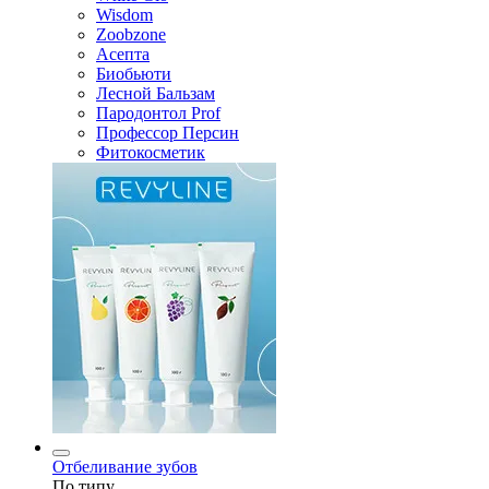
Wisdom
Zoobzone
Асепта
Биобьюти
Лесной Бальзам
Пародонтол Prof
Профессор Персин
Фитокосметик
Отбеливание зубов
По типу