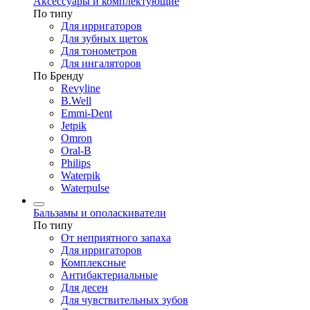
Аксессуары и комплектующие
По типу
Для ирригаторов
Для зубных щеток
Для тонометров
Для ингаляторов
По Бренду
Revyline
B.Well
Emmi-Dent
Jetpik
Omron
Oral-B
Philips
Waterpik
Waterpulse
Бальзамы и ополаскиватели
По типу
От неприятного запаха
Для ирригаторов
Комплексные
Антибактериальные
Для десен
Для чувствительных зубов