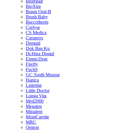
Biorepair
BioXtra
Braun Oral-B
Brush Baby
Buccotherm
Corlyse
CS Medica
Curaprox
Dentaid
Dok Bau Ku
Dr.Hinz Dental
Emmi-Dent
Firefly
FuchS
GC Tooth Mousse
Hapica
Listerine
Little Doctor
Longa Vita
Med2000
Megaten
Miradent
MontCarotte
MRC
Omron