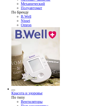
Механический
Полуавтомат
По Бренду
B.Well
Nissei
Omron
Красота и здоровье
По типу
Вентиляторы
Пульсоксиметры