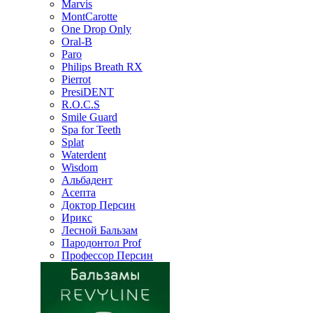
Marvis
MontCarotte
One Drop Only
Oral-B
Paro
Philips Breath RX
Pierrot
PresiDENT
R.O.C.S
Smile Guard
Spa for Teeth
Splat
Waterdent
Wisdom
Альбадент
Асепта
Доктор Персин
Ирикс
Лесной Бальзам
Пародонтол Prof
Профессор Персин