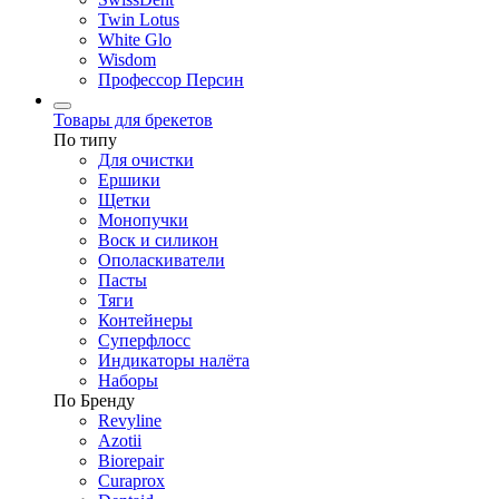
Twin Lotus
White Glo
Wisdom
Профессор Персин
Товары для брекетов
По типу
Для очистки
Ершики
Щетки
Монопучки
Воск и силикон
Ополаскиватели
Пасты
Тяги
Контейнеры
Суперфлосс
Индикаторы налёта
Наборы
По Бренду
Revyline
Azotii
Biorepair
Curaprox