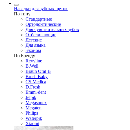
Насадки для зубных щеток
По типу
Стандартные
Ортодонтические
Для чувствительных зубов
Отбеливающие
Детские
Для языка
Эконом
По Бренду
Revyline
B.Well
Braun Oral-B
Brush Baby
CS Medica
D.Fresh
Emmi-dent
Jetpik
Megasonex
Megaten
Philips
Waterpik
Xiaomi