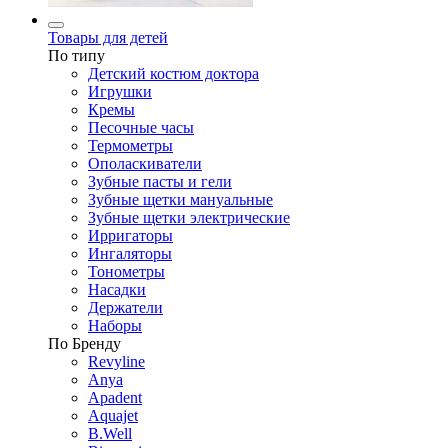
Товары для детей
По типу
Детский костюм доктора
Игрушки
Кремы
Песочные часы
Термометры
Ополаскиватели
Зубные пасты и гели
Зубные щетки мануальные
Зубные щетки электрические
Ирригаторы
Ингаляторы
Тонометры
Насадки
Держатели
Наборы
По Бренду
Revyline
Anya
Apadent
Aquajet
B.Well