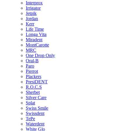
Interprox
Irrigator
Jetpik
Jordan
Kerr
Life Time
Longa Vita
Miradent
MontCarotte
MRC
One Drop Only
Oral-B
Paro
Pierrot
Plackers
PresiDENT
R.O.C.S
Sherbet
Silver Care
Splat
Swiss Smile
Swissdent
TePe
Waterdent
White Glo