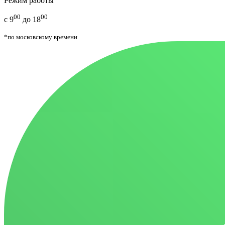
Режим работы
00
00
с 9
до 18
*по московскому времени