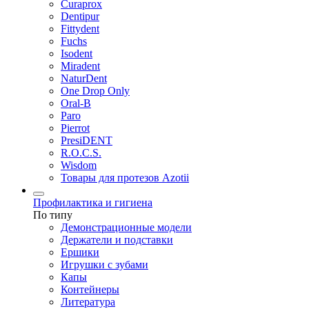
Curaprox
Dentipur
Fittydent
Fuchs
Isodent
Miradent
NaturDent
One Drop Only
Oral-B
Paro
Pierrot
PresiDENT
R.O.C.S.
Wisdom
Товары для протезов Azotii
Профилактика и гигиена
По типу
Демонстрационные модели
Держатели и подставки
Ершики
Игрушки с зубами
Капы
Контейнеры
Литература