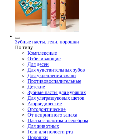
Зубные пасты, гели, порошки
По типу
Комплексные
Отбеливающие
Для десен
Для чувствительных зубов
Для укрепления эмали
Противовоспалительные
Детские
Зубные пасты для курящих
Для ультразвуковых щеток
Аюрведические
Ортодонтические
От неприятного запаха
Пасты с золотом и серебром
Для животных
Гели для полости рта
Порошки