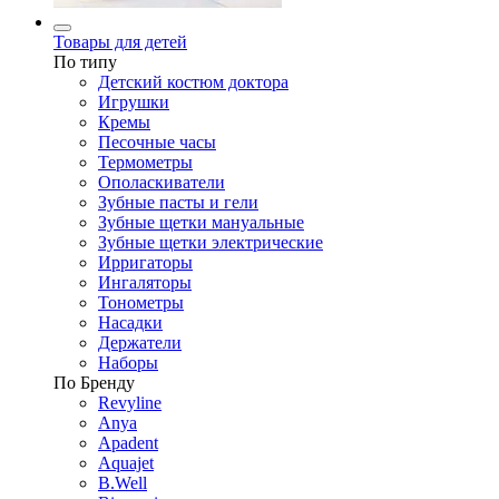
Товары для детей
По типу
Детский костюм доктора
Игрушки
Кремы
Песочные часы
Термометры
Ополаскиватели
Зубные пасты и гели
Зубные щетки мануальные
Зубные щетки электрические
Ирригаторы
Ингаляторы
Тонометры
Насадки
Держатели
Наборы
По Бренду
Revyline
Anya
Apadent
Aquajet
B.Well