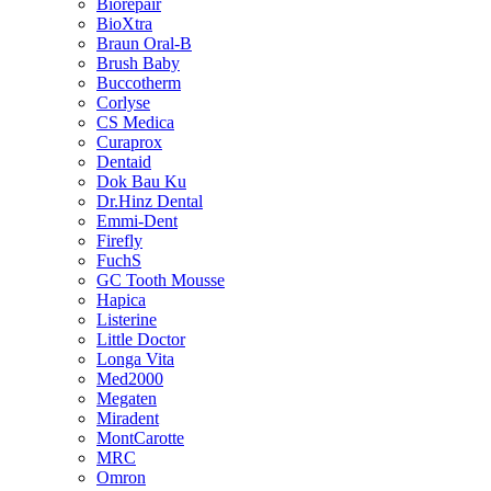
Biorepair
BioXtra
Braun Oral-B
Brush Baby
Buccotherm
Corlyse
CS Medica
Curaprox
Dentaid
Dok Bau Ku
Dr.Hinz Dental
Emmi-Dent
Firefly
FuchS
GC Tooth Mousse
Hapica
Listerine
Little Doctor
Longa Vita
Med2000
Megaten
Miradent
MontCarotte
MRC
Omron