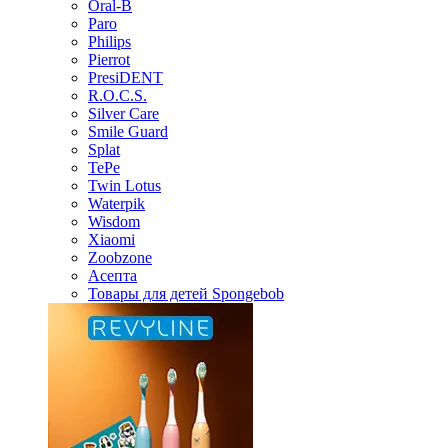
Oral-B
Paro
Philips
Pierrot
PresiDENT
R.O.C.S.
Silver Care
Smile Guard
Splat
TePe
Twin Lotus
Waterpik
Wisdom
Xiaomi
Zoobzone
Асепта
Товары для детей Spongebob