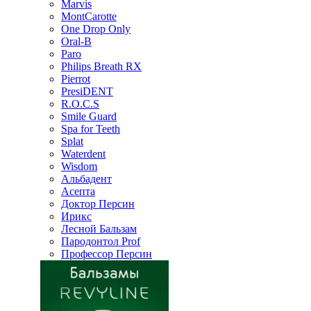
Marvis
MontCarotte
One Drop Only
Oral-B
Paro
Philips Breath RX
Pierrot
PresiDENT
R.O.C.S
Smile Guard
Spa for Teeth
Splat
Waterdent
Wisdom
Альбадент
Асепта
Доктор Персин
Ирикс
Лесной Бальзам
Пародонтол Prof
Профессор Персин