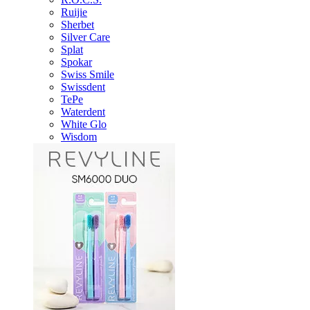
Ruijie
Sherbet
Silver Care
Splat
Spokar
Swiss Smile
Swissdent
TePe
Waterdent
White Glo
Wisdom