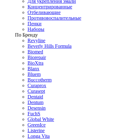
Для укрепления эмали
Концентрированные
Отбеливающие
Противовоспалительные
Пенки
Наборы
По Бренду
Revyline
Beverly Hills Formula
Biomed
Biorepair
BioXtra
Blanx
Bluem
Buccotherm
Curaprox
Curasept
Dentaid
Dentum
Desensin
FuchS
Global White
GreenIce
Listerine
Longa Vita