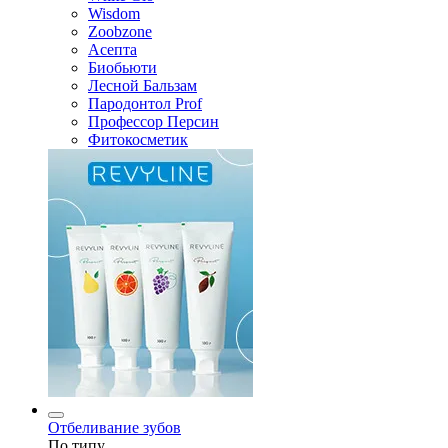
Wisdom
Zoobzone
Асепта
Биобьюти
Лесной Бальзам
Пародонтол Prof
Профессор Персин
Фитокосметик
Отбеливание зубов
По типу