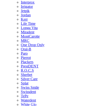
Interprox
Irrigator
Jetpik
Jordan
Kerr
Life Time
Longa Vita
Miradent
MontCarotte
MRC
One Drop Only
Oral-B
Paro
Pierrot
Plackers
PresiDENT
R.O.C.S
Sherbet
Silver Care
Splat
Swiss Smile
Swissdent
TePe
Waterdent
White Glo