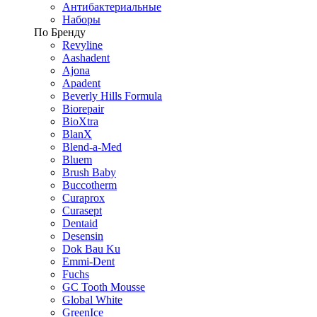
Антибактериальные
Наборы
По Бренду
Revyline
Aashadent
Ajona
Apadent
Beverly Hills Formula
Biorepair
BioXtra
BlanX
Blend-a-Med
Bluem
Brush Baby
Buccotherm
Curaprox
Curasept
Dentaid
Desensin
Dok Bau Ku
Emmi-Dent
Fuchs
GC Tooth Mousse
Global White
GreenIce