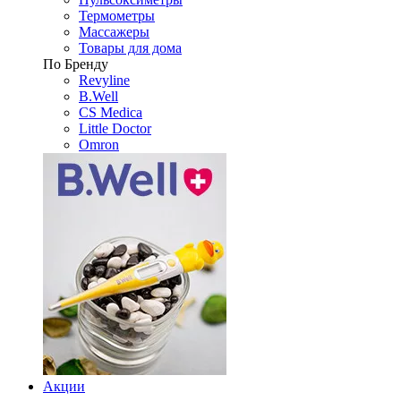
Термометры
Массажеры
Товары для дома
По Бренду
Revyline
B.Well
CS Medica
Little Doctor
Omron
Акции