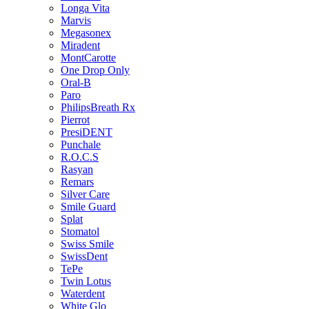
Longa Vita
Marvis
Megasonex
Miradent
MontCarotte
One Drop Only
Oral-B
Paro
PhilipsBreath Rx
Pierrot
PresiDENT
Punchale
R.O.C.S
Rasyan
Remars
Silver Care
Smile Guard
Splat
Stomatol
Swiss Smile
SwissDent
TePe
Twin Lotus
Waterdent
White Glo