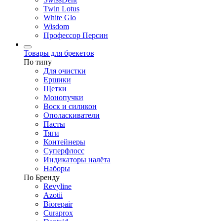
Twin Lotus
White Glo
Wisdom
Профессор Персин
Товары для брекетов
По типу
Для очистки
Ершики
Щетки
Монопучки
Воск и силикон
Ополаскиватели
Пасты
Тяги
Контейнеры
Суперфлосс
Индикаторы налёта
Наборы
По Бренду
Revyline
Azotii
Biorepair
Curaprox