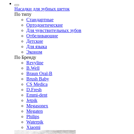
Насадки для зубных щеток
По типу
Стандартные
Ортодонтические
Для чувствительных зубов
Отбеливающие
Детские
Для языка
Эконом
По Бренду
Revyline
B.Well
Braun Oral-B
Brush Baby
CS Medica
D.Fresh
Emmi-dent
Jetpik
Megasonex
Megaten
Philips
Waterpik
Xiaomi