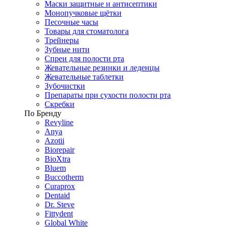
Маски защитные и антисептики
Монопучковые щётки
Песочные часы
Товары для стоматолога
Трейнеры
Зубные нити
Спреи для полости рта
Жевательные резинки и леденцы
Жевательные таблетки
Зубочистки
Препараты при сухости полости рта
Скребки
По Бренду
Revyline
Anya
Azotii
Biorepair
BioXtra
Bluem
Buccotherm
Curaprox
Dentaid
Dr. Steve
Fittydent
Global White