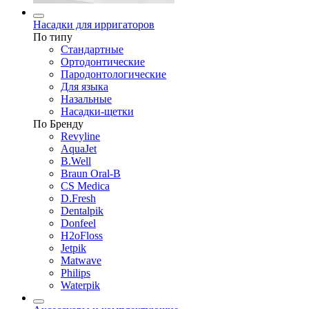
Насадки для ирригаторов
По типу
Стандартные
Ортодонтические
Пародонтологические
Для языка
Назальные
Насадки-щетки
По Бренду
Revyline
AquaJet
B.Well
Braun Oral-B
CS Medica
D.Fresh
Dentalpik
Donfeel
H2oFloss
Jetpik
Matwave
Philips
Waterpik