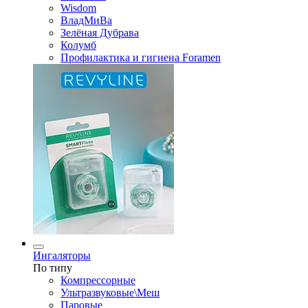
Wisdom
ВладМиВа
Зелёная Дубрава
Колумб
Профилактика и гигиена Foramen
Ингаляторы
По типу
Компрессорные
Ультразвуковые\Меш
Паровые