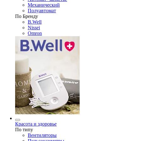
Механический
Полуавтомат
По Бренду
B.Well
Nissei
Omron
Красота и здоровье
По типу
Вентиляторы
Пульсоксиметры