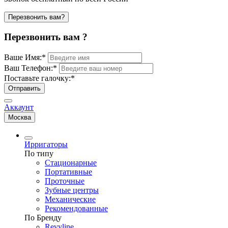
Перезвонить вам?
Перезвонить вам ?
Ваше Имя:
*
Ваш Телефон:
*
Поставьте галочку:
*
Отправить
Аккаунт
Москва
Ирригаторы
По типу
Стационарные
Портативные
Проточные
Зубные центры
Механические
Рекомендованные
По Бренду
Revyline