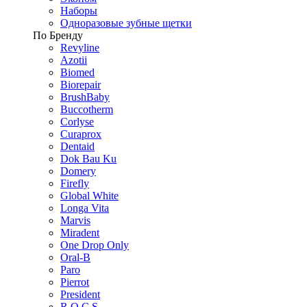
Наборы
Одноразовые зубные щетки
По Бренду
Revyline
Azotii
Biomed
Biorepair
BrushBaby
Buccotherm
Corlyse
Curaprox
Dentaid
Dok Bau Ku
Domery
Firefly
Global White
Longa Vita
Marvis
Miradent
One Drop Only
Oral-B
Paro
Pierrot
President
R.O.C.S.