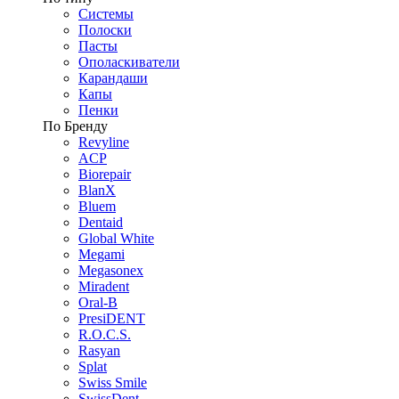
Системы
Полоски
Пасты
Ополаскиватели
Карандаши
Капы
Пенки
По Бренду
Revyline
ACP
Biorepair
BlanX
Bluem
Dentaid
Global White
Megami
Megasonex
Miradent
Oral-B
PresiDENT
R.O.C.S.
Rasyan
Splat
Swiss Smile
SwissDent