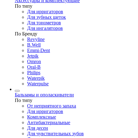
Аксессуары и комплектующие
По типу
Для ирригаторов
Для зубных щеток
Для тонометров
Для ингаляторов
По Бренду
Revyline
B.Well
Emmi-Dent
Jetpik
Omron
Oral-B
Philips
Waterpik
Waterpulse
Бальзамы и ополаскиватели
По типу
От неприятного запаха
Для ирригаторов
Комплексные
Антибактериальные
Для десен
Для чувствительных зубов