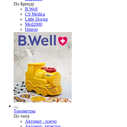
По Бренду
B.Well
CS Medica
Little Doctor
Med2000
Omron
Тонометры
По типу
Автомат - плечо
Автомат- запястье