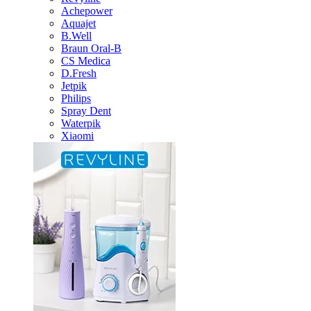
Achepower
Aquajet
B.Well
Braun Oral-B
CS Medica
D.Fresh
Jetpik
Philips
Spray Dent
Waterpik
Xiaomi