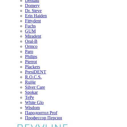
Dentaid
Domery
Dr. Steve
Erin Haiden
Fittydent
Fuchs
GUM
Miradent
Oral-B
Ormco
Paro
Philips
Pierrot
Plackers
PresiDENT
R.O.C.S.
Ruijie
Silver Care
Spokar
TePe
White Glo
Wisdom
Пародонтол Prof
Профессор Персин