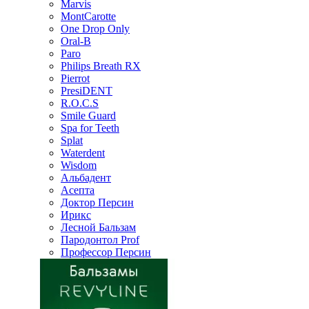
Marvis
MontCarotte
One Drop Only
Oral-B
Paro
Philips Breath RX
Pierrot
PresiDENT
R.O.C.S
Smile Guard
Spa for Teeth
Splat
Waterdent
Wisdom
Альбадент
Асепта
Доктор Персин
Ирикс
Лесной Бальзам
Пародонтол Prof
Профессор Персин