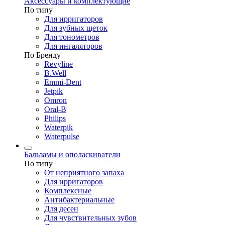
Аксессуары и комплектующие
По типу
Для ирригаторов
Для зубных щеток
Для тонометров
Для ингаляторов
По Бренду
Revyline
B.Well
Emmi-Dent
Jetpik
Omron
Oral-B
Philips
Waterpik
Waterpulse
Бальзамы и ополаскиватели
По типу
От неприятного запаха
Для ирригаторов
Комплексные
Антибактериальные
Для десен
Для чувствительных зубов