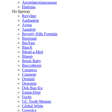
Антибактериальные
Наборы
По Бренду
Revyline
Aashadent
Ajona
Apadent
Beverly Hills Formula
Biorepair
BioXtra
BlanX
Blend-a-Med
Bluem
Brush Baby
Buccotherm
Curaprox
Curasept
Dentaid
Desensin
Dok Bau Ku
Emmi-Dent
Fuchs
GC Tooth Mousse
Global White
GreenIce