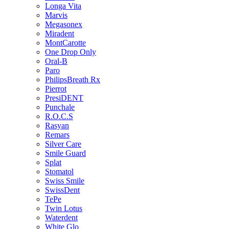
Longa Vita
Marvis
Megasonex
Miradent
MontCarotte
One Drop Only
Oral-B
Paro
PhilipsBreath Rx
Pierrot
PresiDENT
Punchale
R.O.C.S
Rasyan
Remars
Silver Care
Smile Guard
Splat
Stomatol
Swiss Smile
SwissDent
TePe
Twin Lotus
Waterdent
White Glo