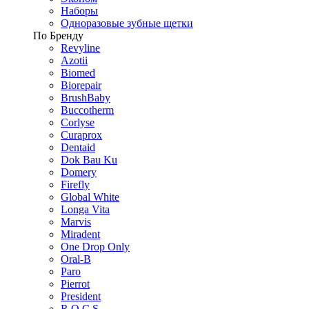
Наборы
Одноразовые зубные щетки
По Бренду
Revyline
Azotii
Biomed
Biorepair
BrushBaby
Buccotherm
Corlyse
Curaprox
Dentaid
Dok Bau Ku
Domery
Firefly
Global White
Longa Vita
Marvis
Miradent
One Drop Only
Oral-B
Paro
Pierrot
President
R.O.C.S.