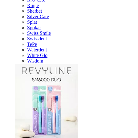
Ruijie
Sherbet
Silver Care
Splat
Spokar
Swiss Smile
Swissdent
TePe
Waterdent
White Glo
Wisdom