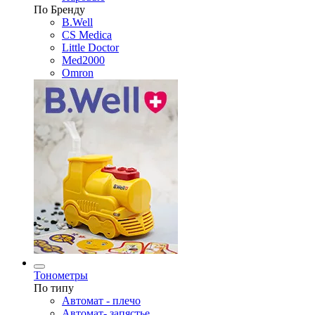
По Бренду
B.Well
CS Medica
Little Doctor
Med2000
Omron
Тонометры
По типу
Автомат - плечо
Автомат- запястье