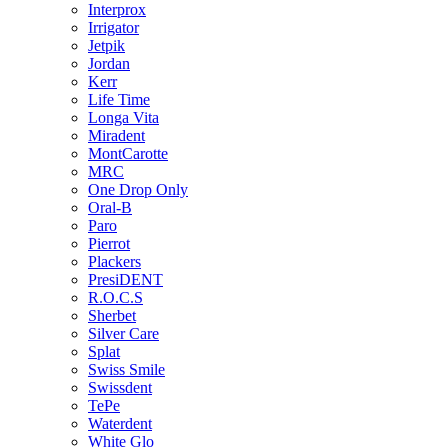
Interprox
Irrigator
Jetpik
Jordan
Kerr
Life Time
Longa Vita
Miradent
MontCarotte
MRC
One Drop Only
Oral-B
Paro
Pierrot
Plackers
PresiDENT
R.O.C.S
Sherbet
Silver Care
Splat
Swiss Smile
Swissdent
TePe
Waterdent
White Glo