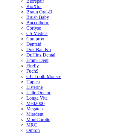
Biorepair
BioXtra
Braun Oral-B
Brush Baby
Buccotherm
Corlyse
CS Medica
Curaprox
Dentaid
Dok Bau Ku
Dr.Hinz Dental
Emmi-Dent
Firefly
FuchS
GC Tooth Mousse
Hapica
Listerine
Little Doctor
Longa Vita
Med2000
Megaten
Miradent
MontCarotte
MRC
Omron