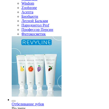
Wisdom
Zoobzone
Асепта
Биобьюти
Лесной Бальзам
Пародонтол Prof
Профессор Персин
Фитокосметик
Отбеливание зубов
По типу