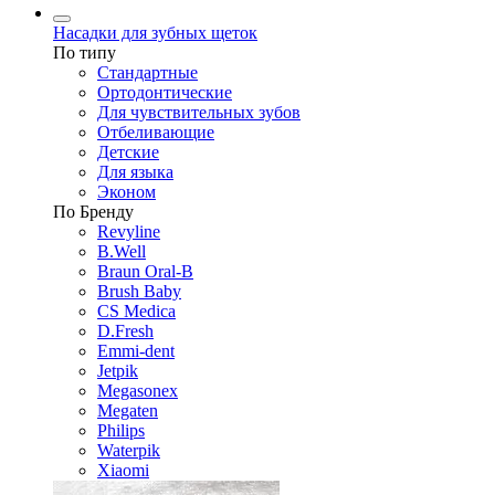
Насадки для зубных щеток
По типу
Стандартные
Ортодонтические
Для чувствительных зубов
Отбеливающие
Детские
Для языка
Эконом
По Бренду
Revyline
B.Well
Braun Oral-B
Brush Baby
CS Medica
D.Fresh
Emmi-dent
Jetpik
Megasonex
Megaten
Philips
Waterpik
Xiaomi