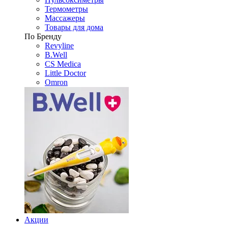
Термометры
Массажеры
Товары для дома
По Бренду
Revyline
B.Well
CS Medica
Little Doctor
Omron
Акции