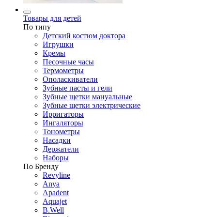
Товары для детей
По типу
Детский костюм доктора
Игрушки
Кремы
Песочные часы
Термометры
Ополаскиватели
Зубные пасты и гели
Зубные щетки мануальные
Зубные щетки электрические
Ирригаторы
Ингаляторы
Тонометры
Насадки
Держатели
Наборы
По Бренду
Revyline
Anya
Apadent
Aquajet
B.Well