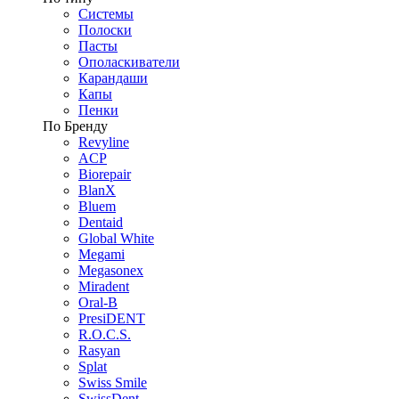
Системы
Полоски
Пасты
Ополаскиватели
Карандаши
Капы
Пенки
По Бренду
Revyline
ACP
Biorepair
BlanX
Bluem
Dentaid
Global White
Megami
Megasonex
Miradent
Oral-B
PresiDENT
R.O.C.S.
Rasyan
Splat
Swiss Smile
SwissDent