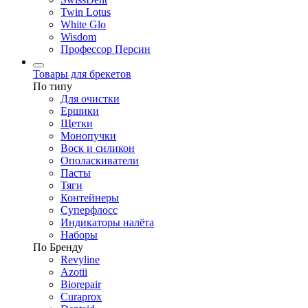
Twin Lotus
White Glo
Wisdom
Профессор Персин
Товары для брекетов
По типу
Для очистки
Ершики
Щетки
Монопучки
Воск и силикон
Ополаскиватели
Пасты
Тяги
Контейнеры
Суперфлосс
Индикаторы налёта
Наборы
По Бренду
Revyline
Azotii
Biorepair
Curaprox