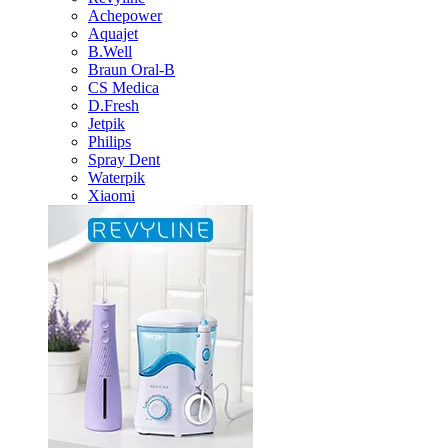
Achepower
Aquajet
B.Well
Braun Oral-B
CS Medica
D.Fresh
Jetpik
Philips
Spray Dent
Waterpik
Xiaomi