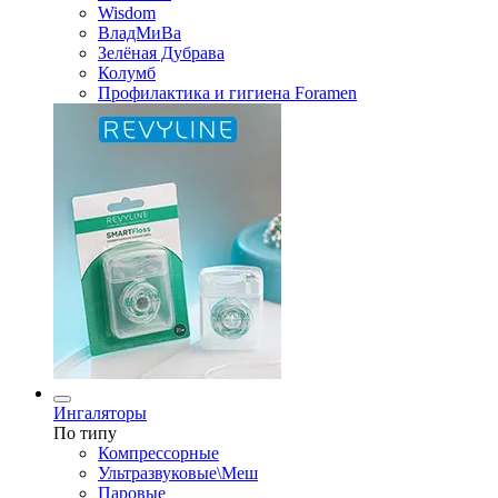
Wisdom
ВладМиВа
Зелёная Дубрава
Колумб
Профилактика и гигиена Foramen
Ингаляторы
По типу
Компрессорные
Ультразвуковые\Меш
Паровые