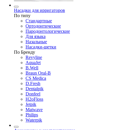
Насадки для ирригаторов
По типу
Стандартные
Ортодонтические
Пародонтологические
Для языка
Назальные
Насадки-щетки
По Бренду
Revyline
AquaJet
B.Well
Braun Oral-B
CS Medica
D.Fresh
Dentalpik
Donfeel
H2oFloss
Jetpik
Matwave
Philips
Waterpik