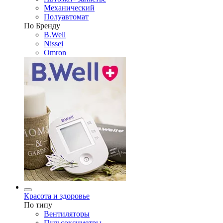
Механический
Полуавтомат
По Бренду
B.Well
Nissei
Omron
Красота и здоровье
По типу
Вентиляторы
Пульсоксиметры