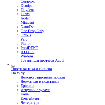
Curaprox
Dentipur
Fittydent
Fuchs
Isodent
Miradent
NaturDent
One Drop Only
Oral-B
Paro
Pierrot
PresiDENT
R.O.C.S.
Wisdom
Товары для протезов Azotii
Профилактика и гигиена
По типу
Демонстрационные модели
Держатели и подставки
Ершики
Игрушки с зубами
Капы
Контейнеры
Литература