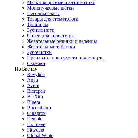
Маски защитные и антисептики
Монопучковые щётки
Песочные часы
Товары для стоматолога
Трейнеры
Зубные нити
Спреи для полости рта
Жевательные резинки и леденцы
Жевательные таблетки
Зубочистки
Препараты при сухости полости рта
Скребки
По Бренду
Revyline
Anya
Azotii
Biorepair
BioXtra
Bluem
Buccotherm
Curaprox
Dentaid
Dr. Steve
Fittydent
Global White