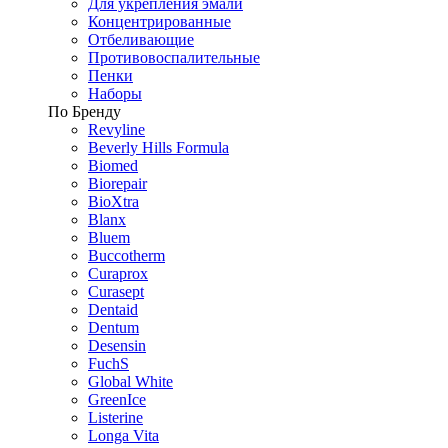
Для укрепления эмали
Концентрированные
Отбеливающие
Противовоспалительные
Пенки
Наборы
По Бренду
Revyline
Beverly Hills Formula
Biomed
Biorepair
BioXtra
Blanx
Bluem
Buccotherm
Curaprox
Curasept
Dentaid
Dentum
Desensin
FuchS
Global White
GreenIce
Listerine
Longa Vita