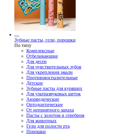
Зубные пасты, гели, порошки
По типу
Комплексные
Отбеливающие
Для десен
Для чувствительных зубов
Для укрепления эмали
Противовоспалительные
Детские
Зубные пасты для курящих
Для ультразвуковых щеток
Аюрведические
Ортодонтические
От неприятного запаха
Пасты с золотом и серебром
Для животных
Гели для полости рта
Порошки