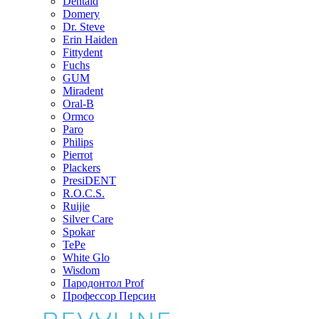
Dentaid
Domery
Dr. Steve
Erin Haiden
Fittydent
Fuchs
GUM
Miradent
Oral-B
Ormco
Paro
Philips
Pierrot
Plackers
PresiDENT
R.O.C.S.
Ruijie
Silver Care
Spokar
TePe
White Glo
Wisdom
Пародонтол Prof
Профессор Персин