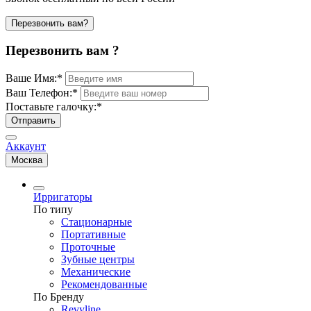
Перезвонить вам?
Перезвонить вам ?
Ваше Имя:
*
Ваш Телефон:
*
Поставьте галочку:
*
Отправить
Аккаунт
Москва
Ирригаторы
По типу
Стационарные
Портативные
Проточные
Зубные центры
Механические
Рекомендованные
По Бренду
Revyline