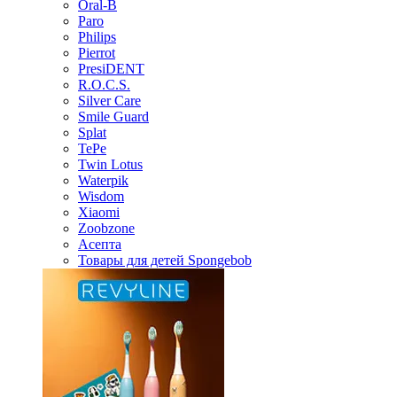
Oral-B
Paro
Philips
Pierrot
PresiDENT
R.O.C.S.
Silver Care
Smile Guard
Splat
TePe
Twin Lotus
Waterpik
Wisdom
Xiaomi
Zoobzone
Асепта
Товары для детей Spongebob