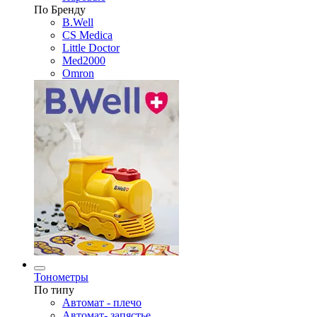
По Бренду
B.Well
CS Medica
Little Doctor
Med2000
Omron
Тонометры
По типу
Автомат - плечо
Автомат- запястье