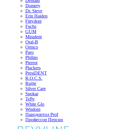
Dentaid
Domery
Dr. Steve
Erin Haiden
Fittydent
Fuchs
GUM
Miradent
Oral-B
Ormco
Paro
Philips
Pierrot
Plackers
PresiDENT
R.O.C.S.
Ruijie
Silver Care
Spokar
TePe
White Glo
Wisdom
Пародонтол Prof
Профессор Персин