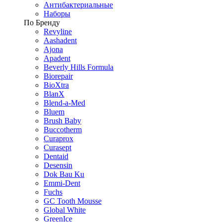
Антибактериальные
Наборы
По Бренду
Revyline
Aashadent
Ajona
Apadent
Beverly Hills Formula
Biorepair
BioXtra
BlanX
Blend-a-Med
Bluem
Brush Baby
Buccotherm
Curaprox
Curasept
Dentaid
Desensin
Dok Bau Ku
Emmi-Dent
Fuchs
GC Tooth Mousse
Global White
GreenIce