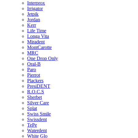
Interprox
Irrigator
Jetpik
Jordan
Kerr
Life Time
Longa Vita
Miradent
MontCarotte
MRC
One Drop Only
Oral-B
Paro
Pierrot
Plackers
PresiDENT
R.O.C.S
Sherbet
Silver Care
Splat
Swiss Smile
Swissdent
TePe
Waterdent
White Glo