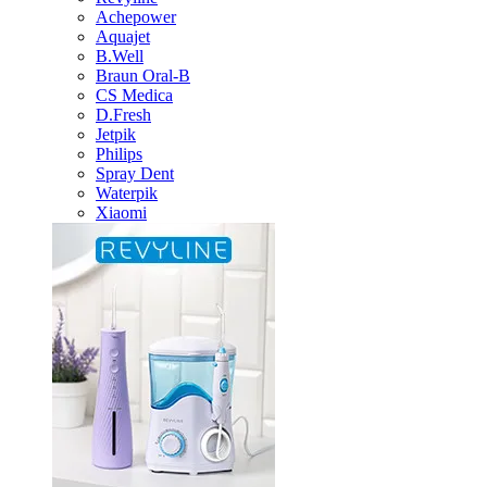
Achepower
Aquajet
B.Well
Braun Oral-B
CS Medica
D.Fresh
Jetpik
Philips
Spray Dent
Waterpik
Xiaomi