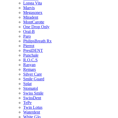
Longa Vita
Marvis
Megasonex
Miradent
MontCarotte
One Drop Only
Oral-B
Paro
PhilipsBreath Rx
Pierrot
PresiDENT
Punchale
R.O.C.S
Rasyan
Remars
Silver Care
Smile Guard
Splat
Stomatol
Swiss Smile
SwissDent
TePe
Twin Lotus
Waterdent
White Glo