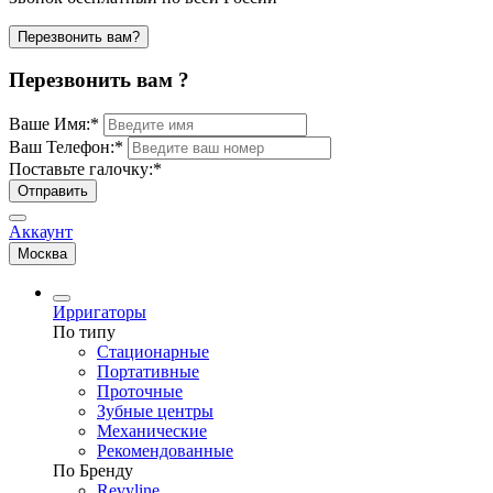
Перезвонить вам?
Перезвонить вам ?
Ваше Имя:
*
Ваш Телефон:
*
Поставьте галочку:
*
Отправить
Аккаунт
Москва
Ирригаторы
По типу
Стационарные
Портативные
Проточные
Зубные центры
Механические
Рекомендованные
По Бренду
Revyline