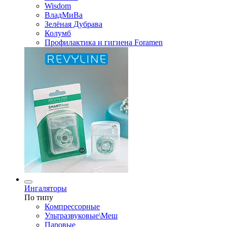
Wisdom
ВладМиВа
Зелёная Дубрава
Колумб
Профилактика и гигиена Foramen
Ингаляторы
По типу
Компрессорные
Ультразвуковые\Меш
Паровые