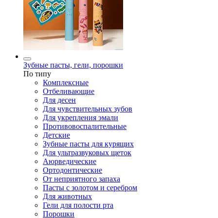
Зубные пасты, гели, порошки
По типу
Комплексные
Отбеливающие
Для десен
Для чувствительных зубов
Для укрепления эмали
Противовоспалительные
Детские
Зубные пасты для курящих
Для ультразвуковых щеток
Аюрведические
Ортодонтические
От неприятного запаха
Пасты с золотом и серебром
Для животных
Гели для полости рта
Порошки