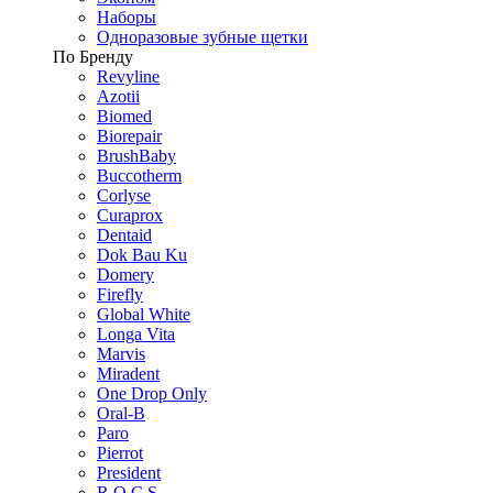
Наборы
Одноразовые зубные щетки
По Бренду
Revyline
Azotii
Biomed
Biorepair
BrushBaby
Buccotherm
Corlyse
Curaprox
Dentaid
Dok Bau Ku
Domery
Firefly
Global White
Longa Vita
Marvis
Miradent
One Drop Only
Oral-B
Paro
Pierrot
President
R.O.C.S.