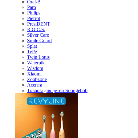
Oral-B
Paro
Philips
Pierrot
PresiDENT
R.O.C.S.
Silver Care
Smile Guard
Splat
TePe
Twin Lotus
Waterpik
Wisdom
Xiaomi
Zoobzone
Асепта
Товары для детей Spongebob