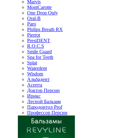
Marvis
MontCarotte
One Drop Only
Oral-B
Paro
Philips Breath RX
Pierrot
PresiDENT
R.O.C.S
Smile Guard
Spa for Teeth
Splat
Waterdent
Wisdom
Альбадент
Асепта
Доктор Персин
Ирикс
Лесной Бальзам
Пародонтол Prof
Профессор Персин