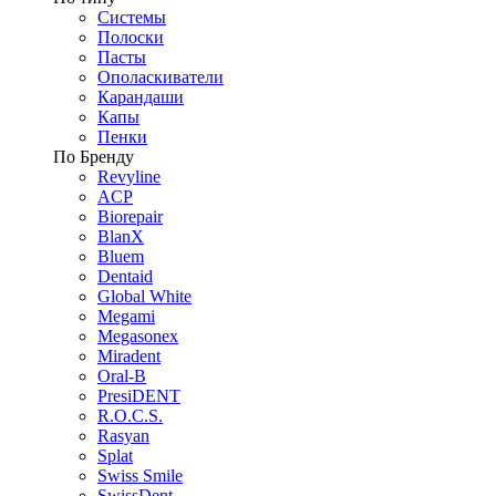
Системы
Полоски
Пасты
Ополаскиватели
Карандаши
Капы
Пенки
По Бренду
Revyline
ACP
Biorepair
BlanX
Bluem
Dentaid
Global White
Megami
Megasonex
Miradent
Oral-B
PresiDENT
R.O.C.S.
Rasyan
Splat
Swiss Smile
SwissDent