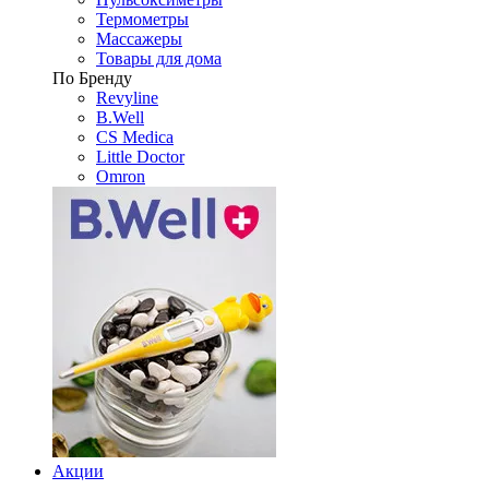
Термометры
Массажеры
Товары для дома
По Бренду
Revyline
B.Well
CS Medica
Little Doctor
Omron
Акции