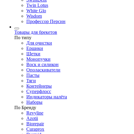
Twin Lotus
White Glo
Wisdom
Профессор Персин
Товары для брекетов
По типу
Для очистки
Ершики
Щетки
Монопучки
Воск и силикон
Ополаскиватели
Пасты
Тяги
Контейнеры
Суперфлосс
Индикаторы налёта
Наборы
По Бренду
Revyline
Azotii
Biorepair
Curaprox