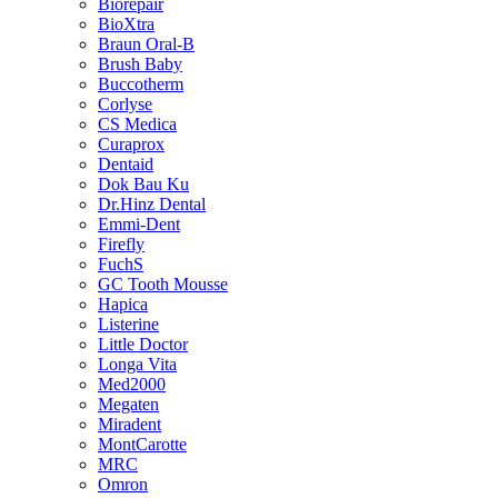
Biorepair
BioXtra
Braun Oral-B
Brush Baby
Buccotherm
Corlyse
CS Medica
Curaprox
Dentaid
Dok Bau Ku
Dr.Hinz Dental
Emmi-Dent
Firefly
FuchS
GC Tooth Mousse
Hapica
Listerine
Little Doctor
Longa Vita
Med2000
Megaten
Miradent
MontCarotte
MRC
Omron