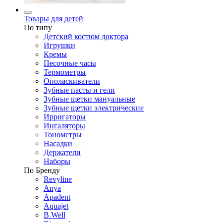
Товары для детей
По типу
Детский костюм доктора
Игрушки
Кремы
Песочные часы
Термометры
Ополаскиватели
Зубные пасты и гели
Зубные щетки мануальные
Зубные щетки электрические
Ирригаторы
Ингаляторы
Тонометры
Насадки
Держатели
Наборы
По Бренду
Revyline
Anya
Apadent
Aquajet
B.Well