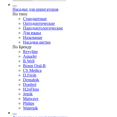
Насадки для ирригаторов
По типу
Стандартные
Ортодонтические
Пародонтологические
Для языка
Назальные
Насадки-щетки
По Бренду
Revyline
AquaJet
B.Well
Braun Oral-B
CS Medica
D.Fresh
Dentalpik
Donfeel
H2oFloss
Jetpik
Matwave
Philips
Waterpik