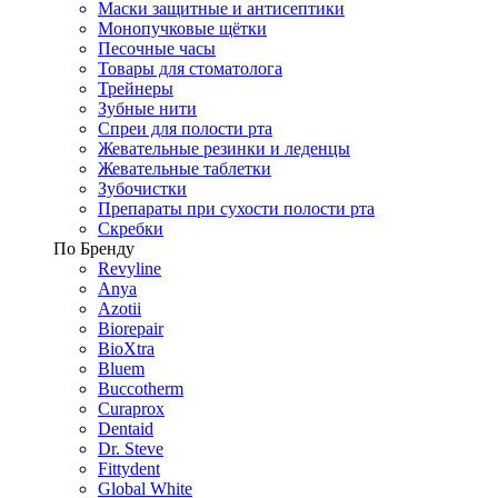
Маски защитные и антисептики
Монопучковые щётки
Песочные часы
Товары для стоматолога
Трейнеры
Зубные нити
Спреи для полости рта
Жевательные резинки и леденцы
Жевательные таблетки
Зубочистки
Препараты при сухости полости рта
Скребки
По Бренду
Revyline
Anya
Azotii
Biorepair
BioXtra
Bluem
Buccotherm
Curaprox
Dentaid
Dr. Steve
Fittydent
Global White