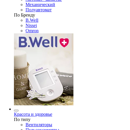
Механический
Полуавтомат
По Бренду
B.Well
Nissei
Omron
Красота и здоровье
По типу
Вентиляторы
Пульсоксиметры