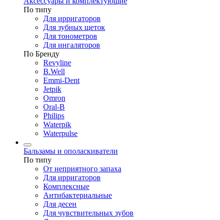
Аксессуары и комплектующие
По типу
Для ирригаторов
Для зубных щеток
Для тонометров
Для ингаляторов
По Бренду
Revyline
B.Well
Emmi-Dent
Jetpik
Omron
Oral-B
Philips
Waterpik
Waterpulse
Бальзамы и ополаскиватели
По типу
От неприятного запаха
Для ирригаторов
Комплексные
Антибактериальные
Для десен
Для чувствительных зубов