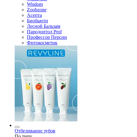
Wisdom
Zoobzone
Асепта
Биобьюти
Лесной Бальзам
Пародонтол Prof
Профессор Персин
Фитокосметик
Отбеливание зубов
По типу