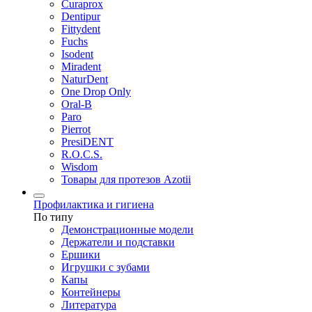
Curaprox
Dentipur
Fittydent
Fuchs
Isodent
Miradent
NaturDent
One Drop Only
Oral-B
Paro
Pierrot
PresiDENT
R.O.C.S.
Wisdom
Товары для протезов Azotii
Профилактика и гигиена
По типу
Демонстрационные модели
Держатели и подставки
Ершики
Игрушки с зубами
Капы
Контейнеры
Литература