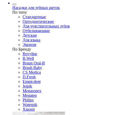
Насадки для зубных щеток
По типу
Стандартные
Ортодонтические
Для чувствительных зубов
Отбеливающие
Детские
Для языка
Эконом
По Бренду
Revyline
B.Well
Braun Oral-B
Brush Baby
CS Medica
D.Fresh
Emmi-dent
Jetpik
Megasonex
Megaten
Philips
Waterpik
Xiaomi