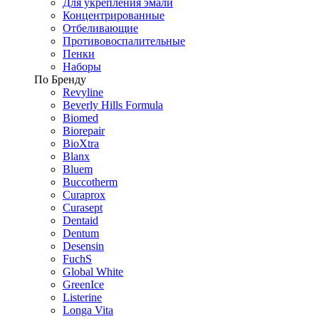
Для укрепления эмали
Концентрированные
Отбеливающие
Противовоспалительные
Пенки
Наборы
По Бренду
Revyline
Beverly Hills Formula
Biomed
Biorepair
BioXtra
Blanx
Bluem
Buccotherm
Curaprox
Curasept
Dentaid
Dentum
Desensin
FuchS
Global White
GreenIce
Listerine
Longa Vita