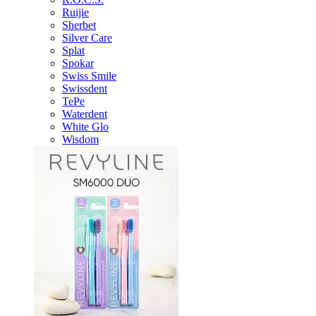
Ruijie
Sherbet
Silver Care
Splat
Spokar
Swiss Smile
Swissdent
TePe
Waterdent
White Glo
Wisdom