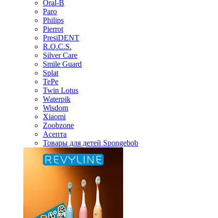
Oral-B
Paro
Philips
Pierrot
PresiDENT
R.O.C.S.
Silver Care
Smile Guard
Splat
TePe
Twin Lotus
Waterpik
Wisdom
Xiaomi
Zoobzone
Асепта
Товары для детей Spongebob