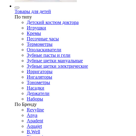
Товары для детей
По типу
Детский костюм доктора
Игрушки
Кремы
Песочные часы
Термометры
Ополаскиватели
Зубные пасты и гели
Зубные щетки мануальные
Зубные щетки электрические
Ирригаторы
Ингаляторы
Тонометры
Насадки
Держатели
Наборы
По Бренду
Revyline
Anya
Apadent
Aquajet
B.Well