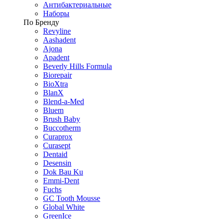
Антибактериальные
Наборы
По Бренду
Revyline
Aashadent
Ajona
Apadent
Beverly Hills Formula
Biorepair
BioXtra
BlanX
Blend-a-Med
Bluem
Brush Baby
Buccotherm
Curaprox
Curasept
Dentaid
Desensin
Dok Bau Ku
Emmi-Dent
Fuchs
GC Tooth Mousse
Global White
GreenIce