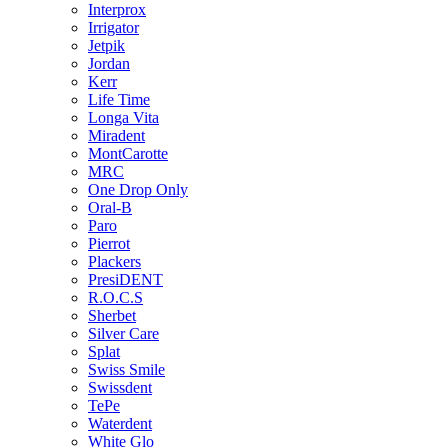
Interprox
Irrigator
Jetpik
Jordan
Kerr
Life Time
Longa Vita
Miradent
MontCarotte
MRC
One Drop Only
Oral-B
Paro
Pierrot
Plackers
PresiDENT
R.O.C.S
Sherbet
Silver Care
Splat
Swiss Smile
Swissdent
TePe
Waterdent
White Glo