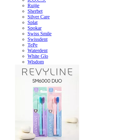
Ruijie
Sherbet
Silver Care
Splat
Spokar
Swiss Smile
Swissdent
TePe
Waterdent
White Glo
Wisdom