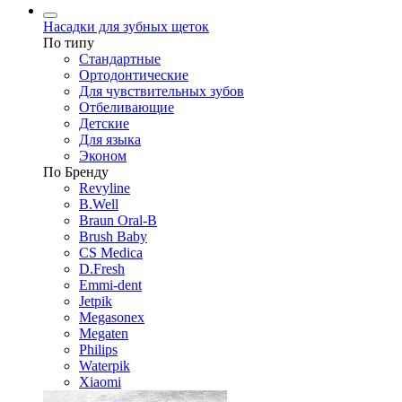
Насадки для зубных щеток
По типу
Стандартные
Ортодонтические
Для чувствительных зубов
Отбеливающие
Детские
Для языка
Эконом
По Бренду
Revyline
B.Well
Braun Oral-B
Brush Baby
CS Medica
D.Fresh
Emmi-dent
Jetpik
Megasonex
Megaten
Philips
Waterpik
Xiaomi