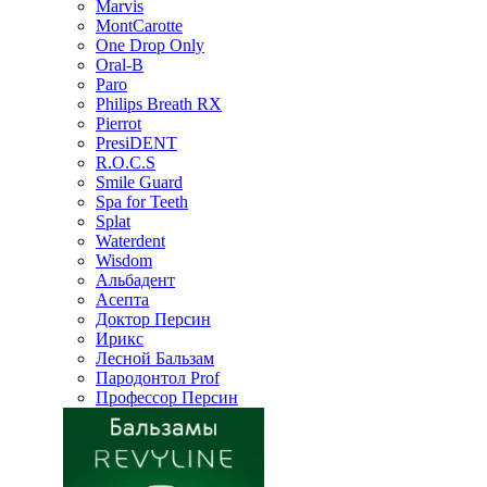
Marvis
MontCarotte
One Drop Only
Oral-B
Paro
Philips Breath RX
Pierrot
PresiDENT
R.O.C.S
Smile Guard
Spa for Teeth
Splat
Waterdent
Wisdom
Альбадент
Асепта
Доктор Персин
Ирикс
Лесной Бальзам
Пародонтол Prof
Профессор Персин