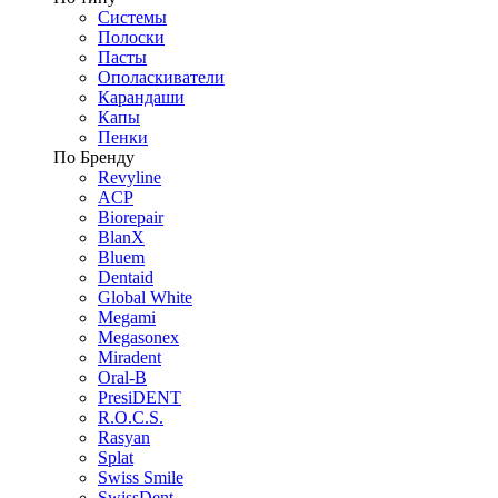
Системы
Полоски
Пасты
Ополаскиватели
Карандаши
Капы
Пенки
По Бренду
Revyline
ACP
Biorepair
BlanX
Bluem
Dentaid
Global White
Megami
Megasonex
Miradent
Oral-B
PresiDENT
R.O.C.S.
Rasyan
Splat
Swiss Smile
SwissDent