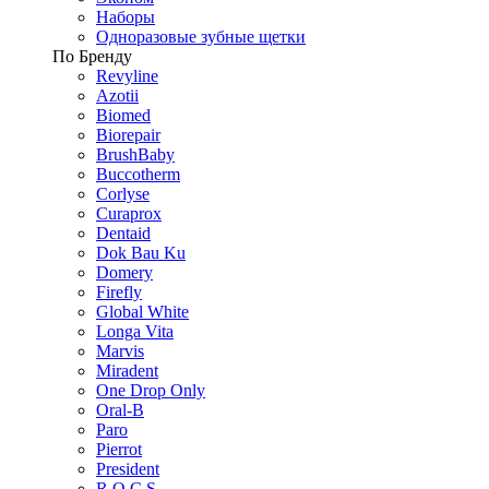
Наборы
Одноразовые зубные щетки
По Бренду
Revyline
Azotii
Biomed
Biorepair
BrushBaby
Buccotherm
Corlyse
Curaprox
Dentaid
Dok Bau Ku
Domery
Firefly
Global White
Longa Vita
Marvis
Miradent
One Drop Only
Oral-B
Paro
Pierrot
President
R.O.C.S.