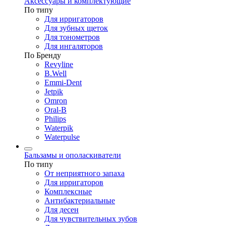
Аксессуары и комплектующие
По типу
Для ирригаторов
Для зубных щеток
Для тонометров
Для ингаляторов
По Бренду
Revyline
B.Well
Emmi-Dent
Jetpik
Omron
Oral-B
Philips
Waterpik
Waterpulse
Бальзамы и ополаскиватели
По типу
От неприятного запаха
Для ирригаторов
Комплексные
Антибактериальные
Для десен
Для чувствительных зубов