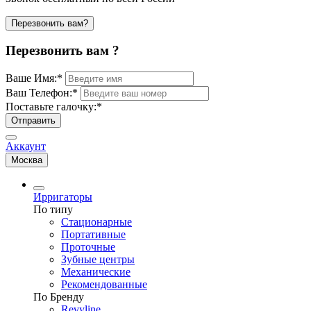
Перезвонить вам?
Перезвонить вам ?
Ваше Имя:
*
Ваш Телефон:
*
Поставьте галочку:
*
Отправить
Аккаунт
Москва
Ирригаторы
По типу
Стационарные
Портативные
Проточные
Зубные центры
Механические
Рекомендованные
По Бренду
Revyline