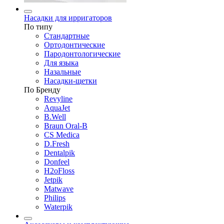
Насадки для ирригаторов
По типу
Стандартные
Ортодонтические
Пародонтологические
Для языка
Назальные
Насадки-щетки
По Бренду
Revyline
AquaJet
B.Well
Braun Oral-B
CS Medica
D.Fresh
Dentalpik
Donfeel
H2oFloss
Jetpik
Matwave
Philips
Waterpik