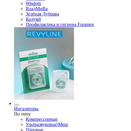
Wisdom
ВладМиВа
Зелёная Дубрава
Колумб
Профилактика и гигиена Foramen
Ингаляторы
По типу
Компрессорные
Ультразвуковые\Меш
Паровые