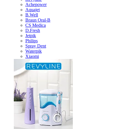
Achepower
Aquajet
B.Well
Braun Oral-B
CS Medica
D.Fresh
Jetpik
Philips
Spray Dent
Waterpik
Xiaomi