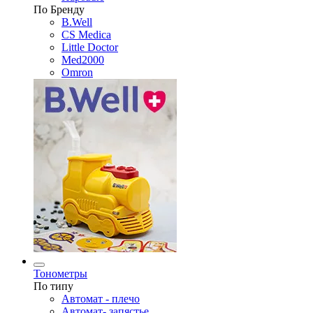
По Бренду
B.Well
CS Medica
Little Doctor
Med2000
Omron
Тонометры
По типу
Автомат - плечо
Автомат- запястье