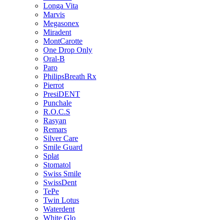
Longa Vita
Marvis
Megasonex
Miradent
MontCarotte
One Drop Only
Oral-B
Paro
PhilipsBreath Rx
Pierrot
PresiDENT
Punchale
R.O.C.S
Rasyan
Remars
Silver Care
Smile Guard
Splat
Stomatol
Swiss Smile
SwissDent
TePe
Twin Lotus
Waterdent
White Glo