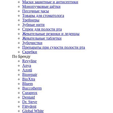
Маски защитные и антисептики
Монопучковые щётки
Песочные часы
Товары для стоматолога
Трейнеры
Зубные нити
Спреи для полости рта
Жевательные резинки и леденцы
Жевательные таблетки
Зубочистки
Препараты при сухости полости рта
Скребки
По Бренду
Revyline
Anya
Azotii
Biorepair
BioXtra
Bluem
Buccotherm
Curaprox
Dentaid
Dr. Steve
Fittydent
Global White