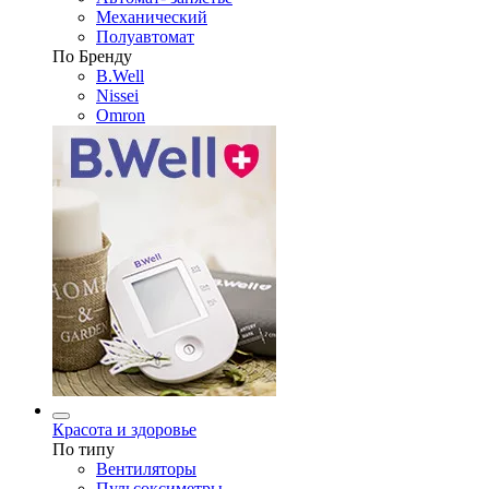
Механический
Полуавтомат
По Бренду
B.Well
Nissei
Omron
Красота и здоровье
По типу
Вентиляторы
Пульсоксиметры