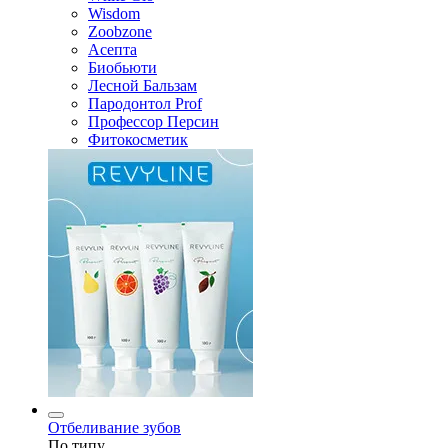
Wisdom
Zoobzone
Асепта
Биобьюти
Лесной Бальзам
Пародонтол Prof
Профессор Персин
Фитокосметик
Отбеливание зубов
По типу