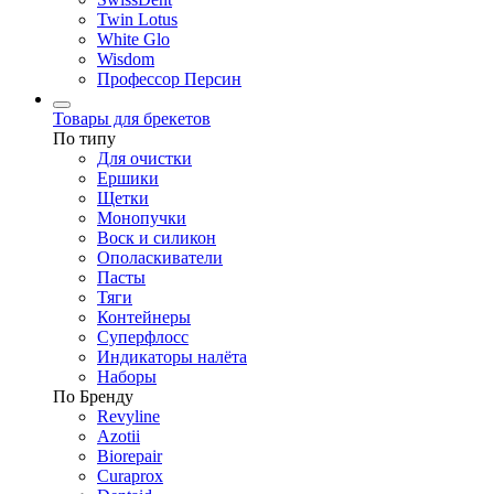
Twin Lotus
White Glo
Wisdom
Профессор Персин
Товары для брекетов
По типу
Для очистки
Ершики
Щетки
Монопучки
Воск и силикон
Ополаскиватели
Пасты
Тяги
Контейнеры
Суперфлосс
Индикаторы налёта
Наборы
По Бренду
Revyline
Azotii
Biorepair
Curaprox