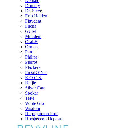
Dentaid
Domery
Dr. Steve
Erin Haiden
Fittydent
Fuchs
GUM
Miradent
Oral-B
Ormco
Paro
Philips
Pierrot
Plackers
PresiDENT
R.O.C.S.
Ruijie
Silver Care
Spokar
TePe
White Glo
Wisdom
Пародонтол Prof
Профессор Персин