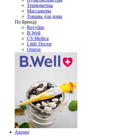
Термометры
Массажеры
Товары для дома
По Бренду
Revyline
B.Well
CS Medica
Little Doctor
Omron
Акции