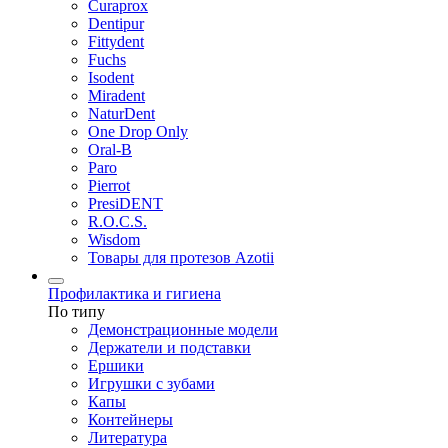
Curaprox
Dentipur
Fittydent
Fuchs
Isodent
Miradent
NaturDent
One Drop Only
Oral-B
Paro
Pierrot
PresiDENT
R.O.C.S.
Wisdom
Товары для протезов Azotii
Профилактика и гигиена
По типу
Демонстрационные модели
Держатели и подставки
Ершики
Игрушки с зубами
Капы
Контейнеры
Литература