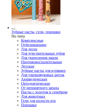
Зубные пасты, гели, порошки
По типу
Комплексные
Отбеливающие
Для десен
Для чувствительных зубов
Для укрепления эмали
Противовоспалительные
Детские
Зубные пасты для курящих
Для ультразвуковых щеток
Аюрведические
Ортодонтические
От неприятного запаха
Пасты с золотом и серебром
Для животных
Гели для полости рта
Порошки