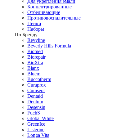
Для укрепления эмали
Концентрированные
Отбеливающие
Противовоспалительные
Пенки
Наборы
По Бренду
Revyline
Beverly Hills Formula
Biomed
Biorepair
BioXtra
Blanx
Bluem
Buccotherm
Curaprox
Curasept
Dentaid
Dentum
Desensin
FuchS
Global White
GreenIce
Listerine
Longa Vita