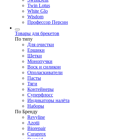
Twin Lotus
White Glo
Wisdom
Профессор Персин
Товары для брекетов
По типу
Для очистки
Ершики
Щетки
Монопучки
Воск и силикон
Ополаскиватели
Пасты
Тяги
Контейнеры
Суперфлосс
Индикаторы налёта
Наборы
По Бренду
Revyline
Azotii
Biorepair
Curaprox