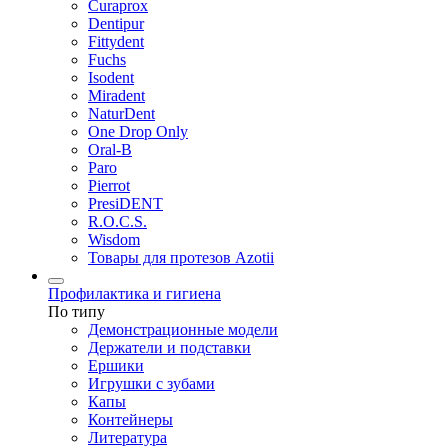
Curaprox
Dentipur
Fittydent
Fuchs
Isodent
Miradent
NaturDent
One Drop Only
Oral-B
Paro
Pierrot
PresiDENT
R.O.C.S.
Wisdom
Товары для протезов Azotii
Профилактика и гигиена
По типу
Демонстрационные модели
Держатели и подставки
Ершики
Игрушки с зубами
Капы
Контейнеры
Литература