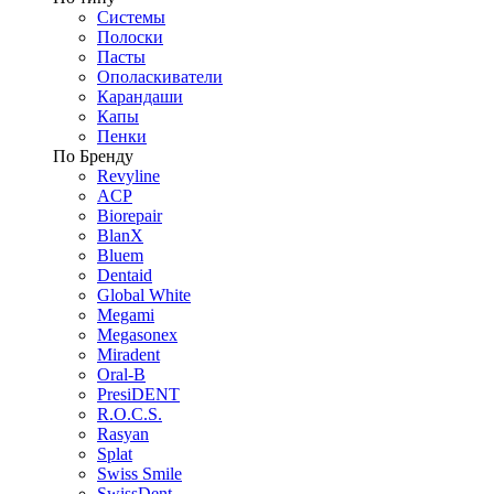
Системы
Полоски
Пасты
Ополаскиватели
Карандаши
Капы
Пенки
По Бренду
Revyline
ACP
Biorepair
BlanX
Bluem
Dentaid
Global White
Megami
Megasonex
Miradent
Oral-B
PresiDENT
R.O.C.S.
Rasyan
Splat
Swiss Smile
SwissDent