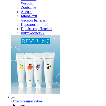
Wisdom
Zoobzone
Асепта
Биобьюти
Лесной Бальзам
Пародонтол Prof
Профессор Персин
Фитокосметик
Отбеливание зубов
По типу