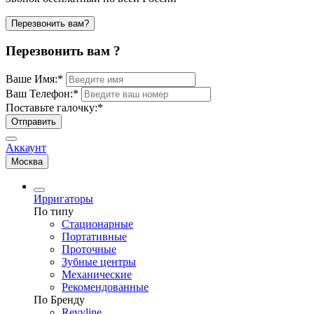
Перезвонить вам?
Перезвонить вам ?
Ваше Имя:
*
Ваш Телефон:
*
Поставьте галочку:
*
Отправить
Аккаунт
Москва
Ирригаторы
По типу
Стационарные
Портативные
Проточные
Зубные центры
Механические
Рекомендованные
По Бренду
Revyline