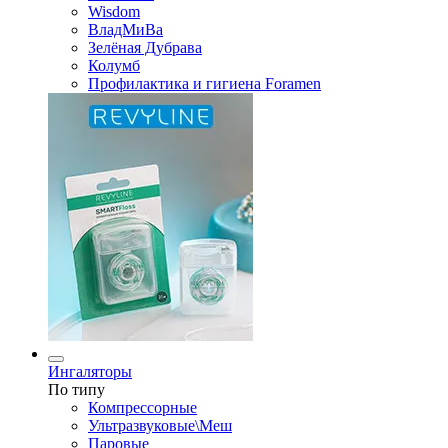
Wisdom
ВладМиВа
Зелёная Дубрава
Колумб
Профилактика и гигиена Foramen
Ингаляторы
По типу
Компрессорные
Ультразвуковые\Меш
Паровые