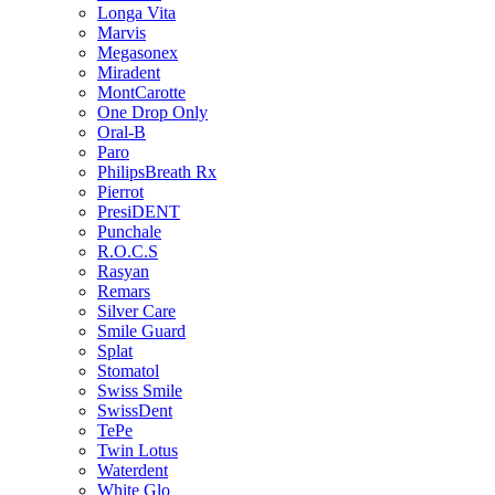
Longa Vita
Marvis
Megasonex
Miradent
MontCarotte
One Drop Only
Oral-B
Paro
PhilipsBreath Rx
Pierrot
PresiDENT
Punchale
R.O.C.S
Rasyan
Remars
Silver Care
Smile Guard
Splat
Stomatol
Swiss Smile
SwissDent
TePe
Twin Lotus
Waterdent
White Glo