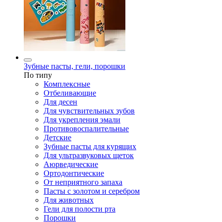
Зубные пасты, гели, порошки
По типу
Комплексные
Отбеливающие
Для десен
Для чувствительных зубов
Для укрепления эмали
Противовоспалительные
Детские
Зубные пасты для курящих
Для ультразвуковых щеток
Аюрведические
Ортодонтические
От неприятного запаха
Пасты с золотом и серебром
Для животных
Гели для полости рта
Порошки