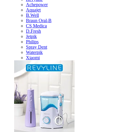
Achepower
Aquajet
B.Well
Braun Oral-B
CS Medica
D.Fresh
Jetpik
Philips
Spray Dent
Waterpik
Xiaomi