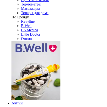
Термометры
Массажеры
Товары для дома
По Бренду
Revyline
B.Well
CS Medica
Little Doctor
Omron
Акции