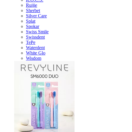
Ruijie
Sherbet
Silver Care
Splat
Spokar
Swiss Smile
Swissdent
TePe
Waterdent
White Glo
Wisdom