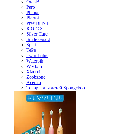
Oral-B
Paro
Philips
Pierrot
PresiDENT
R.O.C.S.
Silver Care
Smile Guard
Splat
TePe
Twin Lotus
Waterpik
Wisdom
Xiaomi
Zoobzone
Асепта
Товары для детей Spongebob