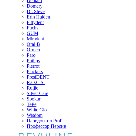
Dentaid
Domery
Dr. Steve
Erin Haiden
Fittydent
Fuchs
GUM
Miradent
Oral-B
Ormco
Paro
Philips
Pierrot
Plackers
PresiDENT
R.O.C.S.
Ruijie
Silver Care
Spokar
TePe
White Glo
Wisdom
Пародонтол Prof
Профессор Персин