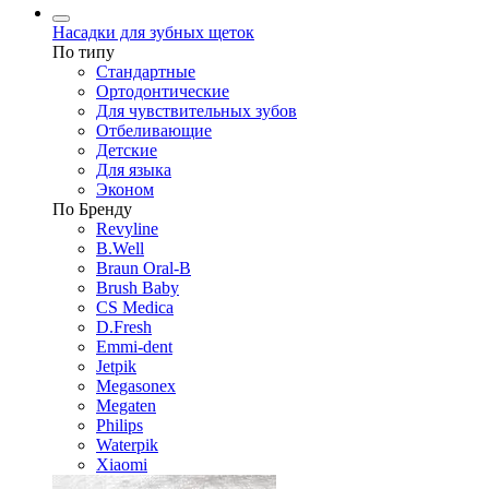
Насадки для зубных щеток
По типу
Стандартные
Ортодонтические
Для чувствительных зубов
Отбеливающие
Детские
Для языка
Эконом
По Бренду
Revyline
B.Well
Braun Oral-B
Brush Baby
CS Medica
D.Fresh
Emmi-dent
Jetpik
Megasonex
Megaten
Philips
Waterpik
Xiaomi