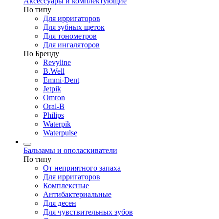
Аксессуары и комплектующие
По типу
Для ирригаторов
Для зубных щеток
Для тонометров
Для ингаляторов
По Бренду
Revyline
B.Well
Emmi-Dent
Jetpik
Omron
Oral-B
Philips
Waterpik
Waterpulse
Бальзамы и ополаскиватели
По типу
От неприятного запаха
Для ирригаторов
Комплексные
Антибактериальные
Для десен
Для чувствительных зубов