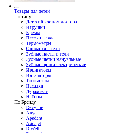
Товары для детей
По типу
Детский костюм доктора
Игрушки
Кремы
Песочные часы
Термометры
Ополаскиватели
Зубные пасты и гели
Зубные щетки мануальные
Зубные щетки электрические
Ирригаторы
Ингаляторы
Тонометры
Насадки
Держатели
Наборы
По Бренду
Revyline
Anya
Apadent
Aquajet
B.Well