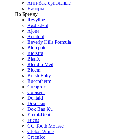
Антибактериальные
Наборы
По Бренду
Revyline
Aashadent
Ajona
Apadent
Beverly Hills Formula
Biorepair
BioXtra
BlanX
Blend-a-Med
Bluem
Brush Baby
Buccotherm
Curaprox
Curasept
Dentaid
Desensin
Dok Bau Ku
Emmi-Dent
Fuchs
GC Tooth Mousse
Global White
GreenIce