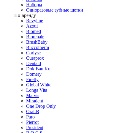
Наборы
Одноразовые зубные щетки
По Бренду
Revyline
Azotii
Biomed
Biorepair
BrushBaby
Buccotherm
Corlyse
Curaprox
Dentaid
Dok Bau Ku
Domery
Firefly
Global White
Longa Vita
Marvis
Miradent
One Drop Only
Oral-B
Paro
Pierrot
President
R.O.C.S.