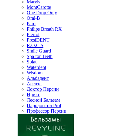
Marvis
MontCarotte
One Drop Only
Oral-B
Paro
Philips Breath RX
Pierrot
PresiDENT
R.O.C.S
Smile Guard
Spa for Teeth
Splat
Waterdent
Wisdom
Альбадент
Асепта
Доктор Персин
Ирикс
Лесной Бальзам
Пародонтол Prof
Профессор Персин