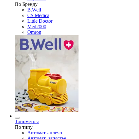
По Бренду
B.Well
CS Medica
Little Doctor
Med2000
Omron
Тонометры
По типу
Автомат - плечо
Автомат- запястье