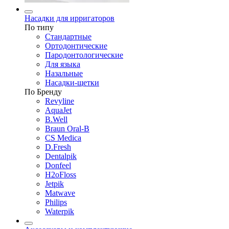
Насадки для ирригаторов
По типу
Стандартные
Ортодонтические
Пародонтологические
Для языка
Назальные
Насадки-щетки
По Бренду
Revyline
AquaJet
B.Well
Braun Oral-B
CS Medica
D.Fresh
Dentalpik
Donfeel
H2oFloss
Jetpik
Matwave
Philips
Waterpik