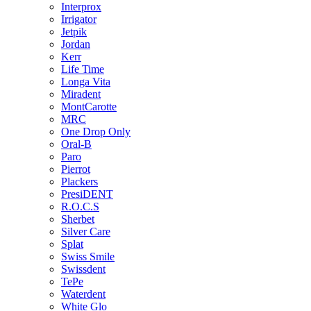
Interprox
Irrigator
Jetpik
Jordan
Kerr
Life Time
Longa Vita
Miradent
MontCarotte
MRC
One Drop Only
Oral-B
Paro
Pierrot
Plackers
PresiDENT
R.O.C.S
Sherbet
Silver Care
Splat
Swiss Smile
Swissdent
TePe
Waterdent
White Glo