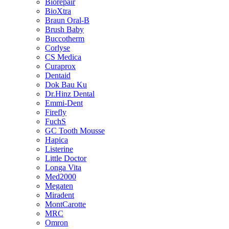
Biorepair
BioXtra
Braun Oral-B
Brush Baby
Buccotherm
Corlyse
CS Medica
Curaprox
Dentaid
Dok Bau Ku
Dr.Hinz Dental
Emmi-Dent
Firefly
FuchS
GC Tooth Mousse
Hapica
Listerine
Little Doctor
Longa Vita
Med2000
Megaten
Miradent
MontCarotte
MRC
Omron