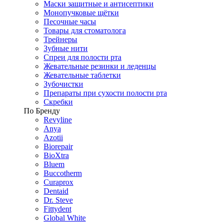
Маски защитные и антисептики
Монопучковые щётки
Песочные часы
Товары для стоматолога
Трейнеры
Зубные нити
Спреи для полости рта
Жевательные резинки и леденцы
Жевательные таблетки
Зубочистки
Препараты при сухости полости рта
Скребки
По Бренду
Revyline
Anya
Azotii
Biorepair
BioXtra
Bluem
Buccotherm
Curaprox
Dentaid
Dr. Steve
Fittydent
Global White