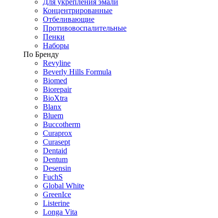
Для укрепления эмали
Концентрированные
Отбеливающие
Противовоспалительные
Пенки
Наборы
По Бренду
Revyline
Beverly Hills Formula
Biomed
Biorepair
BioXtra
Blanx
Bluem
Buccotherm
Curaprox
Curasept
Dentaid
Dentum
Desensin
FuchS
Global White
GreenIce
Listerine
Longa Vita