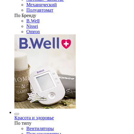
Механический
Полуавтомат
По Бренду
B.Well
Nissei
Omron
Красота и здоровье
По типу
Вентиляторы
Пульсоксиметры