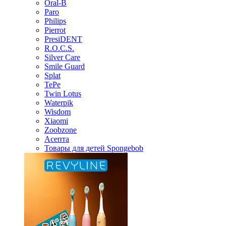
Oral-B
Paro
Philips
Pierrot
PresiDENT
R.O.C.S.
Silver Care
Smile Guard
Splat
TePe
Twin Lotus
Waterpik
Wisdom
Xiaomi
Zoobzone
Асепта
Товары для детей Spongebob