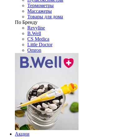
Термометры
Массажеры
Товары для дома
По Бренду
Revyline
B.Well
CS Medica
Little Doctor
Omron
Акции