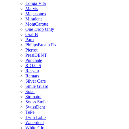
Longa Vita
Marvis
Megasonex
Miradent
MontCarotte
One Drop Only
Oral-B
Paro
PhilipsBreath Rx
Pierrot
PresiDENT
Punchale
R.O.C.S
Rasyan
Remars
Silver Care
Smile Guard
Splat
Stomatol
Swiss Smile
SwissDent
TePe
Twin Lotus
Waterdent
White Glo