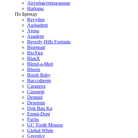
Антибактериальные
Наборы
По Бренду
Revyline
Aashadent
Ajona
Apadent
Beverly Hills Formula
Biorepair
BioXtra
BlanX
Blend-a-Med
Bluem
Brush Baby
Buccotherm
Curaprox
Curasept
Dentaid
Desensin
Dok Bau Ku
Emmi-Dent
Fuchs
GC Tooth Mousse
Global White
GreenIce