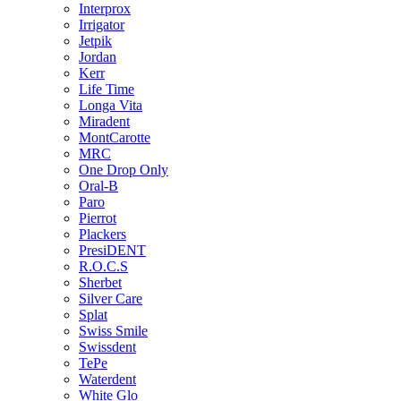
Interprox
Irrigator
Jetpik
Jordan
Kerr
Life Time
Longa Vita
Miradent
MontCarotte
MRC
One Drop Only
Oral-B
Paro
Pierrot
Plackers
PresiDENT
R.O.C.S
Sherbet
Silver Care
Splat
Swiss Smile
Swissdent
TePe
Waterdent
White Glo