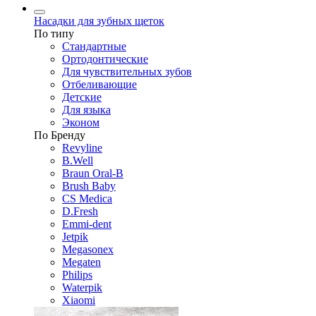
Насадки для зубных щеток
По типу
Стандартные
Ортодонтические
Для чувствительных зубов
Отбеливающие
Детские
Для языка
Эконом
По Бренду
Revyline
B.Well
Braun Oral-B
Brush Baby
CS Medica
D.Fresh
Emmi-dent
Jetpik
Megasonex
Megaten
Philips
Waterpik
Xiaomi