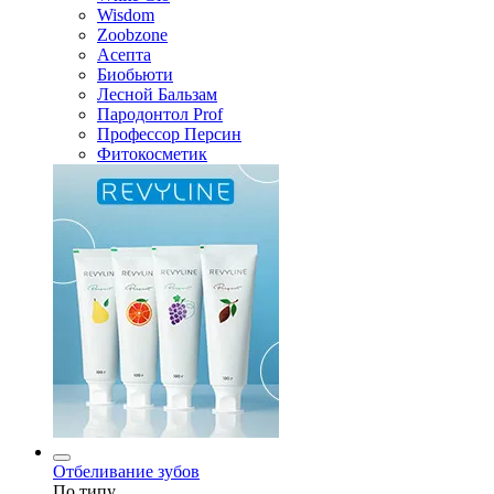
Wisdom
Zoobzone
Асепта
Биобьюти
Лесной Бальзам
Пародонтол Prof
Профессор Персин
Фитокосметик
Отбеливание зубов
По типу