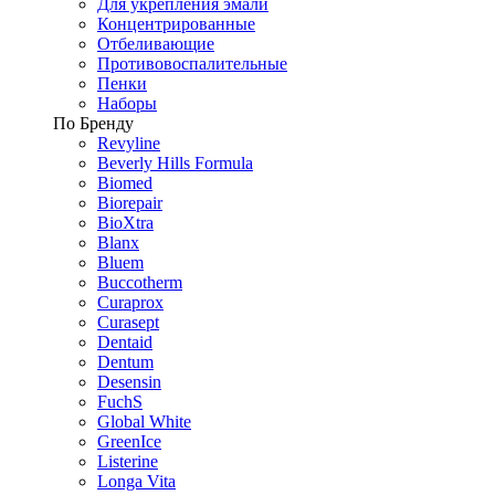
Для укрепления эмали
Концентрированные
Отбеливающие
Противовоспалительные
Пенки
Наборы
По Бренду
Revyline
Beverly Hills Formula
Biomed
Biorepair
BioXtra
Blanx
Bluem
Buccotherm
Curaprox
Curasept
Dentaid
Dentum
Desensin
FuchS
Global White
GreenIce
Listerine
Longa Vita