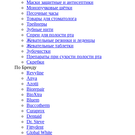
Маски защитные и антисептики
Монопучковые щётки
Песочные часы
Товары для стоматолога
Трейнеры
Зубные нити
Спреи для полости рта
Жевательные резинки и леденцы
Жевательные таблетки
Зубочистки
Препараты при сухости полости рта
Скребки
По Бренду
Revyline
Anya
Azotii
Biorepair
BioXtra
Bluem
Buccotherm
Curaprox
Dentaid
Dr. Steve
Fittydent
Global White