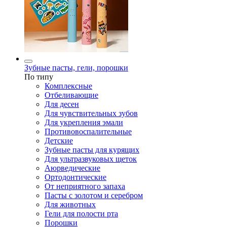
Зубные пасты, гели, порошки
По типу
Комплексные
Отбеливающие
Для десен
Для чувствительных зубов
Для укрепления эмали
Противовоспалительные
Детские
Зубные пасты для курящих
Для ультразвуковых щеток
Аюрведические
Ортодонтические
От неприятного запаха
Пасты с золотом и серебром
Для животных
Гели для полости рта
Порошки