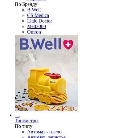
По Бренду
B.Well
CS Medica
Little Doctor
Med2000
Omron
Тонометры
По типу
Автомат - плечо
Автомат- запястье