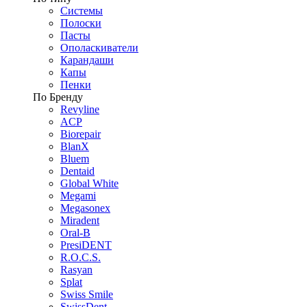
Системы
Полоски
Пасты
Ополаскиватели
Карандаши
Капы
Пенки
По Бренду
Revyline
ACP
Biorepair
BlanX
Bluem
Dentaid
Global White
Megami
Megasonex
Miradent
Oral-B
PresiDENT
R.O.C.S.
Rasyan
Splat
Swiss Smile
SwissDent