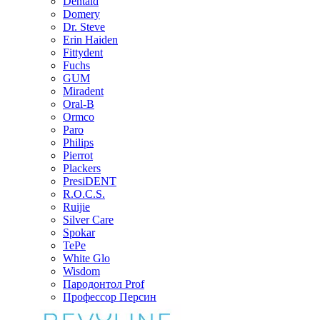
Dentaid
Domery
Dr. Steve
Erin Haiden
Fittydent
Fuchs
GUM
Miradent
Oral-B
Ormco
Paro
Philips
Pierrot
Plackers
PresiDENT
R.O.C.S.
Ruijie
Silver Care
Spokar
TePe
White Glo
Wisdom
Пародонтол Prof
Профессор Персин