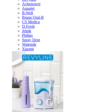
Achepower
Aquajet
B.Well
Braun Oral-B
CS Medica
D.Fresh
Jetpik
Philips
Spray Dent
Waterpik
Xiaomi