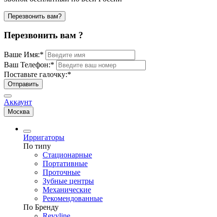
Перезвонить вам?
Перезвонить вам ?
Ваше Имя:
*
Ваш Телефон:
*
Поставьте галочку:
*
Отправить
Аккаунт
Москва
Ирригаторы
По типу
Стационарные
Портативные
Проточные
Зубные центры
Механические
Рекомендованные
По Бренду
Revyline