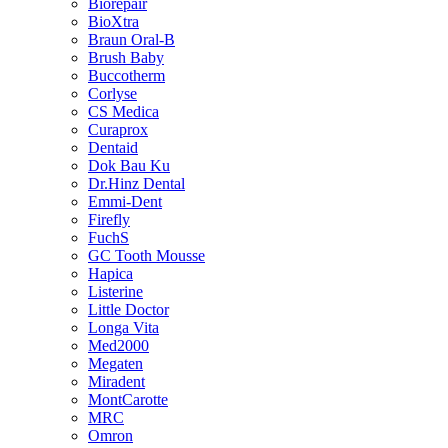
Biorepair
BioXtra
Braun Oral-B
Brush Baby
Buccotherm
Corlyse
CS Medica
Curaprox
Dentaid
Dok Bau Ku
Dr.Hinz Dental
Emmi-Dent
Firefly
FuchS
GC Tooth Mousse
Hapica
Listerine
Little Doctor
Longa Vita
Med2000
Megaten
Miradent
MontCarotte
MRC
Omron