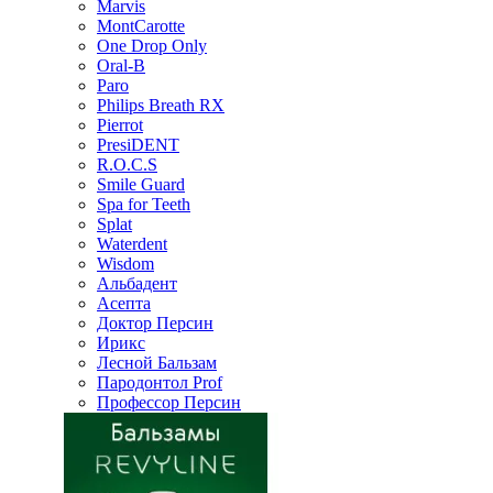
Marvis
MontCarotte
One Drop Only
Oral-B
Paro
Philips Breath RX
Pierrot
PresiDENT
R.O.C.S
Smile Guard
Spa for Teeth
Splat
Waterdent
Wisdom
Альбадент
Асепта
Доктор Персин
Ирикс
Лесной Бальзам
Пародонтол Prof
Профессор Персин