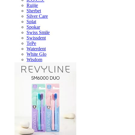
Ruijie
Sherbet
Silver Care
Splat
Spokar
Swiss Smile
Swissdent
TePe
Waterdent
White Glo
Wisdom