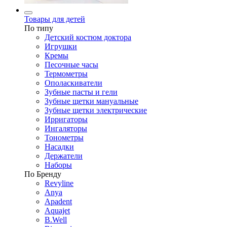
Товары для детей
По типу
Детский костюм доктора
Игрушки
Кремы
Песочные часы
Термометры
Ополаскиватели
Зубные пасты и гели
Зубные щетки мануальные
Зубные щетки электрические
Ирригаторы
Ингаляторы
Тонометры
Насадки
Держатели
Наборы
По Бренду
Revyline
Anya
Apadent
Aquajet
B.Well