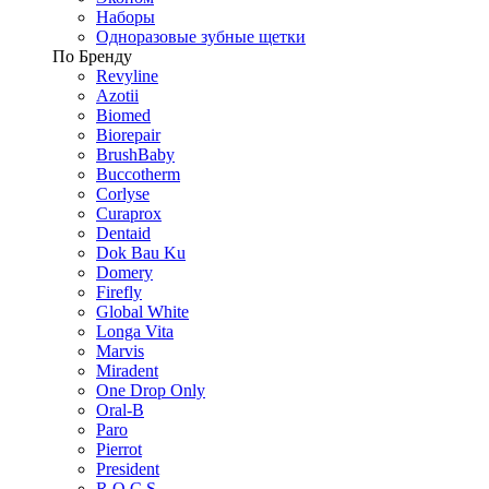
Наборы
Одноразовые зубные щетки
По Бренду
Revyline
Azotii
Biomed
Biorepair
BrushBaby
Buccotherm
Corlyse
Curaprox
Dentaid
Dok Bau Ku
Domery
Firefly
Global White
Longa Vita
Marvis
Miradent
One Drop Only
Oral-B
Paro
Pierrot
President
R.O.C.S.