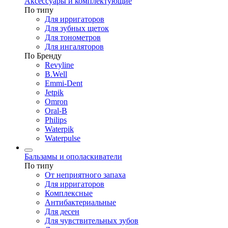
Аксессуары и комплектующие
По типу
Для ирригаторов
Для зубных щеток
Для тонометров
Для ингаляторов
По Бренду
Revyline
B.Well
Emmi-Dent
Jetpik
Omron
Oral-B
Philips
Waterpik
Waterpulse
Бальзамы и ополаскиватели
По типу
От неприятного запаха
Для ирригаторов
Комплексные
Антибактериальные
Для десен
Для чувствительных зубов