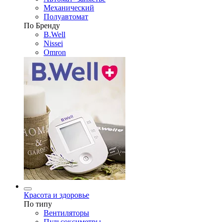
Механический
Полуавтомат
По Бренду
B.Well
Nissei
Omron
Красота и здоровье
По типу
Вентиляторы
Пульсоксиметры