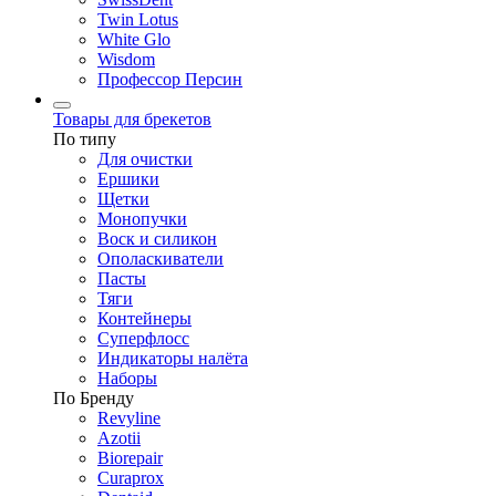
Twin Lotus
White Glo
Wisdom
Профессор Персин
Товары для брекетов
По типу
Для очистки
Ершики
Щетки
Монопучки
Воск и силикон
Ополаскиватели
Пасты
Тяги
Контейнеры
Суперфлосс
Индикаторы налёта
Наборы
По Бренду
Revyline
Azotii
Biorepair
Curaprox