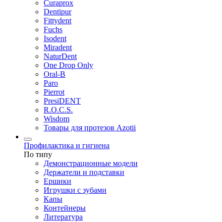
Curaprox
Dentipur
Fittydent
Fuchs
Isodent
Miradent
NaturDent
One Drop Only
Oral-B
Paro
Pierrot
PresiDENT
R.O.C.S.
Wisdom
Товары для протезов Azotii
Профилактика и гигиена
По типу
Демонстрационные модели
Держатели и подставки
Ершики
Игрушки с зубами
Капы
Контейнеры
Литература