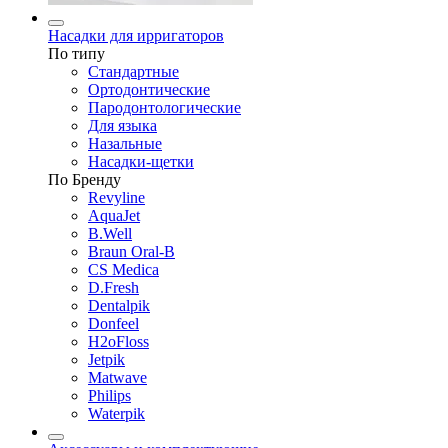
Насадки для ирригаторов
По типу
Стандартные
Ортодонтические
Пародонтологические
Для языка
Назальные
Насадки-щетки
По Бренду
Revyline
AquaJet
B.Well
Braun Oral-B
CS Medica
D.Fresh
Dentalpik
Donfeel
H2oFloss
Jetpik
Matwave
Philips
Waterpik