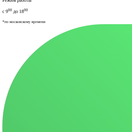
Режим работы
00
00
с 9
до 18
*по московскому времени