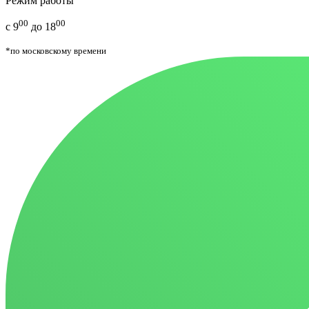
Режим работы
00
00
с 9
до 18
*по московскому времени