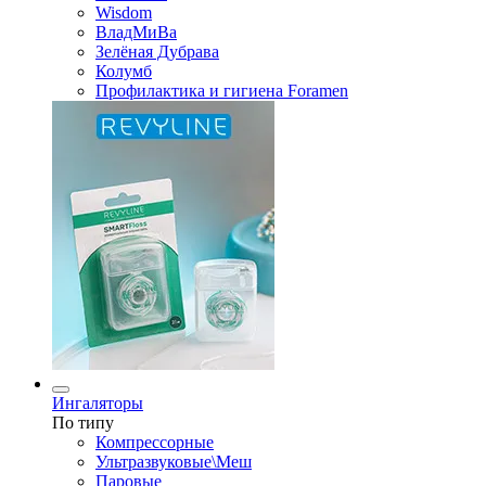
Wisdom
ВладМиВа
Зелёная Дубрава
Колумб
Профилактика и гигиена Foramen
Ингаляторы
По типу
Компрессорные
Ультразвуковые\Меш
Паровые