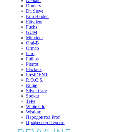
Dentaid
Domery
Dr. Steve
Erin Haiden
Fittydent
Fuchs
GUM
Miradent
Oral-B
Ormco
Paro
Philips
Pierrot
Plackers
PresiDENT
R.O.C.S.
Ruijie
Silver Care
Spokar
TePe
White Glo
Wisdom
Пародонтол Prof
Профессор Персин