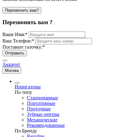
Перезвонить вам?
Перезвонить вам ?
Ваше Имя:
*
Ваш Телефон:
*
Поставьте галочку:
*
Отправить
Аккаунт
Москва
Ирригаторы
По типу
Стационарные
Портативные
Проточные
Зубные центры
Механические
Рекомендованные
По Бренду
Revyline