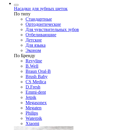
Насадки для зубных щеток
По типу
Стандартные
Ортодонтические
Для чувствительных зубов
Отбеливающие
Детские
Для языка
Эконом
По Бренду
Revyline
B.Well
Braun Oral-B
Brush Baby
CS Medica
D.Fresh
Emmi-dent
Jetpik
Megasonex
Megaten
Philips
Waterpik
Xiaomi