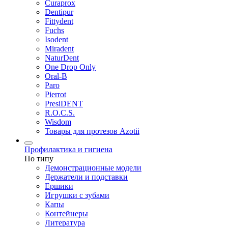
Curaprox
Dentipur
Fittydent
Fuchs
Isodent
Miradent
NaturDent
One Drop Only
Oral-B
Paro
Pierrot
PresiDENT
R.O.C.S.
Wisdom
Товары для протезов Azotii
Профилактика и гигиена
По типу
Демонстрационные модели
Держатели и подставки
Ершики
Игрушки с зубами
Капы
Контейнеры
Литература