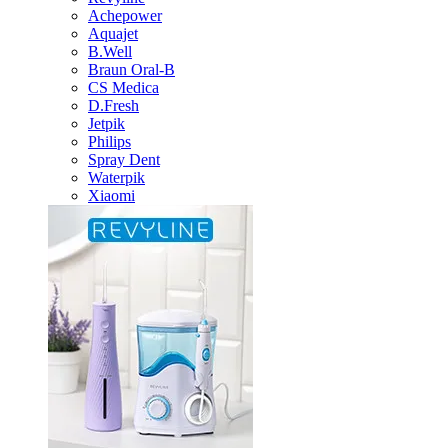
Achepower
Aquajet
B.Well
Braun Oral-B
CS Medica
D.Fresh
Jetpik
Philips
Spray Dent
Waterpik
Xiaomi