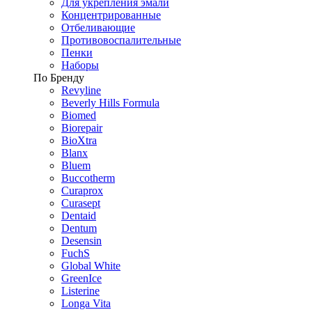
Для укрепления эмали
Концентрированные
Отбеливающие
Противовоспалительные
Пенки
Наборы
По Бренду
Revyline
Beverly Hills Formula
Biomed
Biorepair
BioXtra
Blanx
Bluem
Buccotherm
Curaprox
Curasept
Dentaid
Dentum
Desensin
FuchS
Global White
GreenIce
Listerine
Longa Vita