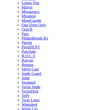
Longa Vita
Marvis
Megasonex
Miradent
MontCarotte
One Drop Only
Oral-B
Paro
PhilipsBreath Rx
Pierrot
PresiDENT
Punchale
R.O.C.S
Rasyan
Remars
Silver Care
Smile Guard
Splat
Stomatol
Swiss Smile
SwissDent
TePe
Twin Lotus
Waterdent
White Glo