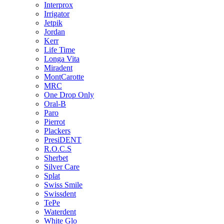
Interprox
Irrigator
Jetpik
Jordan
Kerr
Life Time
Longa Vita
Miradent
MontCarotte
MRC
One Drop Only
Oral-B
Paro
Pierrot
Plackers
PresiDENT
R.O.C.S
Sherbet
Silver Care
Splat
Swiss Smile
Swissdent
TePe
Waterdent
White Glo