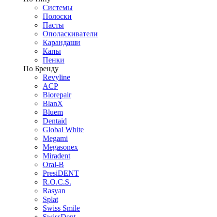
Системы
Полоски
Пасты
Ополаскиватели
Карандаши
Капы
Пенки
По Бренду
Revyline
ACP
Biorepair
BlanX
Bluem
Dentaid
Global White
Megami
Megasonex
Miradent
Oral-B
PresiDENT
R.O.C.S.
Rasyan
Splat
Swiss Smile
SwissDent