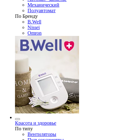
Механический
Полуавтомат
По Бренду
B.Well
Nissei
Omron
Красота и здоровье
По типу
Вентиляторы
Пульсоксиметры