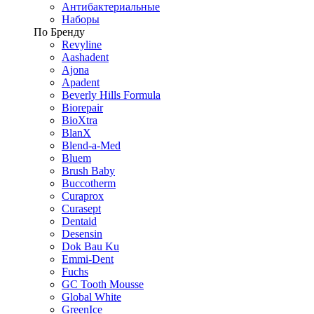
Антибактериальные
Наборы
По Бренду
Revyline
Aashadent
Ajona
Apadent
Beverly Hills Formula
Biorepair
BioXtra
BlanX
Blend-a-Med
Bluem
Brush Baby
Buccotherm
Curaprox
Curasept
Dentaid
Desensin
Dok Bau Ku
Emmi-Dent
Fuchs
GC Tooth Mousse
Global White
GreenIce