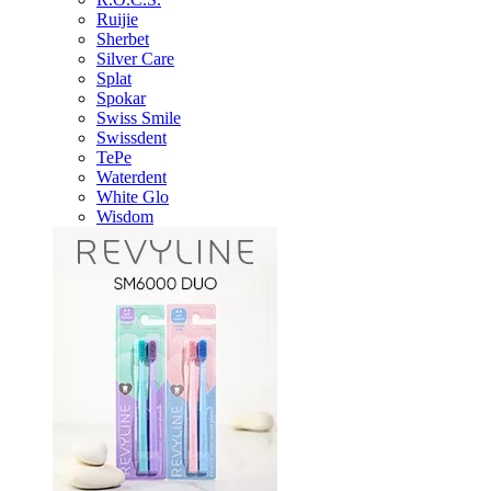
Ruijie
Sherbet
Silver Care
Splat
Spokar
Swiss Smile
Swissdent
TePe
Waterdent
White Glo
Wisdom