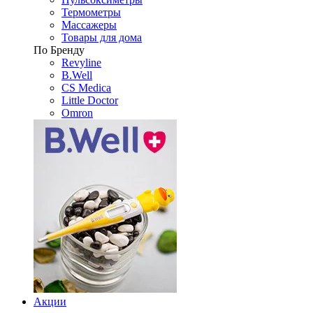
Термометры
Массажеры
Товары для дома
По Бренду
Revyline
B.Well
CS Medica
Little Doctor
Omron
Акции