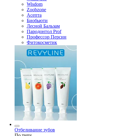
Wisdom
Zoobzone
Асепта
Биобьюти
Лесной Бальзам
Пародонтол Prof
Профессор Персин
Фитокосметик
Отбеливание зубов
По типу