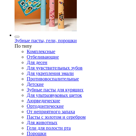
Зубные пасты, гели, порошки
По типу
Комплексные
Отбеливающие
Для десен
Для чувствительных зубов
Для укрепления эмали
Противовоспалительные
Детские
Зубные пасты для курящих
Для ультразвуковых щеток
Аюрведические
Ортодонтические
От неприятного запаха
Пасты с золотом и серебром
Для животных
Гели для полости рта
Порошки