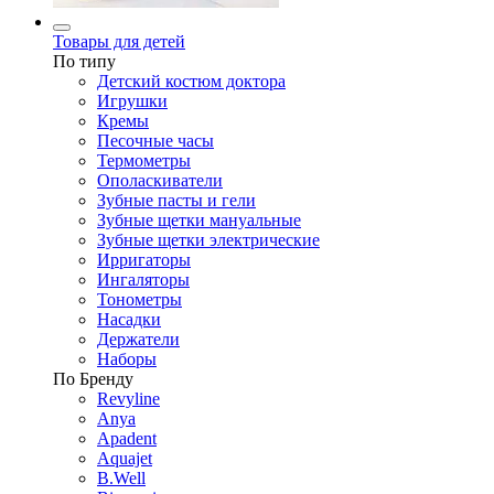
Товары для детей
По типу
Детский костюм доктора
Игрушки
Кремы
Песочные часы
Термометры
Ополаскиватели
Зубные пасты и гели
Зубные щетки мануальные
Зубные щетки электрические
Ирригаторы
Ингаляторы
Тонометры
Насадки
Держатели
Наборы
По Бренду
Revyline
Anya
Apadent
Aquajet
B.Well