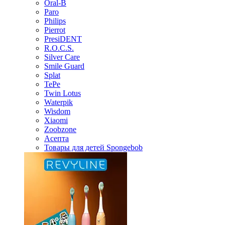
Oral-B
Paro
Philips
Pierrot
PresiDENT
R.O.C.S.
Silver Care
Smile Guard
Splat
TePe
Twin Lotus
Waterpik
Wisdom
Xiaomi
Zoobzone
Асепта
Товары для детей Spongebob