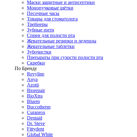
Маски защитные и антисептики
Монопучковые щётки
Песочные часы
Товары для стоматолога
Трейнеры
Зубные нити
Спреи для полости рта
Жевательные резинки и леденцы
Жевательные таблетки
Зубочистки
Препараты при сухости полости рта
Скребки
По Бренду
Revyline
Anya
Azotii
Biorepair
BioXtra
Bluem
Buccotherm
Curaprox
Dentaid
Dr. Steve
Fittydent
Global White