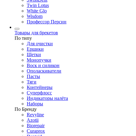
Twin Lotus
White Glo
Wisdom
Профессор Персин
Товары для брекетов
По типу
Для очистки
Ершики
Щетки
Монопучки
Воск и силикон
Ополаскиватели
Пасты
Тяги
Контейнеры
Суперфлосс
Индикаторы налёта
Наборы
По Бренду
Revyline
Azotii
Biorepair
Curaprox