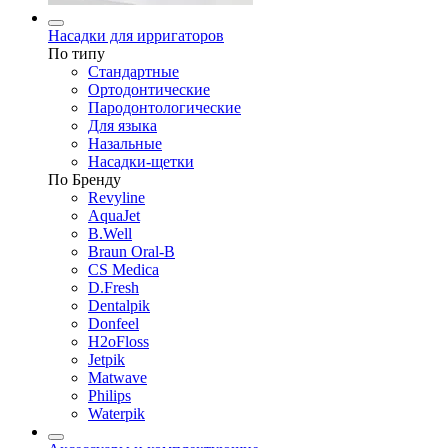
Насадки для ирригаторов
По типу
Стандартные
Ортодонтические
Пародонтологические
Для языка
Назальные
Насадки-щетки
По Бренду
Revyline
AquaJet
B.Well
Braun Oral-B
CS Medica
D.Fresh
Dentalpik
Donfeel
H2oFloss
Jetpik
Matwave
Philips
Waterpik