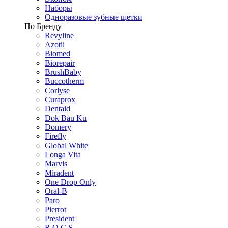
Наборы
Одноразовые зубные щетки
По Бренду
Revyline
Azotii
Biomed
Biorepair
BrushBaby
Buccotherm
Corlyse
Curaprox
Dentaid
Dok Bau Ku
Domery
Firefly
Global White
Longa Vita
Marvis
Miradent
One Drop Only
Oral-B
Paro
Pierrot
President
R.O.C.S.