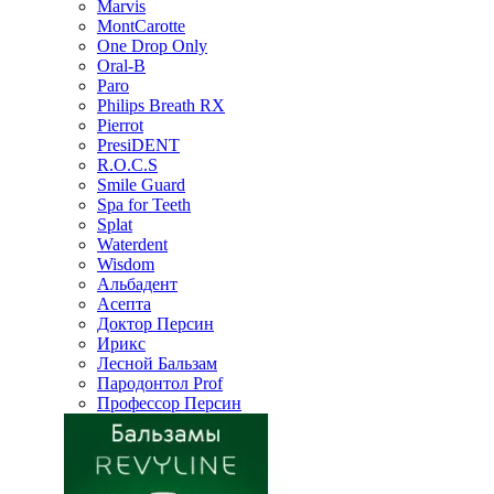
Marvis
MontCarotte
One Drop Only
Oral-B
Paro
Philips Breath RX
Pierrot
PresiDENT
R.O.C.S
Smile Guard
Spa for Teeth
Splat
Waterdent
Wisdom
Альбадент
Асепта
Доктор Персин
Ирикс
Лесной Бальзам
Пародонтол Prof
Профессор Персин