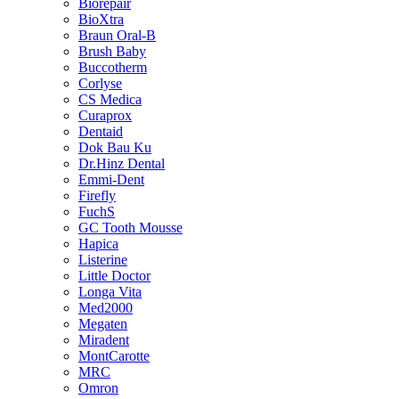
Biorepair
BioXtra
Braun Oral-B
Brush Baby
Buccotherm
Corlyse
CS Medica
Curaprox
Dentaid
Dok Bau Ku
Dr.Hinz Dental
Emmi-Dent
Firefly
FuchS
GC Tooth Mousse
Hapica
Listerine
Little Doctor
Longa Vita
Med2000
Megaten
Miradent
MontCarotte
MRC
Omron