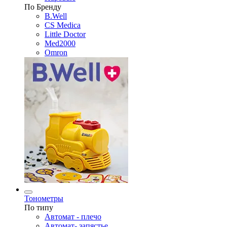
По Бренду
B.Well
CS Medica
Little Doctor
Med2000
Omron
Тонометры
По типу
Автомат - плечо
Автомат- запястье