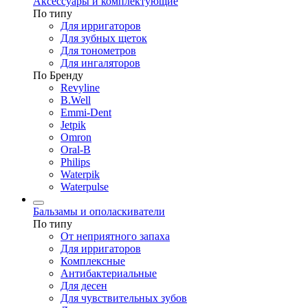
Аксессуары и комплектующие
По типу
Для ирригаторов
Для зубных щеток
Для тонометров
Для ингаляторов
По Бренду
Revyline
B.Well
Emmi-Dent
Jetpik
Omron
Oral-B
Philips
Waterpik
Waterpulse
Бальзамы и ополаскиватели
По типу
От неприятного запаха
Для ирригаторов
Комплексные
Антибактериальные
Для десен
Для чувствительных зубов