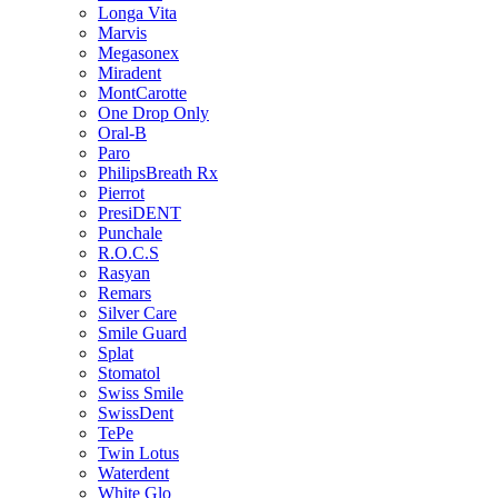
Longa Vita
Marvis
Megasonex
Miradent
MontCarotte
One Drop Only
Oral-B
Paro
PhilipsBreath Rx
Pierrot
PresiDENT
Punchale
R.O.C.S
Rasyan
Remars
Silver Care
Smile Guard
Splat
Stomatol
Swiss Smile
SwissDent
TePe
Twin Lotus
Waterdent
White Glo