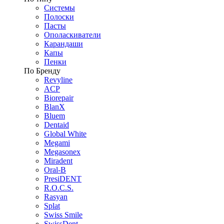
Системы
Полоски
Пасты
Ополаскиватели
Карандаши
Капы
Пенки
По Бренду
Revyline
ACP
Biorepair
BlanX
Bluem
Dentaid
Global White
Megami
Megasonex
Miradent
Oral-B
PresiDENT
R.O.C.S.
Rasyan
Splat
Swiss Smile
SwissDent