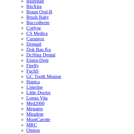
Biorepair
BioXtra
Braun Oral-B
Brush Baby
Buccotherm
Corlyse
CS Medica
Curaprox
Dentaid
Dok Bau Ku
Dr.Hinz Dental
Emmi-Dent
Firefly
FuchS
GC Tooth Mousse
Hapica
Listerine
Little Doctor
Longa Vita
Med2000
Megaten
Miradent
MontCarotte
MRC
Omron