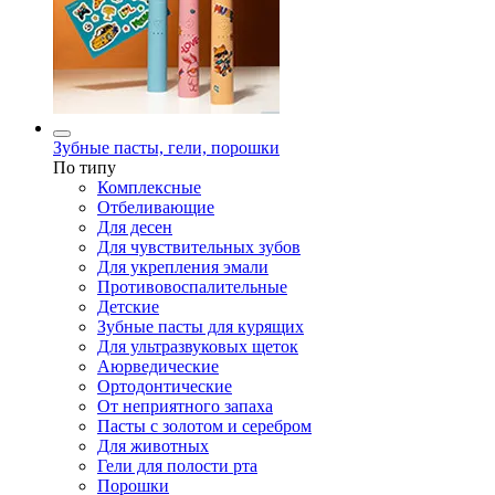
Зубные пасты, гели, порошки
По типу
Комплексные
Отбеливающие
Для десен
Для чувствительных зубов
Для укрепления эмали
Противовоспалительные
Детские
Зубные пасты для курящих
Для ультразвуковых щеток
Аюрведические
Ортодонтические
От неприятного запаха
Пасты с золотом и серебром
Для животных
Гели для полости рта
Порошки