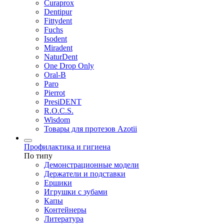
Curaprox
Dentipur
Fittydent
Fuchs
Isodent
Miradent
NaturDent
One Drop Only
Oral-B
Paro
Pierrot
PresiDENT
R.O.C.S.
Wisdom
Товары для протезов Azotii
Профилактика и гигиена
По типу
Демонстрационные модели
Держатели и подставки
Ершики
Игрушки с зубами
Капы
Контейнеры
Литература