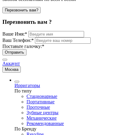
Перезвонить вам?
Перезвонить вам ?
Ваше Имя:
*
Ваш Телефон:
*
Поставьте галочку:
*
Отправить
Аккаунт
Москва
Ирригаторы
По типу
Стационарные
Портативные
Проточные
Зубные центры
Механические
Рекомендованные
По Бренду
Revyline