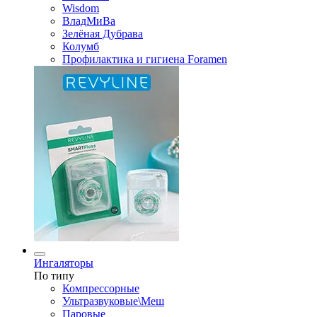
Wisdom
ВладМиВа
Зелёная Дубрава
Колумб
Профилактика и гигиена Foramen
Ингаляторы
По типу
Компрессорные
Ультразвуковые\Меш
Паровые