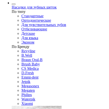
Насадки для зубных щеток
По типу
Стандартные
Ортодонтические
Для чувствительных зубов
Отбеливающие
Детские
Для языка
Эконом
По Бренду
Revyline
B.Well
Braun Oral-B
Brush Baby
CS Medica
D.Fresh
Emmi-dent
Jetpik
Megasonex
Megaten
Philips
Waterpik
Xiaomi