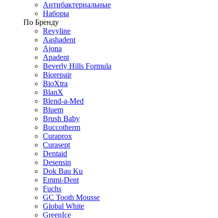
Антибактериальные
Наборы
По Бренду
Revyline
Aashadent
Ajona
Apadent
Beverly Hills Formula
Biorepair
BioXtra
BlanX
Blend-a-Med
Bluem
Brush Baby
Buccotherm
Curaprox
Curasept
Dentaid
Desensin
Dok Bau Ku
Emmi-Dent
Fuchs
GC Tooth Mousse
Global White
GreenIce