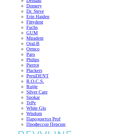
Dentaid
Domery
Dr. Steve
Erin Haiden
Fittydent
Fuchs
GUM
Miradent
Oral-B
Ormco
Paro
Philips
Pierrot
Plackers
PresiDENT
R.O.C.S.
Ruijie
Silver Care
Spokar
TePe
White Glo
Wisdom
Пародонтол Prof
Профессор Персин