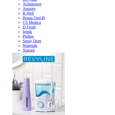
Achepower
Aquajet
B.Well
Braun Oral-B
CS Medica
D.Fresh
Jetpik
Philips
Spray Dent
Waterpik
Xiaomi