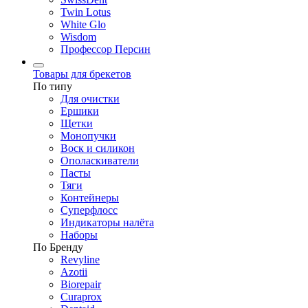
Twin Lotus
White Glo
Wisdom
Профессор Персин
Товары для брекетов
По типу
Для очистки
Ершики
Щетки
Монопучки
Воск и силикон
Ополаскиватели
Пасты
Тяги
Контейнеры
Суперфлосс
Индикаторы налёта
Наборы
По Бренду
Revyline
Azotii
Biorepair
Curaprox