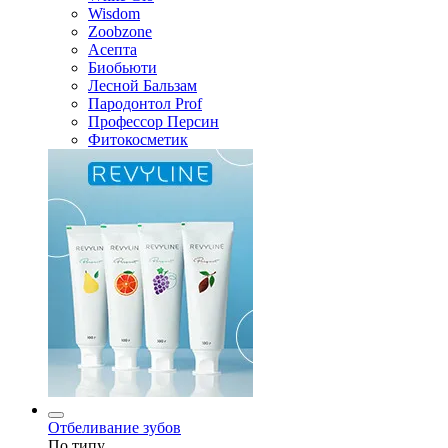
Wisdom
Zoobzone
Асепта
Биобьюти
Лесной Бальзам
Пародонтол Prof
Профессор Персин
Фитокосметик
Отбеливание зубов
По типу