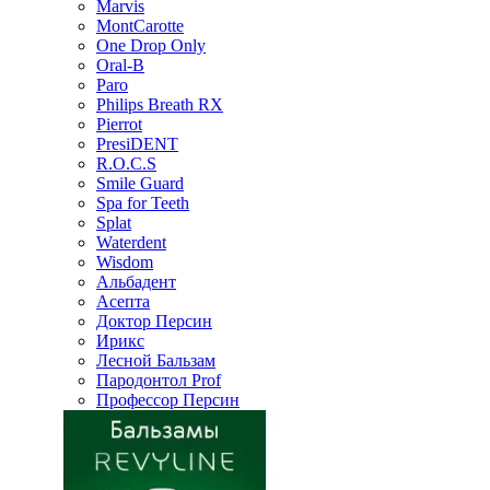
Marvis
MontCarotte
One Drop Only
Oral-B
Paro
Philips Breath RX
Pierrot
PresiDENT
R.O.C.S
Smile Guard
Spa for Teeth
Splat
Waterdent
Wisdom
Альбадент
Асепта
Доктор Персин
Ирикс
Лесной Бальзам
Пародонтол Prof
Профессор Персин