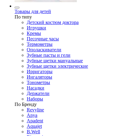
Товары для детей
По типу
Детский костюм доктора
Игрушки
Кремы
Песочные часы
Термометры
Ополаскиватели
Зубные пасты и гели
Зубные щетки мануальные
Зубные щетки электрические
Ирригаторы
Ингаляторы
Тонометры
Насадки
Держатели
Наборы
По Бренду
Revyline
Anya
Apadent
Aquajet
B.Well