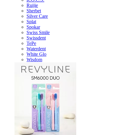
Ruijie
Sherbet
Silver Care
Splat
Spokar
Swiss Smile
Swissdent
TePe
Waterdent
White Glo
Wisdom