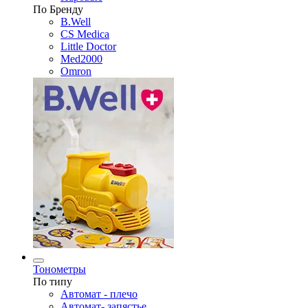
По Бренду
B.Well
CS Medica
Little Doctor
Med2000
Omron
Тонометры
По типу
Автомат - плечо
Автомат- запястье