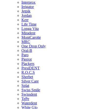
Interprox
Irrigator
Jetpik
Jordan
Kerr
Life Time
Longa Vita
Miradent
MontCarotte
MRC
One Drop Only
Oral-B
Paro
Pierrot
Plackers
PresiDENT
R.O.C.S
Sherbet
Silver Care
Splat
Swiss Smile
Swissdent
TePe
Waterdent
White Glo