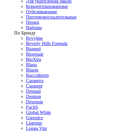
Для укрепления эмали
Концентрированные
Отбеливающие
Противовоспалительные
Пенки
Наборы
По Бренду
Revyline
Beverly Hills Formula
Biomed
Biorepair
BioXtra
Blanx
Bluem
Buccotherm
Curaprox
Curasept
Dentaid
Dentum
Desensin
FuchS
Global White
GreenIce
Listerine
Longa Vita