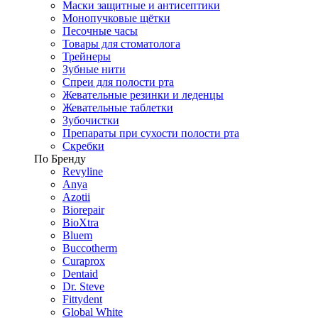
Маски защитные и антисептики
Монопучковые щётки
Песочные часы
Товары для стоматолога
Трейнеры
Зубные нити
Спреи для полости рта
Жевательные резинки и леденцы
Жевательные таблетки
Зубочистки
Препараты при сухости полости рта
Скребки
По Бренду
Revyline
Anya
Azotii
Biorepair
BioXtra
Bluem
Buccotherm
Curaprox
Dentaid
Dr. Steve
Fittydent
Global White