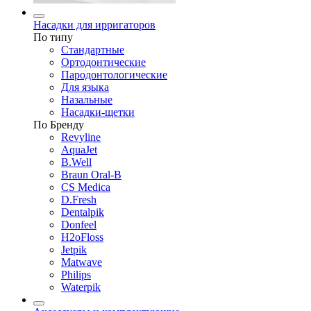
Насадки для ирригаторов
По типу
Стандартные
Ортодонтические
Пародонтологические
Для языка
Назальные
Насадки-щетки
По Бренду
Revyline
AquaJet
B.Well
Braun Oral-B
CS Medica
D.Fresh
Dentalpik
Donfeel
H2oFloss
Jetpik
Matwave
Philips
Waterpik