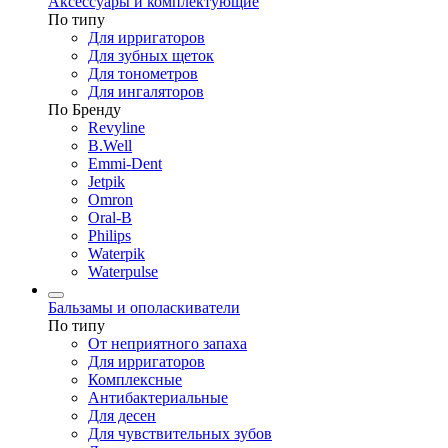
Аксессуары и комплектующие
По типу
Для ирригаторов
Для зубных щеток
Для тонометров
Для ингаляторов
По Бренду
Revyline
B.Well
Emmi-Dent
Jetpik
Omron
Oral-B
Philips
Waterpik
Waterpulse
Бальзамы и ополаскиватели
По типу
От неприятного запаха
Для ирригаторов
Комплексные
Антибактериальные
Для десен
Для чувствительных зубов