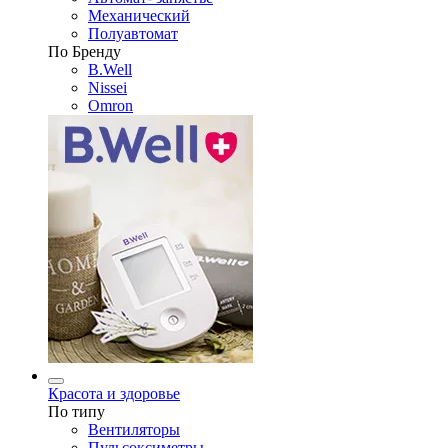
Механический
Полуавтомат
По Бренду
B.Well
Nissei
Omron
Красота и здоровье
По типу
Вентиляторы
Пульсоксиметры