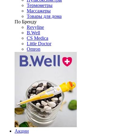
Термометры
Массажеры
Товары для дома
По Бренду
Revyline
B.Well
CS Medica
Little Doctor
Omron
Акции