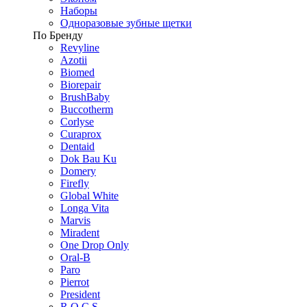
Наборы
Одноразовые зубные щетки
По Бренду
Revyline
Azotii
Biomed
Biorepair
BrushBaby
Buccotherm
Corlyse
Curaprox
Dentaid
Dok Bau Ku
Domery
Firefly
Global White
Longa Vita
Marvis
Miradent
One Drop Only
Oral-B
Paro
Pierrot
President
R.O.C.S.