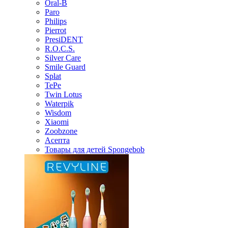
Oral-B
Paro
Philips
Pierrot
PresiDENT
R.O.C.S.
Silver Care
Smile Guard
Splat
TePe
Twin Lotus
Waterpik
Wisdom
Xiaomi
Zoobzone
Асепта
Товары для детей Spongebob