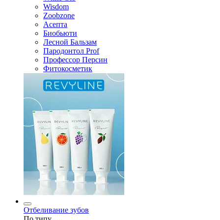
Wisdom
Zoobzone
Асепта
Биобьюти
Лесной Бальзам
Пародонтол Prof
Профессор Персин
Фитокосметик
Отбеливание зубов
По типу