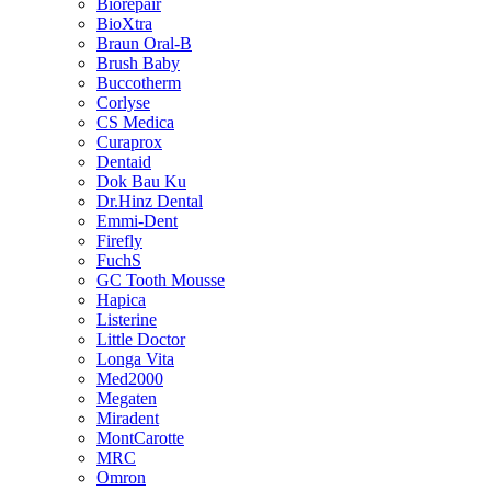
Biorepair
BioXtra
Braun Oral-B
Brush Baby
Buccotherm
Corlyse
CS Medica
Curaprox
Dentaid
Dok Bau Ku
Dr.Hinz Dental
Emmi-Dent
Firefly
FuchS
GC Tooth Mousse
Hapica
Listerine
Little Doctor
Longa Vita
Med2000
Megaten
Miradent
MontCarotte
MRC
Omron