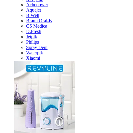
Achepower
Aquajet
B.Well
Braun Oral-B
CS Medica
D.Fresh
Jetpik
Philips
Spray Dent
Waterpik
Xiaomi