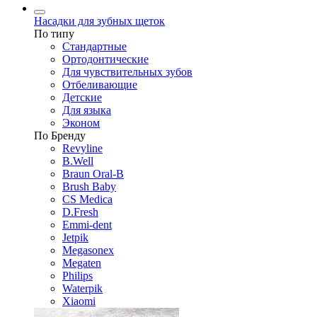
Насадки для зубных щеток
По типу
Стандартные
Ортодонтические
Для чувствительных зубов
Отбеливающие
Детские
Для языка
Эконом
По Бренду
Revyline
B.Well
Braun Oral-B
Brush Baby
CS Medica
D.Fresh
Emmi-dent
Jetpik
Megasonex
Megaten
Philips
Waterpik
Xiaomi