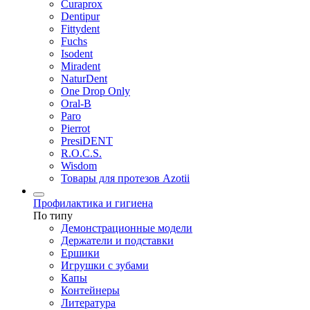
Curaprox
Dentipur
Fittydent
Fuchs
Isodent
Miradent
NaturDent
One Drop Only
Oral-B
Paro
Pierrot
PresiDENT
R.O.C.S.
Wisdom
Товары для протезов Azotii
Профилактика и гигиена
По типу
Демонстрационные модели
Держатели и подставки
Ершики
Игрушки с зубами
Капы
Контейнеры
Литература