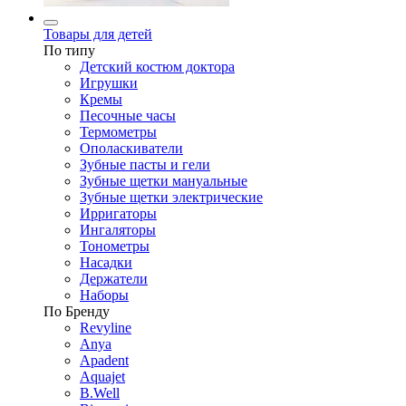
Товары для детей
По типу
Детский костюм доктора
Игрушки
Кремы
Песочные часы
Термометры
Ополаскиватели
Зубные пасты и гели
Зубные щетки мануальные
Зубные щетки электрические
Ирригаторы
Ингаляторы
Тонометры
Насадки
Держатели
Наборы
По Бренду
Revyline
Anya
Apadent
Aquajet
B.Well