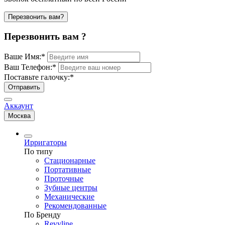
Перезвонить вам?
Перезвонить вам ?
Ваше Имя:
*
Ваш Телефон:
*
Поставьте галочку:
*
Отправить
Аккаунт
Москва
Ирригаторы
По типу
Стационарные
Портативные
Проточные
Зубные центры
Механические
Рекомендованные
По Бренду
Revyline