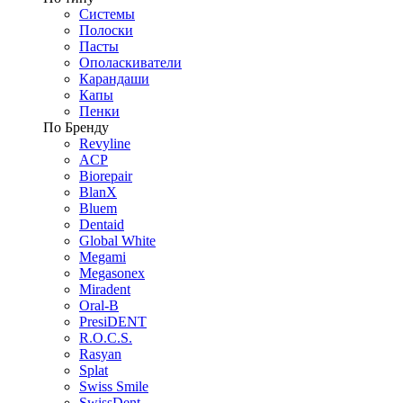
Системы
Полоски
Пасты
Ополаскиватели
Карандаши
Капы
Пенки
По Бренду
Revyline
ACP
Biorepair
BlanX
Bluem
Dentaid
Global White
Megami
Megasonex
Miradent
Oral-B
PresiDENT
R.O.C.S.
Rasyan
Splat
Swiss Smile
SwissDent