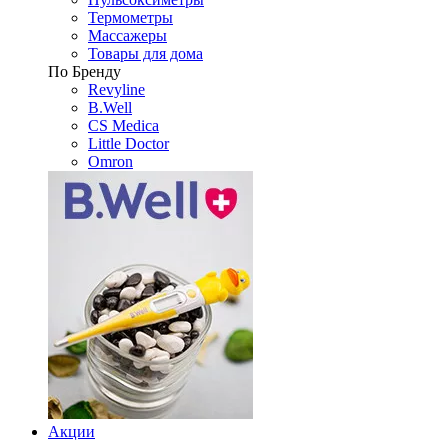
Термометры
Массажеры
Товары для дома
По Бренду
Revyline
B.Well
CS Medica
Little Doctor
Omron
Акции