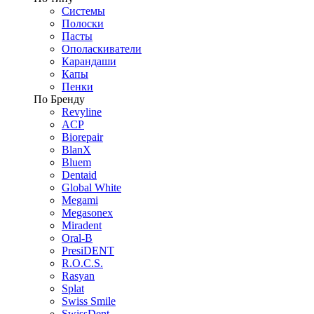
Системы
Полоски
Пасты
Ополаскиватели
Карандаши
Капы
Пенки
По Бренду
Revyline
ACP
Biorepair
BlanX
Bluem
Dentaid
Global White
Megami
Megasonex
Miradent
Oral-B
PresiDENT
R.O.C.S.
Rasyan
Splat
Swiss Smile
SwissDent