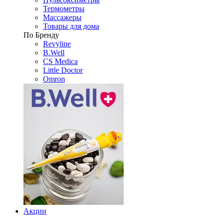
Термометры
Массажеры
Товары для дома
По Бренду
Revyline
B.Well
CS Medica
Little Doctor
Omron
Акции