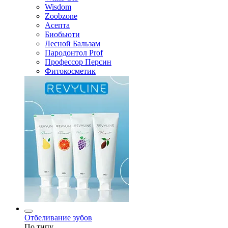
Wisdom
Zoobzone
Асепта
Биобьюти
Лесной Бальзам
Пародонтол Prof
Профессор Персин
Фитокосметик
Отбеливание зубов
По типу