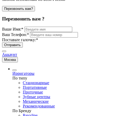
Перезвонить вам?
Перезвонить вам ?
Ваше Имя:
*
Ваш Телефон:
*
Поставьте галочку:
*
Отправить
Аккаунт
Москва
Ирригаторы
По типу
Стационарные
Портативные
Проточные
Зубные центры
Механические
Рекомендованные
По Бренду
Revyline