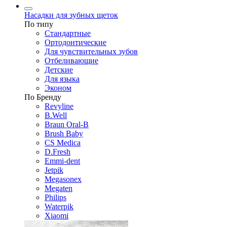
Насадки для зубных щеток
По типу
Стандартные
Ортодонтические
Для чувствительных зубов
Отбеливающие
Детские
Для языка
Эконом
По Бренду
Revyline
B.Well
Braun Oral-B
Brush Baby
CS Medica
D.Fresh
Emmi-dent
Jetpik
Megasonex
Megaten
Philips
Waterpik
Xiaomi