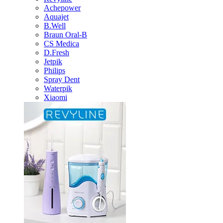
Achepower
Aquajet
B.Well
Braun Oral-B
CS Medica
D.Fresh
Jetpik
Philips
Spray Dent
Waterpik
Xiaomi