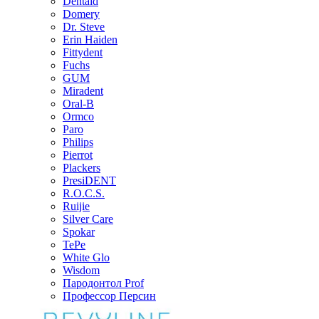
Dentaid
Domery
Dr. Steve
Erin Haiden
Fittydent
Fuchs
GUM
Miradent
Oral-B
Ormco
Paro
Philips
Pierrot
Plackers
PresiDENT
R.O.C.S.
Ruijie
Silver Care
Spokar
TePe
White Glo
Wisdom
Пародонтол Prof
Профессор Персин