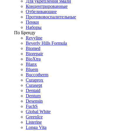
Для укрепления эмали
Концентрированные
Отбеливающие
Противовоспалительные
Пенки
Наборы
По Бренду
Revyline
Beverly Hills Formula
Biomed
Biorepair
BioXtra
Blanx
Bluem
Buccotherm
Curaprox
Curasept
Dentaid
Dentum
Desensin
FuchS
Global White
GreenIce
Listerine
Longa Vita