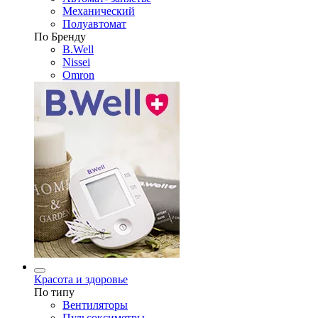
Механический
Полуавтомат
По Бренду
B.Well
Nissei
Omron
Красота и здоровье
По типу
Вентиляторы
Пульсоксиметры