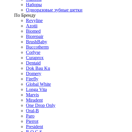
Наборы
Одноразовые зубные щетки
По Бренду
Revyline
Azotii
Biomed
Biorepair
BrushBaby
Buccotherm
Corlyse
Curaprox
Dentaid
Dok Bau Ku
Domery
Firefly
Global White
Longa Vita
Marvis
Miradent
One Drop Only
Oral-B
Paro
Pierrot
President
R.O.C.S.