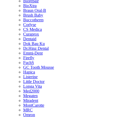
Biorepair
BioXtra
Braun Oral-B
Brush Baby
Buccotherm
Corlyse
CS Medica
Curaprox
Dentaid
Dok Bau Ku
Dr.Hinz Dental
Emmi-Dent
Firefly
FuchS
GC Tooth Mousse
Hapica
Listerine
Little Doctor
Longa Vita
Med2000
Megaten
Miradent
MontCarotte
MRC
Omron