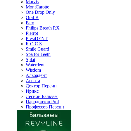
Marvis
MontCarotte
One Drop Only
Oral-B
Paro
Philips Breath RX
Pierrot
PresiDENT
R.O.C.S
Smile Guard
Spa for Teeth
Splat
Waterdent
Wisdom
Альбадент
Асепта
Доктор Персин
Ирикс
Лесной Бальзам
Пародонтол Prof
Профессор Персин