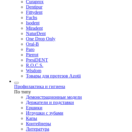
Curaprox
Dentipur
Fittydent
Fuchs
Isodent
Miradent
NaturDent
One Drop Only
Oral-B
Paro
Pierrot
PresiDENT
R.O.C.S.
Wisdom
Товары для протезов Azotii
Профилактика и гигиена
По типу
Демонстрационные модели
Держатели и подставки
Ершики
Игрушки с зубами
Капы
Контейнеры
Литература