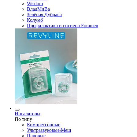
Wisdom
ВладМиВа
Зелёная Дубрава
Колумб
Профилактика и гигиена Foramen
Ингаляторы
По типу
Компрессорные
Ультразвуковые\Меш
Паровые