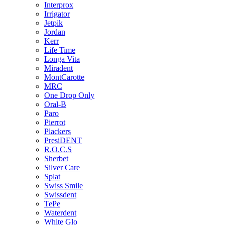
Interprox
Irrigator
Jetpik
Jordan
Kerr
Life Time
Longa Vita
Miradent
MontCarotte
MRC
One Drop Only
Oral-B
Paro
Pierrot
Plackers
PresiDENT
R.O.C.S
Sherbet
Silver Care
Splat
Swiss Smile
Swissdent
TePe
Waterdent
White Glo