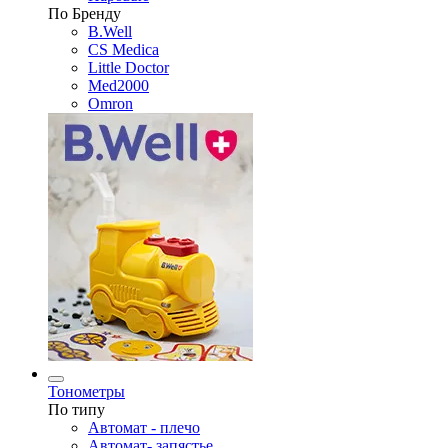
По Бренду
B.Well
CS Medica
Little Doctor
Med2000
Omron
Тонометры
По типу
Автомат - плечо
Автомат- запястье