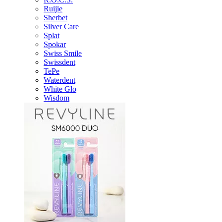
Ruijie
Sherbet
Silver Care
Splat
Spokar
Swiss Smile
Swissdent
TePe
Waterdent
White Glo
Wisdom