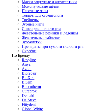
Маски защитные и антисептики
Монопучковые щётки
Песочные часы
Товары для стоматолога
Трейнеры
Зубные нити
Спреи для полости рта
Жевательные резинки и леденцы
Жевательные таблетки
Зубочистки
Препараты при сухости полости рта
Скребки
По Бренду
Revyline
Anya
Azotii
Biorepair
BioXtra
Bluem
Buccotherm
Curaprox
Dentaid
Dr. Steve
Fittydent
Global White