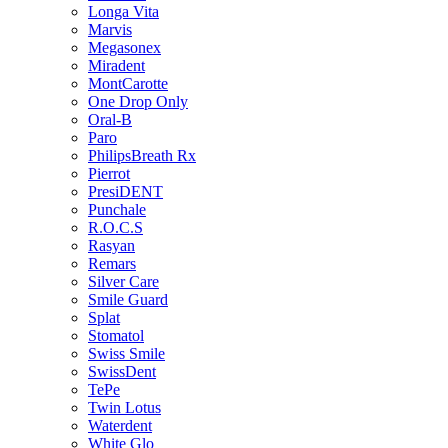
Longa Vita
Marvis
Megasonex
Miradent
MontCarotte
One Drop Only
Oral-B
Paro
PhilipsBreath Rx
Pierrot
PresiDENT
Punchale
R.O.C.S
Rasyan
Remars
Silver Care
Smile Guard
Splat
Stomatol
Swiss Smile
SwissDent
TePe
Twin Lotus
Waterdent
White Glo