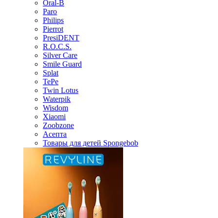
Oral-B
Paro
Philips
Pierrot
PresiDENT
R.O.C.S.
Silver Care
Smile Guard
Splat
TePe
Twin Lotus
Waterpik
Wisdom
Xiaomi
Zoobzone
Асепта
Товары для детей Spongebob