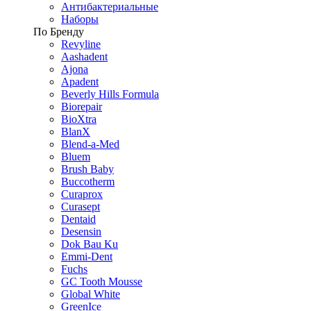
Антибактериальные
Наборы
По Бренду
Revyline
Aashadent
Ajona
Apadent
Beverly Hills Formula
Biorepair
BioXtra
BlanX
Blend-a-Med
Bluem
Brush Baby
Buccotherm
Curaprox
Curasept
Dentaid
Desensin
Dok Bau Ku
Emmi-Dent
Fuchs
GC Tooth Mousse
Global White
GreenIce