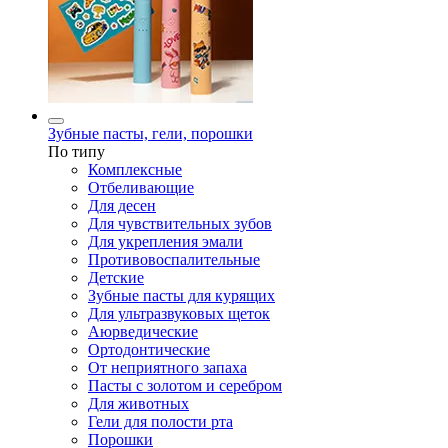
Зубные пасты, гели, порошки
По типу
Комплексные
Отбеливающие
Для десен
Для чувствительных зубов
Для укрепления эмали
Противовоспалительные
Детские
Зубные пасты для курящих
Для ультразвуковых щеток
Аюрведические
Ортодонтические
От неприятного запаха
Пасты с золотом и серебром
Для животных
Гели для полости рта
Порошки