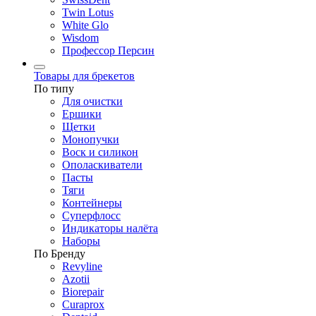
Twin Lotus
White Glo
Wisdom
Профессор Персин
Товары для брекетов
По типу
Для очистки
Ершики
Щетки
Монопучки
Воск и силикон
Ополаскиватели
Пасты
Тяги
Контейнеры
Суперфлосс
Индикаторы налёта
Наборы
По Бренду
Revyline
Azotii
Biorepair
Curaprox