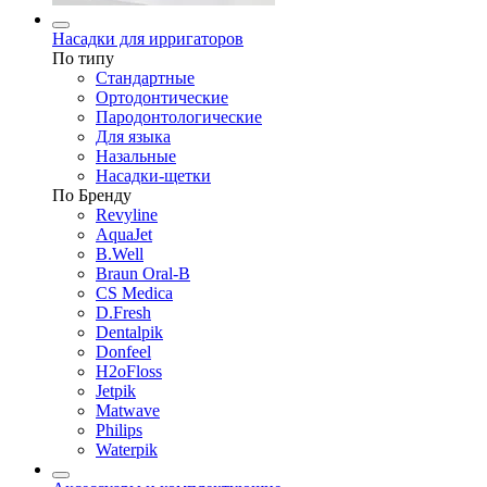
Насадки для ирригаторов
По типу
Стандартные
Ортодонтические
Пародонтологические
Для языка
Назальные
Насадки-щетки
По Бренду
Revyline
AquaJet
B.Well
Braun Oral-B
CS Medica
D.Fresh
Dentalpik
Donfeel
H2oFloss
Jetpik
Matwave
Philips
Waterpik