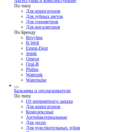
Аксессуары и комплектующие
По типу
Для ирригаторов
Для зубных щеток
Для тонометров
Для ингаляторов
По Бренду
Revyline
B.Well
Emmi-Dent
Jetpik
Omron
Oral-B
Philips
Waterpik
Waterpulse
Бальзамы и ополаскиватели
По типу
От неприятного запаха
Для ирригаторов
Комплексные
Антибактериальные
Для десен
Для чувствительных зубов