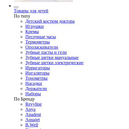
Товары для детей
По типу
Детский костюм доктора
Игрушки
Кремы
Песочные часы
Термометры
Ополаскиватели
Зубные пасты и гели
Зубные щетки мануальные
Зубные щетки электрические
Ирригаторы
Ингаляторы
Тонометры
Насадки
Держатели
Наборы
По Бренду
Revyline
Anya
Apadent
Aquajet
B.Well